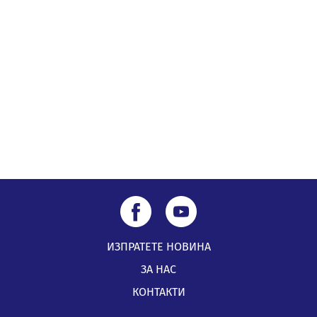
„Топлофикация Перник“ напредва с дигитализацията
на отчетния процес
05.08.2026, 11:48
ИЗПРАТЕТЕ НОВИНА
ЗА НАС
КОНТАКТИ