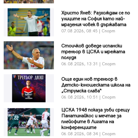
Христо Янев: Разхождам се по
улиците на София като най-
мразения човек в държавата
07.08.2026, 08:45 | Спорт
Стоичков доведе испански
треньор в ЦСКА и мрежата
полудя
06.08.2026, 13:31 | Спорт
Още един нов треньор в
Детско-юношеската школа на
„Струмска слава“
06.08.2026, 10:51 | Спорт
ЦСКА 1948 показа зъби срещу
Панатинайкос и мечтае за
плейофите в Лигата на
конференциите
06.08.2026, 08:34 | Спорт