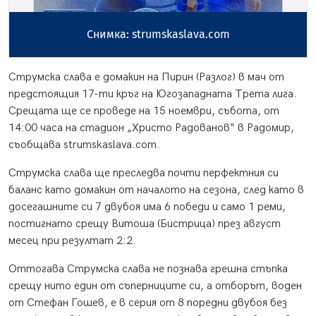
Снимка: strumskaslava.com
Струмска слава е домакин на Пирин (Разлог) в мач от
предстоящия 17-ти кръг на Югозападната Трета лига.
Срещата ще се проведе на 15 ноември, събота, от
14:00 часа на стадион „Христо Радованов“ в Радомир,
съобщава strumskaslava.com.
Струмска слава ще преследва почти перфектния си
баланс като домакин от началото на сезона, след като в
досегашните си 7 двубоя има 6 победи и само 1 реми,
постигнато срещу Витоша (Бистрица) през август
месец при резултат 2:2.
Оттогава Струмска слава не познава грешна стъпка
срещу нито един от съперниците си, а отборът, воден
от Стефан Гошев, е в серия от 8 поредни двубоя без