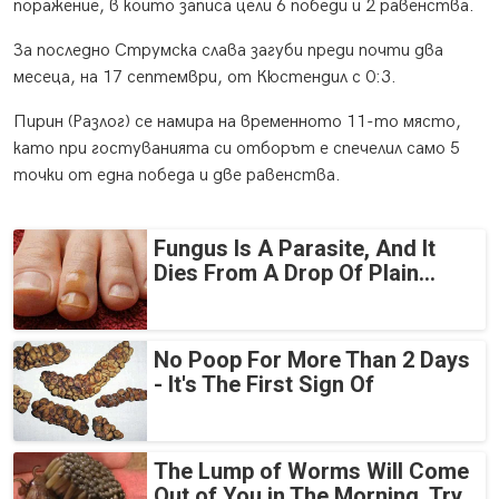
поражение, в които записа цели 6 победи и 2 равенства.
За последно Струмска слава загуби преди почти два
месеца, на 17 септември, от Кюстендил с 0:3.
Пирин (Разлог) се намира на временното 11-то място,
като при гостуванията си отборът е спечелил само 5
точки от една победа и две равенства.
Fungus Is A Parasite, And It
Dies From A Drop Of Plain...
No Poop For More Than 2 Days
- It's The First Sign Of
The Lump of Worms Will Come
Out of You in The Morning. Try