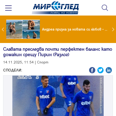
Драма вместо щастие: Звезда от "Татковци" е в болница с високорискова бременност
Андреа призна за новата си любов – руснакът Игор
Славата преследва почти перфектен баланс като
домакин срещу Пирин (Разлог)
14.11.2025, 11:54 | Спорт
СПОДЕЛИ: