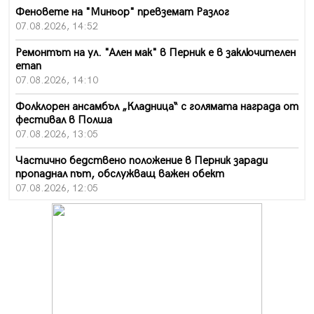
Феновете на "Миньор" превземат Разлог
07.08.2026, 14:52
Ремонтът на ул. "Ален мак" в Перник е в заключителен
етап
07.08.2026, 14:10
Фолклорен ансамбъл „Кладница“ с голямата награда от
фестивал в Полша
07.08.2026, 13:05
Частично бедствено положение в Перник заради
пропаднал път, обслужващ важен обект
07.08.2026, 12:05
Да отговорим на жегите с филм под звездите днес и
утре
07.08.2026, 10:21
Първите крачки в помощ на пенсионерите в Перник,
вече са факт
07.08.2026, 09:18