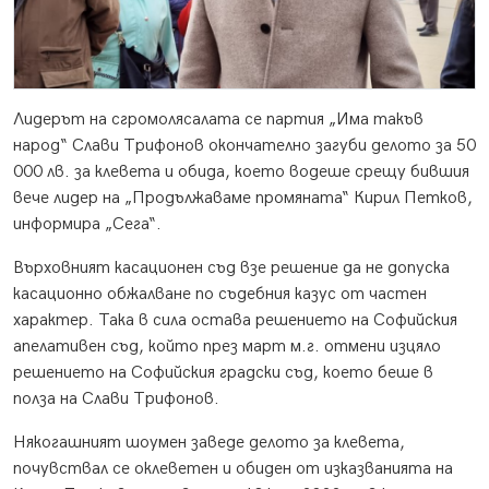
Лидерът на сгромолясалата се партия „Има такъв
народ“ Слави Трифонов окончателно загуби делото за 50
000 лв. за клевета и обида, което водеше срещу бившия
вече лидер на „Продължаваме промяната“ Кирил Петков,
информира „Сега“.
Върховният касационен съд взе решение да не допуска
касационно обжалване по съдебния казус от частен
характер. Така в сила остава решението на Софийския
апелативен съд, който през март м.г. отмени изцяло
решението на Софийския градски съд, което беше в
полза на Слави Трифонов.
Някогашният шоумен заведе делото за клевета,
почувствал се оклеветен и обиден от изказванията на