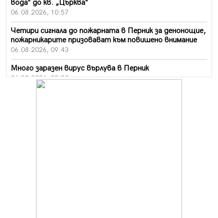
вода“ до кв. „Църква“
06.08.2026, 10:57
Четири сигнала до пожарната в Перник за денонощие,
пожарникарите призовават към повишено внимание
06.08.2026, 09:43
Много заразен вирус върлува в Перник
06.08.2026, 09:28
Проверки за спазване правилата за пожарна
безопасност по време на жътвената кампания в
Перник
06.08.2026, 07:51
Ето какви забавления ще има през август в Перник
06.08.2026, 00:48
Пернишки експерт за фишинг измамите:
Проверявайте съмнителните линкове в bezopasno.net
05.08.2026, 15:42
На 95 години почина Лиляна Десова