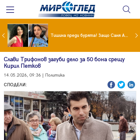
От 9 август цените на етикетите само в евро
Тишина преди бурята! Защо Саня Армутлиева продължава да мълчи за раздялата с Дара?
Слави Трифонов загуби дело за 50 бона срещу
Кирил Петков
14.05.2026, 09:36 | Политика
СПОДЕЛИ: