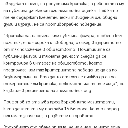
свързват с него, са допустима критика за дейността му
на публична длъжност или негативна оценка. Тъй като
те не съдържат клеветнически твърдения или обидни
думи и изрази, не са противоправно поведение.
"Критиката, насочена към публична фигура, особено към
политик, е по-широка и свободна, с оглед възприетото
от тях положение в обществото. Политиците са
публични фигури и тяхната дейност следва да се
контролира в интерес на обществото, което
предполага към тях критериите за поведение да са по-
безкомпромисни. Ето защо от тях се очаква да са по-
толерантни към критика, отколкото частните лица", се
казваше в решението на апелативния съд.
Трифонов го атакува пред върховните магистрати,
като защитата му поставя 16 въпроса, които според
нея имат значение за развитие на правото.
Върховният съд обаче приема, че не е налице нито една