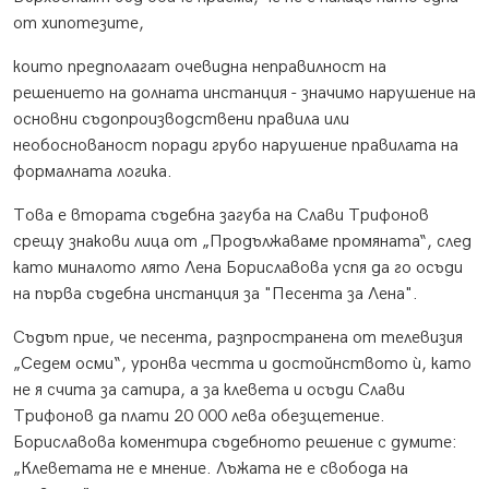
от хипотезите,
които предполагат очевидна неправилност на
решението на долната инстанция - значимо нарушение на
основни съдопроизводствени правила или
необоснованост поради грубо нарушение правилата на
формалната логика.
Това е втората съдебна загуба на Слави Трифонов
срещу знакови лица от „Продължаваме промяната“, след
като миналото лято Лена Бориславова успя да го осъди
на първа съдебна инстанция за "Песента за Лена".
Съдът прие, че песента, разпространена от телевизия
„Седем осми“, уронва честта и достойнството ѝ, като
не я счита за сатира, а за клевета и осъди Слави
Трифонов да плати 20 000 лева обезщетение.
Бориславова коментира съдебното решение с думите:
„Клеветата не е мнение. Лъжата не е свобода на