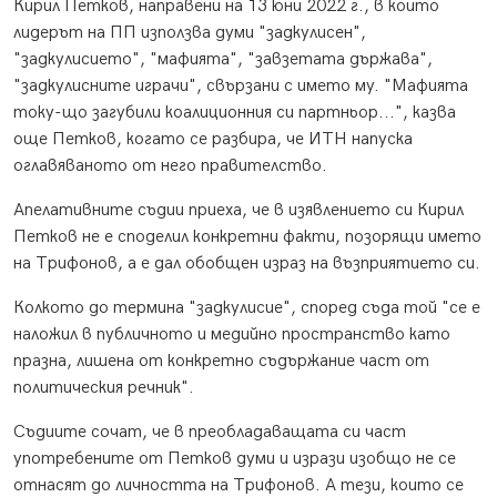
Кирил Петков, направени на 13 юни 2022 г., в които
лидерът на ПП използва думи "задкулисен",
"задкулисието", "мафията", "завзетата държава",
"задкулисните играчи", свързани с името му. "Мафията
току-що загубили коалиционния си партньор...", казва
още Петков, когато се разбира, че ИТН напуска
оглавяваното от него правителство.
Апелативните съдии приеха, че в изявлението си Кирил
Петков не е споделил конкретни факти, позорящи името
на Трифонов, а е дал обобщен израз на възприятието си.
Колкото до термина "задкулисие", според съда той "се е
наложил в публичното и медийно пространство като
празна, лишена от конкретно съдържание част от
политическия речник".
Съдиите сочат, че в преобладаващата си част
употребените от Петков думи и изрази изобщо не се
отнасят до личността на Трифонов. А тези, които се