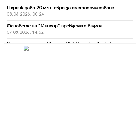
Перник дава 20 млн. евро за сметопочистване
08.08.2026, 00:24
Феновете на "Миньор" превземат Разлог
07.08.2026, 14:52
Ремонтът на ул. "Ален мак" в Перник е в заключителен
етап
07.08.2026, 14:10
Фолклорен ансамбъл „Кладница“ с голямата награда от
фестивал в Полша
07.08.2026, 13:05
Частично бедствено положение в Перник заради
пропаднал път, обслужващ важен обект
07.08.2026, 12:05
Да отговорим на жегите с филм под звездите днес и
утре
07.08.2026, 10:21