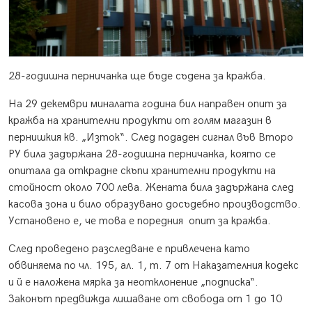
28-годишна перничанка ще бъде съдена за кражба.
На 29 декември миналата година бил направен опит за
кражба на хранителни продукти от голям магазин в
пернишкия кв. „Изток“. След подаден сигнал във Второ
РУ била задържана 28-годишна перничанка, която се
опитала да открадне скъпи хранителни продукти на
стойност около 700 лева. Жената била задържана след
касова зона и било образувано досъдебно производство.
Установено е, че това е поредния опит за кражба.
След проведено разследване е привлечена като
обвиняема по чл. 195, ал. 1, т. 7 от Наказателния кодекс
и й е наложена мярка за неотклонение „подписка“.
Законът предвижда лишаване от свобода от 1 до 10