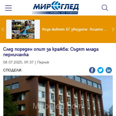
Ето го новият на Мартина от "Ергенът"
Къде живеят БГ звездите: Коцето с дворец, Лозанова с имение, Миро с дом за над 2 млн. евро
След пореден опит за кражба: Съдят млада
перничанка
08.07.2025, 09:37 | Перник
СПОДЕЛИ: