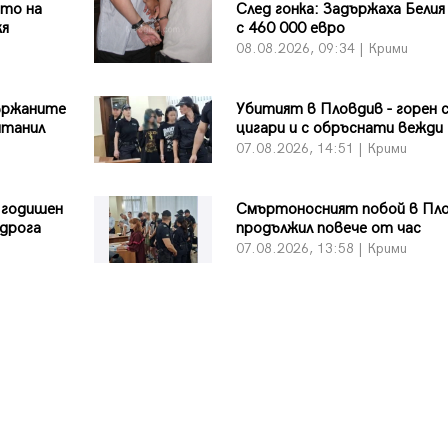
ото на
След гонка: Задържаха Белия
кя
с 460 000 евро
08.08.2026, 09:34 | Крими
ържаните
Убитият в Пловдив - горен 
нтанил
цигари и с обръснати вежди
07.08.2026, 14:51 | Крими
-годишен
Смъртоносният побой в Пл
 дрога
продължил повече от час
07.08.2026, 13:58 | Крими