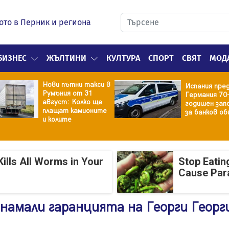
ото в Перник и региона
БИЗНЕС
ЖЪЛТИНИ
КУЛТУРА
СПОРТ
СВЯТ
МОД
Нови пътни такси в
Испания пре
Румъния от 31
Германия 70
август: Колко ще
годишен зап
плащат камионите
за банков об
и колите
ills All Worms in Your
Stop Eatin
Cause Par
намали гаранцията на Георги Георг