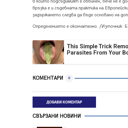
в които подсъдимият е обвинен, вече не е 
връзка е и съдебната практика на Европейски
задържането следва да бъде основано на до
Определението е окончателно. /Източник: 
This Simple Trick Remo
Parasites From Your B
КОМЕНТАРИ
0
ДОБАВИ КОМЕНТАР
СВЪРЗАНИ НОВИНИ