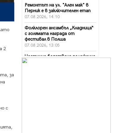
Ремонтът на ул. "Ален мак" в
Перник е в заключителен етап
07.08.2026, 14:10
Фолклорен ансамбъл „Кладница“
 като
с голямата награда от
фестивал в Полша
07.08.2026, 13:05
а 2
Частично бедствено положение
в Перник заради пропаднал път,
обслужващ важен обект
07.08.2026, 12:05
та, за
 на
Да отговорим на жегите с филм
под звездите днес и утре
07.08.2026, 10:21
Първите крачки в помощ на
но с
пенсионерите в Перник, вече са
факт
07.08.2026, 09:18
нията,