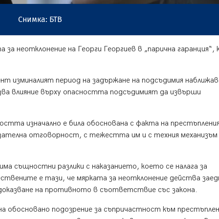
Снимка: БТВ
за неотклонение на Георги Георгиев в „парична гаранция“,
нт изминалият период на задържане на подсъдимия наближав
азва влияние върху опасността подсъдимият да извърши
остта изначално е била обоснована с факта на престъпления
азателна отговорност, с тежестта им и с техния механизъм
ма същностни разлики с наказанието, което се налага за
ствените е тази, че мярката за неотклонение действа заед
доказване на противното в съответствие със закона.
на обосновано подозрение за съпричастност към престъпле