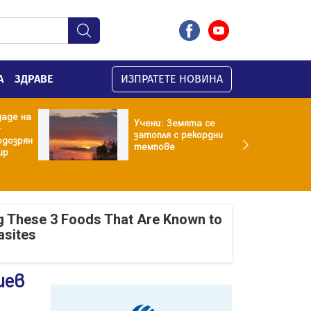
А
ЗДРАВЕ
ИЗПРАТЕТЕ НОВИНА
даде на
Учени: Земята се
-
затопля с рекордни
одозрян
темпове
ир
g These 3 Foods That Are Known to
asites
иев