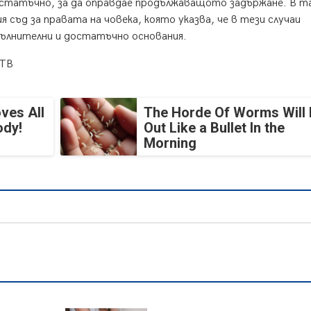
достатъчно, за да оправдае продължаващото задържане. В т
я съд за правата на човека, която указва, че в тези случаи
пълнителни и достатъчно основания.
БТВ
ves All
The Horde Of Worms Will 
ody!
Out Like a Bullet In the
Morning