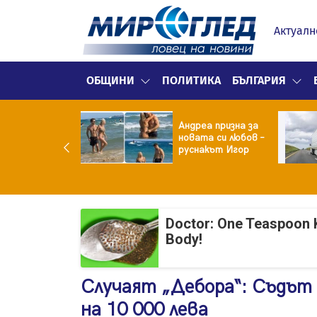
Актуалн
ОБЩИНИ
ПОЛИТИКА
БЪЛГАРИЯ
ма вместо
Андреа призна за
тие: Звезда от
новата си любов –
тковци" е в
руснакът Игор
ница с
окорискова
менност
Doctor: One Teaspoon K
Body!
Случаят „Дебора“: Съдът 
на 10 000 лева