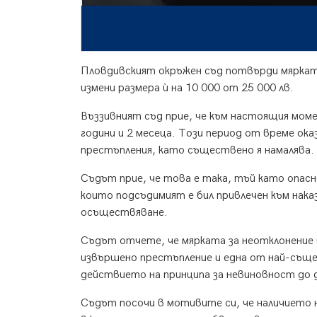
Пловдивският окръжен съд потвърди мярката 
измени размера ѝ на 10 000 от 25 000 лв.
Въззивният съд прие, че към настоящия моме
години и 2 месеца. Този период от време ок
престъпления, като съществено я намалява.
Съдът прие, че това е така, тъй като опасн
които подсъдимият е бил привлечен към нак
осъществяване.
Съдът отчете, че мярката за неотклонение и
извършено престъпление и една от най-съще
действието на принципа за невиновност до 
Съдът посочи в мотивите си, че наличието 