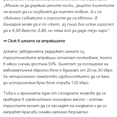
„
Мъчим се да държим цените ниски, защото клиентите
не могат да си позволят да платят повече. А и са
свикнали сувлакито и гиросите да са евтини. В
България може да е по-скъпо, аз също бих искал гиросът
да е 4,50 вместо 3,80, но няма кой да даде тези пари”.
⇒ Скок в цените на атракциите
Докато заведенията задържат цените си,
туристическите атракции отчитат поскъпване, което
в някои случаи достига 50%. Билетът за посещение на
емблематичния Акропол вече е вдигнат от 20 на 30 евро.
За четиричленно семейство удоволствието да се качи
до историческия връх вече струва 120 евро.
Това е и причината един от съседните хълмове да се
превърне в изключително популярно място – оттам
туристите могат да се насладят на гледката и да си
направят красиви снимки напълно безплатно.