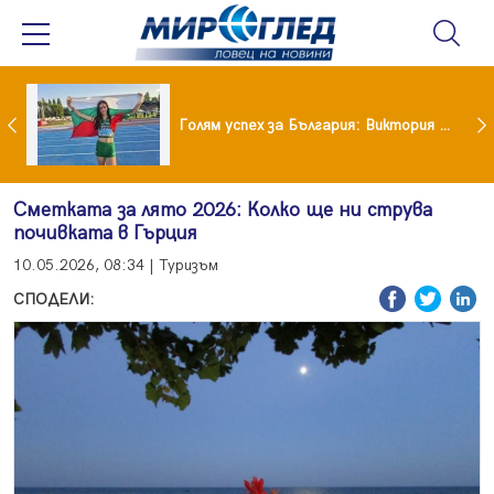
Когато всичко те дразни: тези трикове променят настроението за минути
Голям успех за България: Виктория Ангелова грабна световна титла в тройния скок
Сметката за лято 2026: Колко ще ни струва
почивката в Гърция
10.05.2026, 08:34 | Туризъм
СПОДЕЛИ: