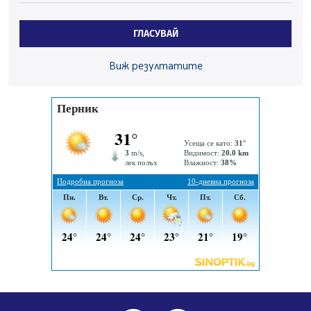
Първите крачки в помощ на пенсионерите в Перник,
ГЛАСУВАЙ
вече са факт
07.08.2026, 09:18
Виж резултатите
Пак ограничават камионите по магистралите в петък
и неделя. Ето обходните маршрути
07.08.2026, 07:55