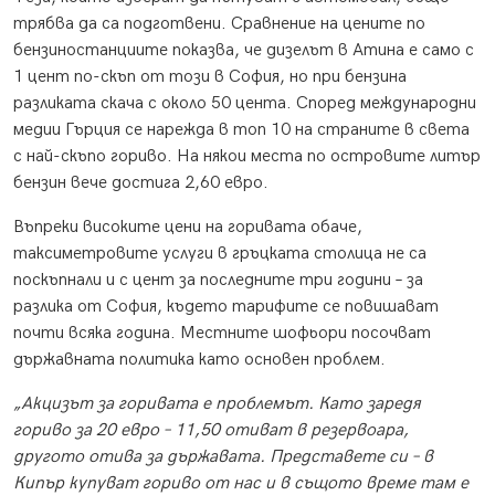
трябва да са подготвени. Сравнение на цените по
бензиностанциите показва, че дизелът в Атина е само с
1 цент по-скъп от този в София, но при бензина
разликата скача с около 50 цента. Според международни
медии Гърция се нарежда в топ 10 на страните в света
с най-скъпо гориво. На някои места по островите литър
бензин вече достига 2,60 евро.
Въпреки високите цени на горивата обаче,
таксиметровите услуги в гръцката столица не са
поскъпнали и с цент за последните три години – за
разлика от София, където тарифите се повишават
почти всяка година. Местните шофьори посочват
държавната политика като основен проблем.
„Акцизът за горивата е проблемът. Като заредя
гориво за 20 евро – 11,50 отиват в резервоара,
другото отива за държавата. Представете си – в
Кипър купуват гориво от нас и в същото време там е