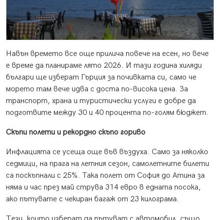
Навън времето все още прилича повече на есен, но вече
е време да планираме лято 2026. И тази година хиляди
българи ще изберат Гърция за почивката си, само че
морето там вече идва с доста по-висока цена. За
транспорт, храна и туристически услуги е добре да
подготвите между 30 и 40 процента по-голям бюджет.
Скъпи полети и рекордно скъпо гориво
Инфлацията се усеща още във въздуха. Само за няколко
седмици, на прага на летния сезон, самолетните билети
са поскъпнали с 25%. Така полет от София до Атина за
няма и час през май струва 314 евро в едната посока,
ако пътувате с чекиран багаж от 23 килограма.
Тези, които изберат да пътуват с автомобил, също