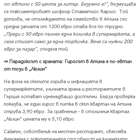
по-евтино с 50 цента за литър. Безумно е!”
, възмущава
се таксиметровият шофьор Стаматиос Карлос. Той
допълва, че отглеждането на семейство в Атина със
средна заплата от 1200 евро става все по-трудно.
„
Преди с 50 евро пълнех една количка в супермаркета, а
сега стигат само за една торбичка. Вече са нужни 200
евро за пазар”
, споделя той.
⇒ Парадоксът с храната: Гиросът в Атина е по-евтин
от този в „Люлин”
На фона на скъпите горива и инфлацията в
супермаркетите, уличната храна и ресторантите в
Гърция остават изненадващо достъпни. Бърза проверка
показва, че един гирос в питка в скъп квартал на Атина
струва 3,90 евро. За сравнение – в столичния квартал
„Люлин” цената му е 5,10 евро.
Саймън, собственик на местен ресторант, обяснява
феномена с покупателната способност на клиентите: