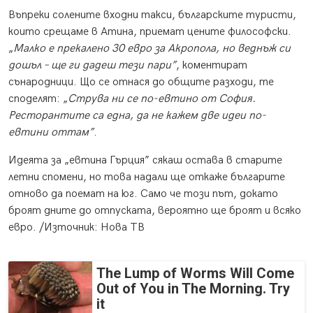
Въпреки солените входни такси, българските туристи,
които срещаме в Атина, приемат цените философски.
„
Малко е прекалено 30 евро за Акропола, но веднъж си
дошъл – ще ги дадеш тези пари”
, коментират
сънародници. Що се отнася до общите разходи, те
споделят: „
Струва ни се по-евтино от София.
Ресторантите са една, да не кажем две идеи по-
евтини оттам”
.
Идеята за „евтина Гърция” сякаш остава в старите
летни спомени, но това надали ще откаже българите
отново да поемат на юг. Само че този път, докато
броят дните до отпуската, вероятно ще броят и всяко
евро. /Източник: Нова ТВ
The Lump of Worms Will Come
Out of You in The Morning. Try
it