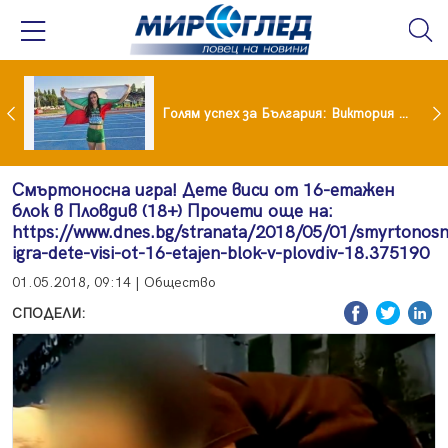
Когато всичко те дразни: тези трикове променят настроението за минути
Голям успех за България: Виктория Ангелова грабна световна титла в тройния скок
Смъртоносна игра! Дете виси от 16-етажен
блок в Пловдив (18+) Прочети още на:
https://www.dnes.bg/stranata/2018/05/01/smyrtonosn
igra-dete-visi-ot-16-etajen-blok-v-plovdiv-18.375190
01.05.2018, 09:14 | Общество
СПОДЕЛИ: