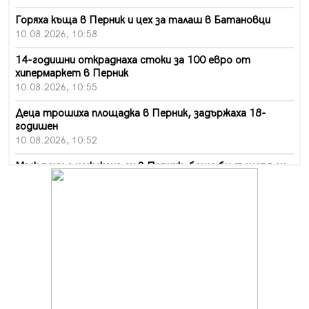
Горяха къща в Перник и цех за талаш в Батановци
10.08.2026, 10:58
14-годишни откраднаха стоки за 100 евро от
хипермаркет в Перник
10.08.2026, 10:55
Деца трошиха площадка в Перник, задържаха 18-
годишен
10.08.2026, 10:52
Мъж рани с нож жена си в Перник, баща би дъщеря си
в Радомир
10.08.2026, 10:47
Кой е 20 000-ия посетител на изложбата на Дали в
Перник
10.08.2026, 08:36
Шестото издание "Пейка" в Перник: Много музика и
настроение
10.08.2026, 08:30