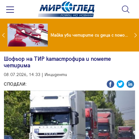
Проф.Кантарджиев: Пазете се от комарите и полово предаваните инфекции
Майка уби четирите си деца с помощта на баба им, след което се самоуби
Шофьор на ТИР катастрофира и помете
четирима
08.07.2026, 14:33 | Инциденти
СПОДЕЛИ: