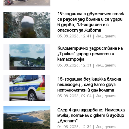
19-годишна с двумесечен стаж
се разсея зад волана и се удари
в дърво, 13-годишен е с
опасност за живота
05.08.2026, 12:41 | Инциденти
Километрично задръстване на
„Тракия“ заради ремонти и
катастрофа
05.08.2026, 12:31 | Инциденти
15-годишна без книжка блъсна
пешеходец , след като друг
непълнолетен ѝ дал колата
05.08.2026, 09:04 | Инциденти
След 4 дни издирване: Намериха
мъжа, потънал с джет в язовир
„Доспат“
04.08.2026, 12:34 | Инциденти