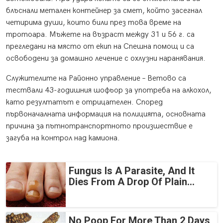
блъснали метален контейнер за смет, който засегнал
четирима души, които били през това време на
тротоара. Мъжете на възраст между 31 и 56 г. са
прегледани на място от екип на Спешна помощ и са
освободени за домашно лечение с охлузни наранявания.
Служителите на Районно управление – Ветово са
тествали 43-годишния шофьор за употреба на алкохол,
като резултатът е отрицателен. Според
първоначалната информация на полицията, основната
причина за пътнотранспортното произшествие е
загуба на контрол над камиона.
Fungus Is A Parasite, And It
Dies From A Drop Of Plain...
No Poop For More Than 2 Days