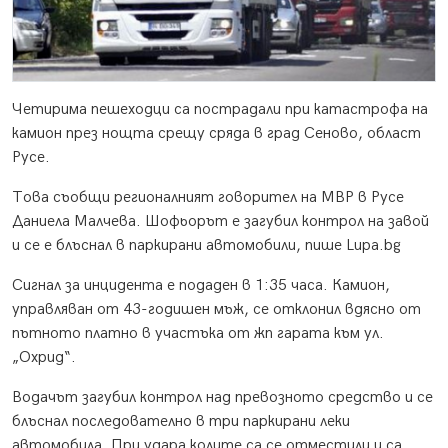
Четирима пешеходци са пострадали при катастрофа на
камион през нощта срещу сряда в град Сеново, област
Русе.
Това съобщи регионалният говорител на МВР в Русе
Даниела Малчева. Шофьорът е загубил контрол на завой
и се е блъснал в паркирани автомобили, пише Lupa.bg
Сигнал за инцидента е подаден в 1:35 часа. Камион,
управляван от 43-годишен мъж, се отклонил вдясно от
пътното платно в участъка от жп гарата към ул.
„Охрид“.
Водачът загубил контрол над превозното средство и се
блъснал последователно в три паркирани леки
автомобила. При удара колите са се отместили и са