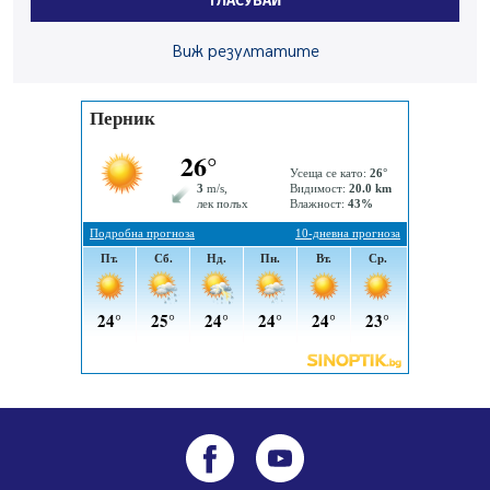
ГЛАСУВАЙ
05.08.2026, 10:03
Непълнолетни с електрически тротинетки
Виж резултатите
санкционирани при нощна проверка в Перник
05.08.2026, 10:00
По-малко тежки катастрофи в Пернишко от
началото на годината
05.08.2026, 09:30
Здравният министър Катя Ивкова и депутата от
Перник Мартин Жлябинков обходиха здравни
заведения в Перник
05.08.2026, 09:06