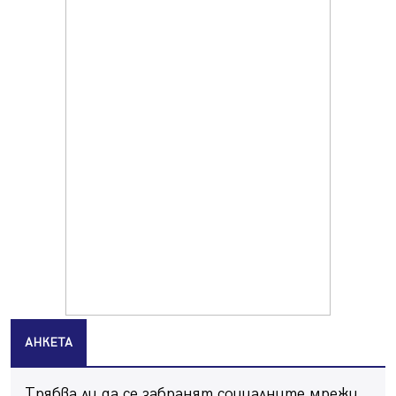
Продължава изграждането на нови паркоместа в
Перник
06.08.2026, 11:22
Върви почистване на главен път от квартал „Бела
вода“ до кв. „Църква“
06.08.2026, 10:57
Четири сигнала до пожарната в Перник за денонощие,
пожарникарите призовават към повишено внимание
06.08.2026, 09:43
Много заразен вирус върлува в Перник
06.08.2026, 09:28
Проверки за спазване правилата за пожарна
безопасност по време на жътвената кампания в
Перник
06.08.2026, 07:51
АНКЕТА
Ето какви забавления ще има през август в Перник
06.08.2026, 00:48
Трябва ли да се забранят социалните мрежи