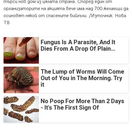
търси нов дом из цялата страна. Според един от
организаторите на акцията вече има над 700 желаещи да
осиновят някой от спасените бийгъли. /Източник: Нова
ТВ
Fungus Is A Parasite, And It
Dies From A Drop Of Plain...
The Lump of Worms Will Come
Out of You in The Morning. Try
it
No Poop For More Than 2 Days
- It's The First Sign Of