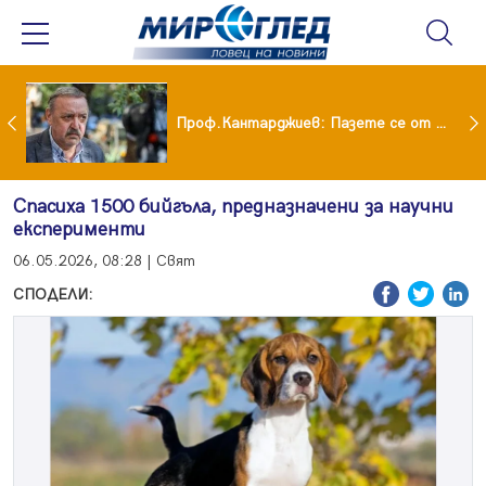
шия си мъж: Беше със 120-килограмова жена! Искаше бърза печалба...
Проф.Кантарджиев: Пазете се от комарите и полово предаваните инфекции
Спасиха 1500 бийгъла, предназначени за научни
експерименти
06.05.2026, 08:28 | Свят
СПОДЕЛИ: