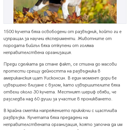
1500 кучета бяха освободени от развъдник, който ги е
изпращал за научни експерименти. Животните от
породата бийгъл бяха откупени от голяма
неправителствена организация.
Преди сделката да стане факт, се стигна до масови
протести срещу дейността на развъдника в
американския щат Уисконсин. В един момент дори бе
извършено влизане с взлом, като извършителите бяха
отвели около 30 кучета. Местният шериф обяви, че
разследва над 60 души за участие в проникването.
В крайна сметка напрежението приключи с щастлива
развръзка. Кучетата бяха предадени на
неправителствената организация, която започна да им