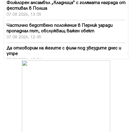
Фолклорен ансамбъл „Кладница“ с голямата награда от
фестивал в Полша
07.08.2026, 13:05
Частично бедствено положение в Перник заради
пропаднал път, обслужващ важен обект
07.08.2026, 12:05
Да отговорим на жегите с филм под звездите днес и
утре
07.08.2026, 10:21
Първите крачки в помощ на пенсионерите в Перник,
вече са факт
07.08.2026, 09:18
Пак ограничават камионите по магистралите в петък
и неделя. Ето обходните маршрути
07.08.2026, 07:55
Ето какво вдъхнови Здравка Евтимова за новата ѝ
книга
07.08.2026, 00:11