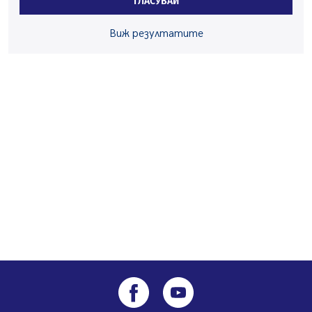
ГЛАСУВАЙ
заведения в Перник
05.08.2026, 09:06
Виж резултатите
Извънредният и пълномощен посланик на Иран на
посещение в музея в Перник
05.08.2026, 09:02
Млади мъже от Перник в инициатива „Перник
подкрепя своите пенсионери“
05.08.2026, 08:57
5 случая на хепатит от началото на юли до сега в
Перник
05.08.2026, 00:32