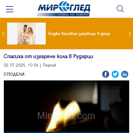
Край на приказката! Брадърите Стефан и Сияна се разделиха с гръм и трясък
Енджи Касабие загубила 4 деца
Спасиха от изгаряне кола в Рударци
02.07.2025, 10:56 | Перник
СПОДЕЛИ: