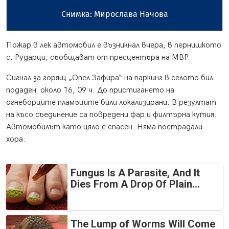
Снимка: Мирослава Начова
Пожар в лек автомобил е възникнал вчера, в пернишкото
с. Рударци, съобщават от пресцентъра на МВР.
Сигнал за горящ „Опел Зафира“ на паркинг в селото бил
подаден около 16, 09 ч. До пристигането на
огнеборците пламъците били локализирани. В резултат
на късо съединение са повредени фар и филтърна кутия.
Автомобилът като цяло е спасен. Няма пострадали
хора.
Fungus Is A Parasite, And It
Dies From A Drop Of Plain...
The Lump of Worms Will Come