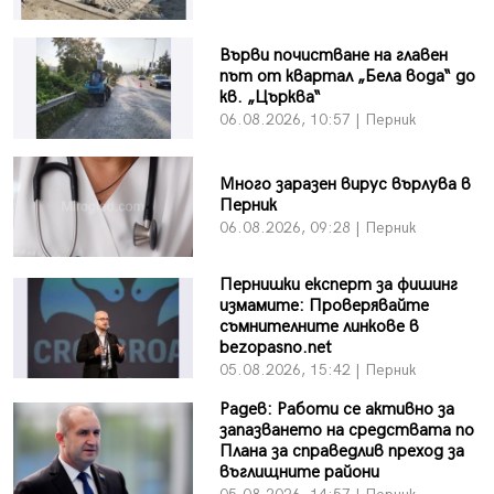
Върви почистване на главен
път от квартал „Бела вода“ до
кв. „Църква“
06.08.2026, 10:57 | Перник
Много заразен вирус върлува в
Перник
06.08.2026, 09:28 | Перник
Пернишки експерт за фишинг
измамите: Проверявайте
съмнителните линкове в
bezopasno.net
05.08.2026, 15:42 | Перник
Радев: Работи се активно за
запазването на средствата по
Плана за справедлив преход за
въглищните райони