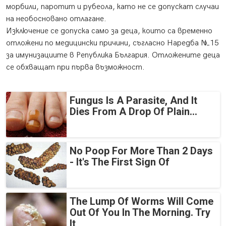
морбили, паротит и рубеола, като не се допускат случаи
на необосновано отлагане.
Изключение се допуска само за деца, които са временно
отложени по медицински причини, съгласно Наредба №15
за имунизациите в Република България. Отложените деца
се обхващат при първа възможност.
Fungus Is A Parasite, And It
Dies From A Drop Of Plain...
No Poop For More Than 2 Days
- It's The First Sign Of
The Lump Of Worms Will Come
Out Of You In The Morning. Try
It