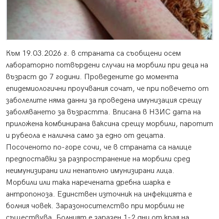
Към 19.03.2026 г. в страната са съобщени осем
лабораторно потвърдени случаи на морбили при деца на
възраст до 7 години. Проведените до момента
епидемиологични проучвания сочат, че при повечето от
заболелите няма данни за проведена имунизация срещу
заболяването за възрастта. Вписана в НЗИС дата на
приложена комбинирана ваксина срещу морбили, паротит
и рубеола е налична само за едно от децата.
Посоченото по-горе сочи, че в страната са налице
предпоставки за разпространение на морбили сред
неимунизирани или ненапълно имунизирани лица.
Морбили или така наречената дребна шарка е
антропоноза. Единствен източник на инфекцията е
болния човек. Заразоносителство при морбили не
съществува. Болният е заразен 1-2 дни от края на