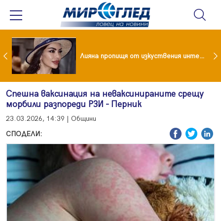
Популярен риалити герой заряза жена си заради друга
Лияна пропищя от изкуствения интелект
Спешна ваксинация на неваксинираните срещу
морбили разпореди РЗИ - Перник
23.03.2026, 14:39 | Общини
СПОДЕЛИ: