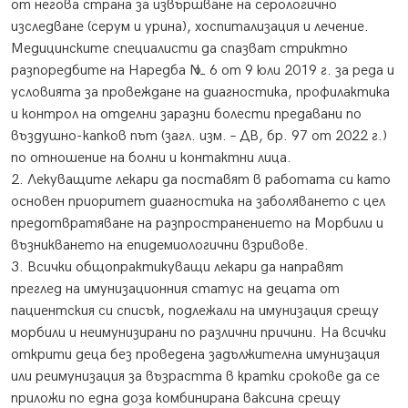
от негова страна за извършване на серологично
изследване (серум и урина), хоспитализация и лечение.
Медицинските специалисти да спазват стриктно
разпоредбите на Наредба № 6 от 9 юли 2019 г. за реда и
условията за провеждане на диагностика, профилактика
и контрол на отделни заразни болести предавани по
въздушно-капков път (загл. изм. – ДВ, бр. 97 от 2022 г.)
по отношение на болни и контактни лица.
2. Лекуващите лекари да поставят в работата си като
основен приоритет диагностика на заболяването с цел
предотвратяване на разпространението на Морбили и
възникването на епидемиологични взривове.
3. Всички общопрактикуващи лекари да направят
преглед на имунизационния статус на децата от
пациентския си списък, подлежали на имунизация срещу
морбили и неимунизирани по различни причини. На всички
открити деца без проведена задължителна имунизация
или реимунизация за възрастта в кратки срокове да се
приложи по една доза комбинирана ваксина срещу