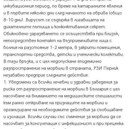
инкубационния период, по време на катаралните явления
и в първите няколко дни след началото на обрива (общо
8-10 дни). Вирусът се съдържа в лигавицата на
дихателните пътища и конюнктивалния секрет.
Обикновено заразяването се осъществява при близък,
непосредствен контакт на възприемчивите лица с
болния на разстояние 1-2 метра, в закрити помещения,
транспортни средства, детски и ученически колективи.
В тази връзка, и с цел недопускане епидемично
разпространение на морбили в страната, РЗИ Перник
незабавно предприе следните действия:
1. Уведомени са всички лечебни и здравни заведения за
риска от разпространение на морбили в България с цел
насочване на вниманието на медицинските специалисти
към ранно откриване на признаците на морбили и
организиране на необходимите действия за съобщаване
и изолация. Всички случаи със съмнение за морбили да се
насочват за консултация с инфекционист и при преценка