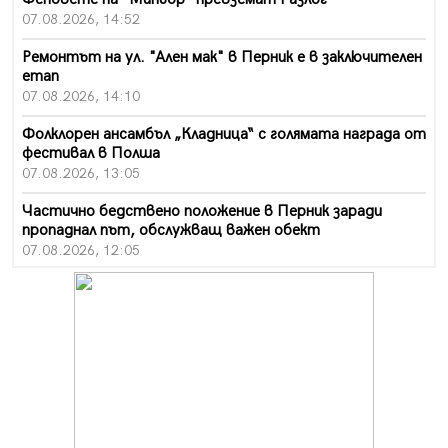
07.08.2026, 14:52
Ремонтът на ул. "Ален мак" в Перник е в заключителен
етап
07.08.2026, 14:10
Фолклорен ансамбъл „Кладница“ с голямата награда от
фестивал в Полша
07.08.2026, 13:05
Частично бедствено положение в Перник заради
пропаднал път, обслужващ важен обект
07.08.2026, 12:05
Да отговорим на жегите с филм под звездите днес и
утре
07.08.2026, 10:21
Първите крачки в помощ на пенсионерите в Перник,
вече са факт
07.08.2026, 09:18
Пак ограничават камионите по магистралите в петък