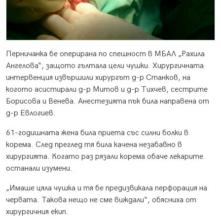
Перничанка бе оперирана по спешност в МБАЛ „Рахила
Ангeлова“, защото гълтала цели чушки. Хирургичната
интервенция извършили хирургът д-р Станков, на
когото асистирали д-р Митов и д-р Тихчев, сестрите
Борисова и Венева. Анестезията пък била направена от
д-р Евлогиев.
61-годишната жена била приета със силни болки в
корема. След преглед тя била качена незабавно в
хирургията. Когато раз рязали корема обаче лекарите
останали изумени.
„Имаше цяла чушка и тя бе предизвикала перфорация на
червата. Такова нещо не сме виждали“, обясниха от
хирургичния екип.