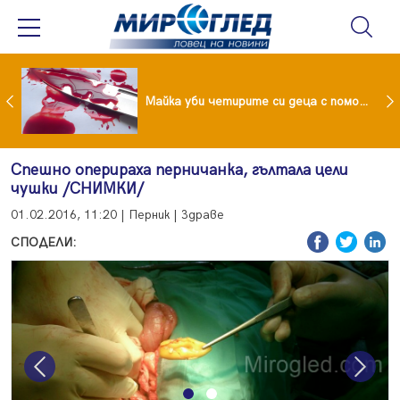
Проф.Кантарджиев: Пазете се от комарите и полово предаваните инфекции
Майка уби четирите си деца с помощта на баба им, след което се самоуби
Спешно оперираха перничанка, гълтала цели
чушки /СНИМКИ/
01.02.2016, 11:20 | Перник | Здраве
СПОДЕЛИ:
Previous
Next