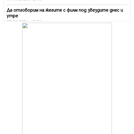
Да отговорим на жегите с филм под звездите днес и
утре
07.08.2026, 10:21
Първите крачки в помощ на пенсионерите в Перник,
вече са факт
07.08.2026, 09:18
Пак ограничават камионите по магистралите в петък
и неделя. Ето обходните маршрути
07.08.2026, 07:55
Ето какво вдъхнови Здравка Евтимова за новата ѝ
книга
07.08.2026, 00:11
Продължава изграждането на нови паркоместа в
Перник
06.08.2026, 11:22
Върви почистване на главен път от квартал „Бела
вода“ до кв. „Църква“