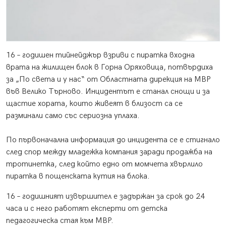
16 – годишен тийнейджър взриви с пиратка входна
врата на жилищен блок в Горна Оряховица, потвърдиха
за „По света и у нас“ от Областната дирекция на МВР
във Велико Търново. Инцидентът е станал снощи и за
щастие хората, които живеят в близост са се
разминали само със сериозна уплаха.
По първоначална информация до инцидента се е стигнало
след спор между младежка компания заради продажба на
тротинетка, след който едно от момчета хвърлило
пиратка в пощенската кутия на блока.
16 – годишният извършител е задържан за срок до 24
часа и с него работят експерти от детска
педагогическа стая към МВР.