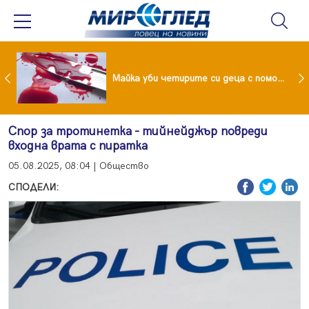
Проф.Кантарджиев: Пазете се от комарите и полово предаваните инфекции
Майка уби четирите си деца с помощта на баба им, след което се самоуби
Спор за тротинетка - тийнейджър повреди
входна врата с пиратка
05.08.2025, 08:04 | Общество
СПОДЕЛИ: