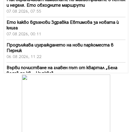
и неделя. Ето обходните маршрути
07.08.2026, 07:55
Ето какво вдъхнови Здравка Евтимова за новата ѝ
книга
07.08.2026, 00:11
Продължава изграждането на нови паркоместа в
Перник
06.08.2026, 11:22
Върви почистване на главен път от квартал „Бела
вода“ до кв. „Църква“
06.08.2026, 10:57
Четири сигнала до пожарната в Перник за денонощие,
пожарникарите призовават към повишено внимание
06.08.2026, 09:43
Много заразен вирус върлува в Перник
06.08.2026, 09:28
Проверки за спазване правилата за пожарна