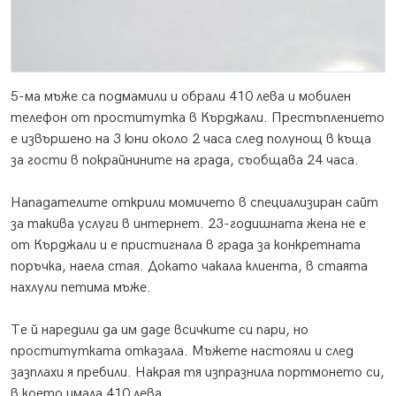
5-ма мъже са подмамили и обрали 410 лева и мобилен
телефон от проститутка в Кърджали. Престъплението
е извършено на 3 юни около 2 часа след полунощ в къща
за гости в покрайнините на града, съобщава 24 часа.
Нападателите открили момичето в специализиран сайт
за такива услуги в интернет. 23-годишната жена не е
от Кърджали и е пристигнала в града за конкретната
поръчка, наела стая. Докато чакала клиента, в стаята
нахлули петима мъже.
Те й наредили да им даде всичките си пари, но
проститутката отказала. Мъжете настояли и след
зазплахи я пребили. Накрая тя изпразнила портмонето си,
в което имала 410 лева.