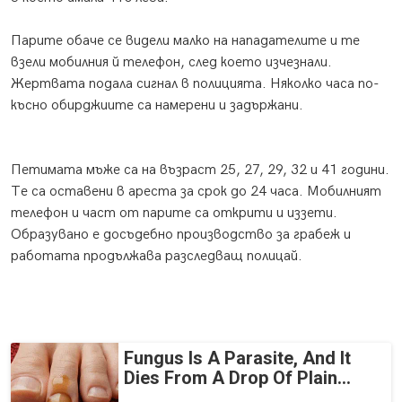
Парите обаче се видели малко на нападателите и те
взели мобилния й телефон, след което изчезнали.
Жертвата подала сигнал в полицията. Няколко часа по-
късно обирджиите са намерени и задържани.
Петимата мъже са на възраст 25, 27, 29, 32 и 41 години.
Те са оставени в ареста за срок до 24 часа. Мобилният
телефон и част от парите са открити и иззети.
Образувано е досъдебно производство за грабеж и
работата продължава разследващ полицай.
Fungus Is A Parasite, And It
Dies From A Drop Of Plain...