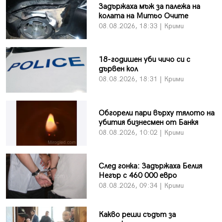
Задържаха мъж за палежа на
колата на Митьо Очите
08.08.2026, 18:33 | Крими
18-годишен уби чичо си с
дървен кол
08.08.2026, 18:31 | Крими
Обгорели пари върху тялото на
убития бизнесмен от Банкя
08.08.2026, 10:02 | Крими
След гонка: Задържаха Белия
Негър с 460 000 евро
08.08.2026, 09:34 | Крими
Какво реши съдът за