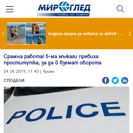
Драма вместо щастие: Звезда от "Татковци" е в болница с високорискова бременност
Андреа призна за новата си любов – руснакът Игор
Срамна работа! 5-ма мъжаги пребиха
проститутка, за да й вземат оборота
04.06.2019, 11:43 | Крими
СПОДЕЛИ: