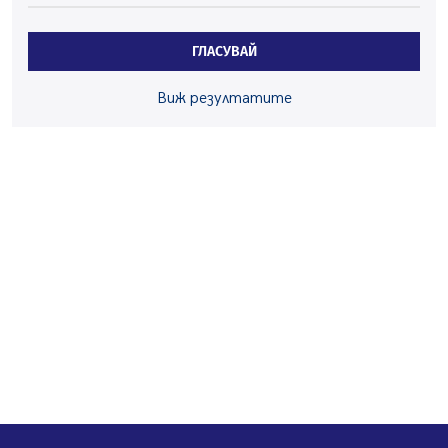
05.08.2026, 15:42
На 95 години почина Лиляна Десова
ГЛАСУВАЙ
05.08.2026, 15:18
Радев: Работи се активно за запазването на
Виж резултатите
средствата по Плана за справедлив преход за
въглищните райони
05.08.2026, 14:57
Звезди от световна сцена в Перник ще пеят на
Пернишката крепост
05.08.2026, 14:01