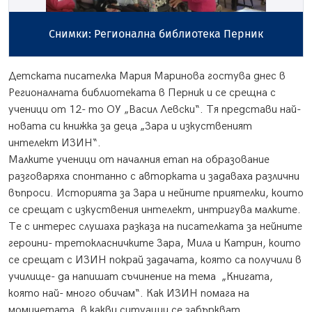
Снимки: Регионална библиотека Перник
Детската писателка Мария Маринова гостува днес в
Регионалната библиотеката в Перник и се срещна с
ученици от 12- то ОУ „Васил Левски“. Тя представи най-
новата си книжка за деца „Зара и изкуственият
интелект ИЗИН“.
Малките ученици от началния етап на образование
разговаряха спонтанно с авторката и задаваха различни
въпроси. Историята за Зара и нейните приятелки, които
се срещат с изкуствения интелект, интригува малките.
Те с интерес слушаха разказа на писателката за нейните
героини- третокласничките Зара, Мила и Катрин, които
се срещат с ИЗИН покрай задачата, която са получили в
училище- да напишат съчинение на тема „Книгата,
която най- много обичам“. Как ИЗИН помага на
момичетата, в какви ситуации се забъркват