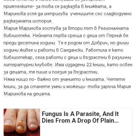
приятелките- за това се разказва в книжката, а
Маринова успя да интригува учениците със сладкодумно
разказаната история.
Мария Маринова гостува за втори път в Регионалната
библиотека. Нейната първа среща с деца от Перник бе
преди десетина години. Тя е родом от Добрич, но дълги
години живее и работи в Сандански. Работила е като
библиотекар, сега работи с деца и възрастни в различни
литературни клубове. Има издадени 22 книги, като освен
за децата, тя пише и поезия за възрастни.
Няма нищо по- важно от знанието и книгата. Четете
книги, за да станете умни и можещи- това заръча Мария
Маринова на децата.
Fungus Is A Parasite, And It
Dies From A Drop Of Plain...