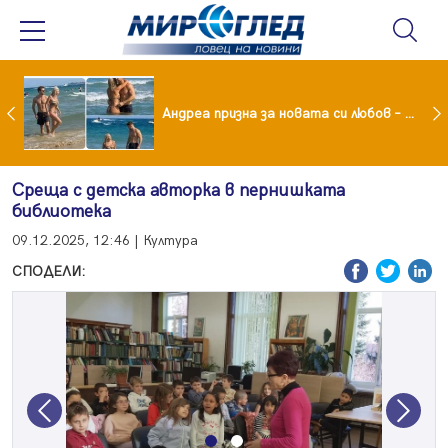
Драма вместо щастие: Звезда от "Татковци" е в болница с високорискова бременност
Андреа призна за новата си любов – руснакът Игор
Среща с детска авторка в пернишката
библиотека
09.12.2025, 12:46 | Култура
СПОДЕЛИ:
Previous
Next