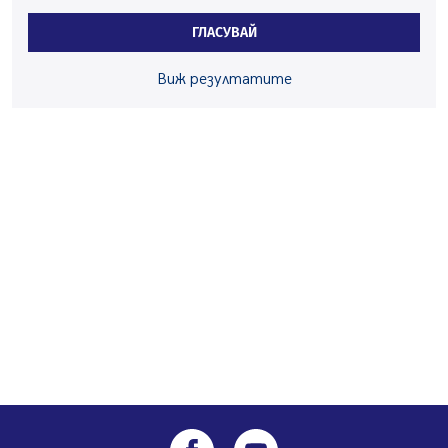
Радев: Работи се активно за запазването на
средствата по Плана за справедлив преход за
ГЛАСУВАЙ
въглищните райони
05.08.2026, 14:57
Виж резултатите
Звезди от световна сцена в Перник ще пеят на
Пернишката крепост
05.08.2026, 14:01
„Топлофикация Перник“ напредва с дигитализацията
на отчетния процес
05.08.2026, 11:48