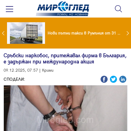
Андреа призна за новата си любов – руснакът Игор
Нови пътни такси в Румъния от 31 август: Колко ще плащат камионите и колите
Сръбски наркобос, притежавал фирма в България,
е задържан при международна акция
09.12.2025, 07:57 | Крими
СПОДЕЛИ: