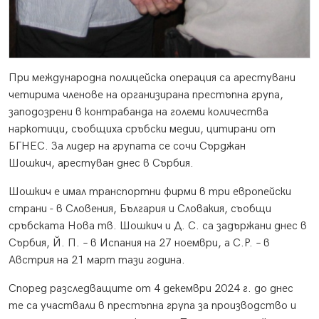
При международна полицейска операция са арестувани
четирима членове на организирана престъпна група,
заподозрени в контрабанда на големи количества
наркотици, съобщиха сръбски медии, цитирани от
БГНЕС. За лидер на групата се сочи Сърджан
Шошкич, арестуван днес в Сърбия.
Шошкич е имал транспортни фирми в три европейски
страни - в Словения, България и Словакия, съобщи
сръбската Нова тв. Шошкич и Д. С. са задържани днес в
Сърбия, Й. П. – в Испания на 27 ноември, а С.Р. – в
Австрия на 21 март тази година.
Според разследващите от 4 декември 2024 г. до днес
те са участвали в престъпна група за производство и