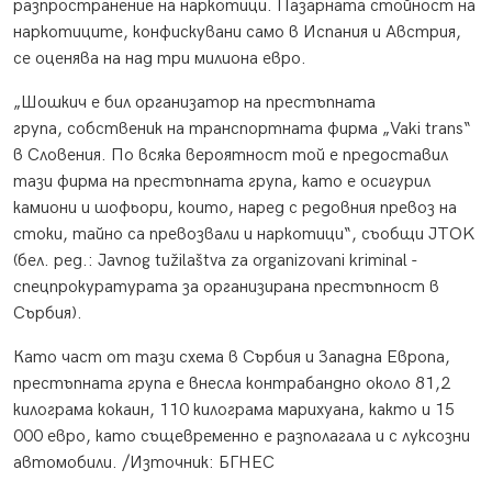
разпространение на наркотици. Пазарната стойност на
наркотиците, конфискувани само в Испания и Австрия,
се оценява на над три милиона евро.
„Шошкич е бил организатор на престъпната
група, собственик на транспортната фирма „Vaki trans“
в Словения. По всяка вероятност той е предоставил
тази фирма на престъпната група, като е осигурил
камиони и шофьори, които, наред с редовния превоз на
стоки, тайно са превозвали и наркотици“, съобщи JTOK
(бел. ред.: Javnog tužilaštva za organizovani kriminal -
спецпрокуратурата за организирана престъпност в
Сърбия).
Като част от тази схема в Сърбия и Западна Европа,
престъпната група е внесла контрабандно около 81,2
килограма кокаин, 110 килограма марихуана, както и 15
000 евро, като същевременно е разполагала и с луксозни
автомобили. /Източник: БГНЕС