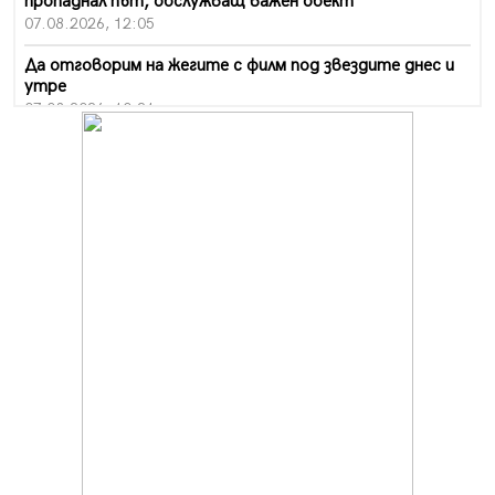
пропаднал път, обслужващ важен обект
07.08.2026, 12:05
Да отговорим на жегите с филм под звездите днес и
утре
07.08.2026, 10:21
Първите крачки в помощ на пенсионерите в Перник,
вече са факт
07.08.2026, 09:18
Пак ограничават камионите по магистралите в петък
и неделя. Ето обходните маршрути
07.08.2026, 07:55
Ето какво вдъхнови Здравка Евтимова за новата ѝ
книга
07.08.2026, 00:11
Продължава изграждането на нови паркоместа в
Перник
06.08.2026, 11:22
Върви почистване на главен път от квартал „Бела