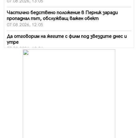
07.08.2026, 13:05
Частично бедствено положение в Перник заради
пропаднал път, обслужващ важен обект
07.08.2026, 12:05
Да отговорим на жегите с филм под звездите днес и
утре
07.08.2026, 10:21
Първите крачки в помощ на пенсионерите в Перник,
вече са факт
07.08.2026, 09:18
Пак ограничават камионите по магистралите в петък
и неделя. Ето обходните маршрути
07.08.2026, 07:55
Ето какво вдъхнови Здравка Евтимова за новата ѝ
книга
07.08.2026, 00:11
Продължава изграждането на нови паркоместа в
Перник