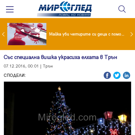
Проф.Кантарджиев: Пазете се от комарите и полово предаваните инфекции
Майка уби четирите си деца с помощта на баба им, след което се самоуби
Със специална вишка украсиха елхата в Трън
07.12.2016, 00:01 | Трън
СПОДЕЛИ: