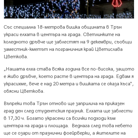
Със специална 18-метрова вишка общината в Трън
украси елхата в центъра на града. Светлинките на
коледното дръвче ще заблестят на 9 декември, съобщи
заместник-кметът на пограничния край Цветислава
Цветкова.
„Нашата елха става всяка година все по-висока, защото
е живо дръвче, което расте в центъра на града. Едвам я
украсихме, вече е над 20 метра и вишката се оказа къса“,
обясни Цветкова.
Въпреки това Трън отново ще заприлича на приказен
град ден след студентския празник. Елхата ще заблести
в 17,30 ч. Богато украсени са всички подходи към
центъра на града и площада. Веднага след това небето
ще се озари от празнични фоейрверки, а жителите на