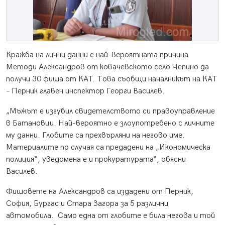
Кражба на лични данни е най-вероятната причина
Методи Александров от ковачевското село Чепино да
получи 30 фиша от КАТ. Това съобщи началникът на КАТ
– Перник главен инспектор Георги Василев.
„Мъжът е изгубил свидетелството си правоуправление
в Батановци. Най-вероятно е злоупотребено с личните
му данни. Глобите са прехвърляни на негово име.
Материалите по случая са предадени на „Икономическа
полиция“, уведомена е и прокуратурата“, обясни
Василев.
Фишовете на Александров са издадени от Перник,
София, Бургас и Стара Загора за 5 различни
автомобила. Само една от глобите е била негова и той