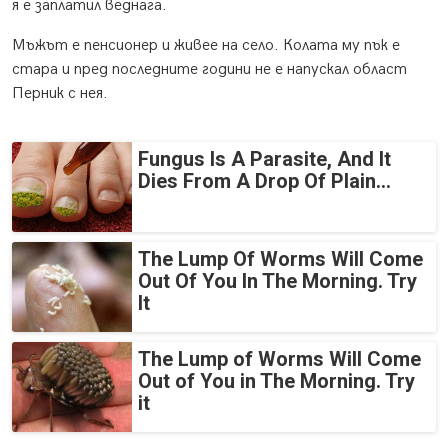
я е заплатил веднага.
Мъжът е пенсионер и живее на село. Колата му пък е
стара и пред последните години не е напускал област
Перник с нея.
Fungus Is A Parasite, And It
Dies From A Drop Of Plain...
The Lump Of Worms Will Come
Out Of You In The Morning. Try
It
The Lump of Worms Will Come
Out of You in The Morning. Try
it