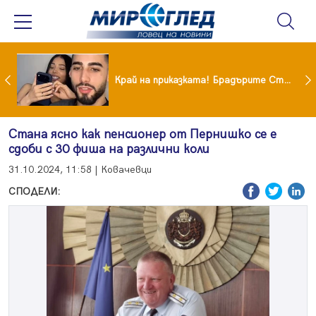
Коцето удари джакпота! Държавата му плаща 95 000 евро
Край на приказката! Брадърите Стефан и Сияна се разделиха с гръм и трясък
Стана ясно как пенсионер от Пернишко се е
сдоби с 30 фиша на различни коли
31.10.2024, 11:58 | Ковачевци
СПОДЕЛИ: