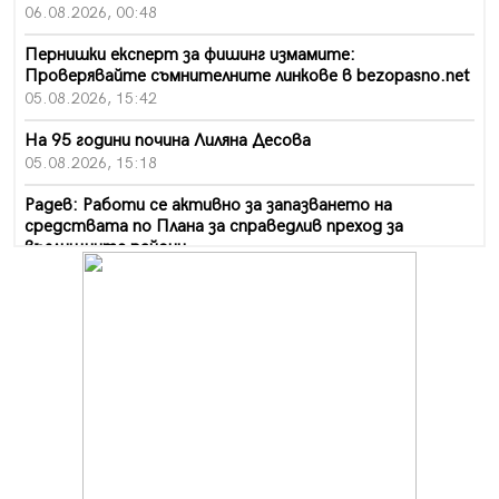
06.08.2026, 00:48
Пернишки експерт за фишинг измамите:
Проверявайте съмнителните линкове в bezopasno.net
05.08.2026, 15:42
На 95 години почина Лиляна Десова
05.08.2026, 15:18
Радев: Работи се активно за запазването на
средствата по Плана за справедлив преход за
въглищните райони
05.08.2026, 14:57
Звезди от световна сцена в Перник ще пеят на
Пернишката крепост
05.08.2026, 14:01
„Топлофикация Перник“ напредва с дигитализацията
на отчетния процес
05.08.2026, 11:48
Радев: Работи се усилено за спасяване на средствата