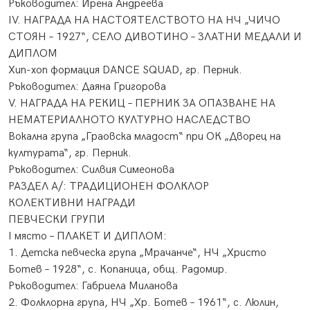
Ръководител: Ирена Андреева
ІV. НАГРАДА НА НАСТОЯТЕЛСТВОТО НА НЧ „ЧИЧО
СТОЯН – 1927“, СЕЛО ДИВОТИНО – ЗЛАТНИ МЕДАЛИ И
ДИПЛОМ
​Хип-хоп формация DANCE SQUAD, гр. Перник.
​​Ръководител: Даяна Григорова
V. НАГРАДА НА РЕКИЦ – ПЕРНИК ЗА ОПАЗВАНЕ НА
НЕМАТЕРИАЛНОТО КУЛТУРНО НАСЛЕДСТВО
Вокална група „Граовска младост“ при ОК „Дворец на
културата“, гр. Перник.
Ръководител: Силвия Симеонова
РАЗДЕЛ А/: ТРАДИЦИОНЕН ФОЛКЛОР
КОЛЕКТИВНИ НАГРАДИ
ПЕВЧЕСКИ ГРУПИ
І място – ПЛАКЕТ И ДИПЛОМ:
1. Детска певческа група „Мрачанче“, НЧ „Христо
Ботев – 1928“, с. Копаница, общ. Радомир.
Ръководител: Габриела Миланова
2. Фолклорна група, НЧ „Хр. Ботев – 1961“, с. Люлин,