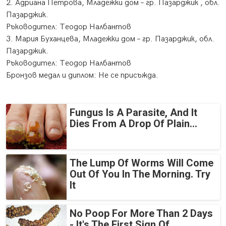
2. Адриана Петрова, Младежки дом – гр. Пазарджик , обл.
Пазарджик.
Ръководител: Теодор Налбантов
3. Мария Буханцева, Младежки дом – гр. Пазарджик, обл.
Пазарджик.
​Ръководител: Теодор Налбантов
Бронзов медал и диплом: Не се присъжда.
Fungus Is A Parasite, And It
Dies From A Drop Of Plain...
The Lump Of Worms Will Come
Out Of You In The Morning. Try
It
No Poop For More Than 2 Days
- It's The First Sign Of