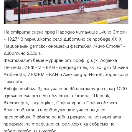
На открита сцена пред Народно читалище „Чичо Стоян
– 1927“ в пернишкото село Дивотино се проведе ХХIХ
Национален детско-юношески фестивал „Чичо Стоян“ –
Дивотино 2026 г.
Фестивалът беше журиран от проф. д.изк. Лозанка
Пейчева, ИЕФЕМ – БАН - председател, гл. ас. д-р Милена
Любенова, ИЕФЕМ – БАН и Александър Нецов, хореограф
- членове.
Във фестивала взеха участие 46 институции с над 1000
изпълнители от пет областни центъра – Перник,
Кюстендил, Пазарджик, София-град и София област.
Колективните и индивидуалните участници се
представиха в двата основни раздела на конкурсната
програма: за традиционен фолклор и за съвременно
творчество и изкуство.