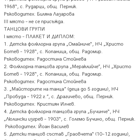
1968“, с. Рударци, общ. Перник.
Ръководител: Биляна Лазарова
ІІІ място – не се присъжда.
ТАНЦОВИ ГРУПИ
І място – ПЛАКЕТ И ДИПЛОМ:
1. Детска фолклорна група „Омайниче“, НЧ „Христо
Ботев – 1928“, с. Копаница, общ. Радомир.
Ръководител: Радостина Стойнева
2. Фолклорна танцова група „Мераклийче”, НЧ „Христо
Ботев – 1928“, с. Копаница, общ. Радомир.
Ръководител: Радостина Стойнева
3. „Майсторите на танца” (деца до 5 години), НЧ
„Пробуда – 1922 г.”, с. Драгичево, общ. Перник.
​Ръководител: Кристиян Илчев.
4. Детска фолклорна танцова група „Бучинче“, НЧ
„Люлински изгрев – 1903“, с. Големо Бучино, общ. Перник.
​ Ръководител: Йоан Василев
5. Детски танцов състав „Граовчета“ (10–12 години),