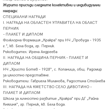
Журито присъди следните колективни и индивидуални
награди:
СПЕЦИАЛНИ НАГРАДИ
І. НАГРАДА НА ОБЛАСТЕН УПРАВИТЕЛ НА ОБЛАСТ
ПЕРНИК
– ПЛАКЕТ И ДИПЛОМ
Фолклорна Формация „Кракра“ при НЧ „Пробуда – 1935
г.”, кв. Бела вода, гр. Перник.
Ръководител: Ирена Андреева
ІІ. НАГРАДА НА ОБЩИНА ПЕРНИК – ПЛАКЕТ И
ДИПЛОМ
НЧ „Христо Ботев – 1928“, с. Копаница, общ. Радомир
за цялостно представяне.
Ръководители: Габриела Миланова, Радостина Стойнева
ІІІ. НАГРАДА НА КМЕТСТВО СЕЛО ДИВОТИНО –
ПЛАКЕТ И ДИПЛОМ
Школа за личностно развитие „Кракра“ при ДГ „Райна
Княгиня“, гр. Перник, кв. Бела вода.