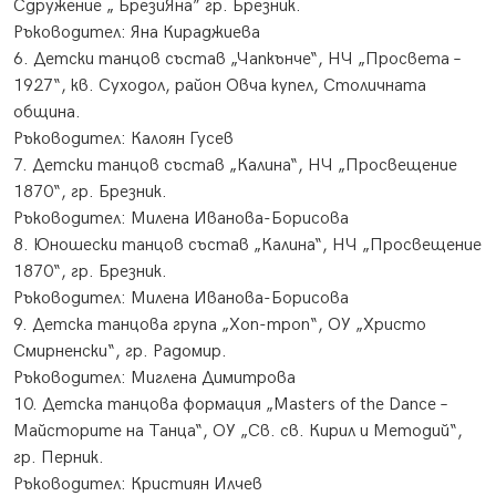
Сдружение „ БрезиЯна” гр. Брезник.
Ръководител: Яна Кираджиева
6. Детски танцов състав „Чапкънче“, НЧ „Просвета –
1927“, кв. Суходол, район Овча купел, Столичната
община.
Ръководител: Калоян Гусев
7. Детски танцов състав „Калина“, НЧ „Просвещение
1870“, гр. Брезник.
​Ръководител: Милена Иванова-Борисова
8. Юношески танцов състав „Калина“, НЧ „Просвещение
1870“, гр. Брезник.
​Ръководител: Милена Иванова-Борисова
9. Детска танцова група „Хоп-троп“, ОУ „Христо
Смирненски“, гр. Радомир.
Ръководител: Миглена Димитрова
10. Детска танцова формация „Masters of the Dance –
Майсторите на Танца“, ОУ „Св. св. Кирил и Методий“,
гр. Перник.
Ръководител: Кристиян Илчев