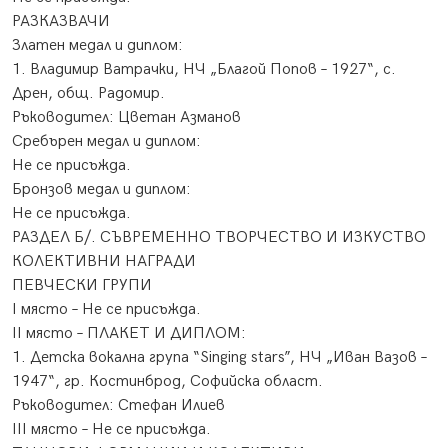
РАЗКАЗВАЧИ
Златен медал и диплом:
1. Владимир Ватрачки, НЧ „Благой Попов – 1927“, с.
Дрен, общ. Радомир.
Ръководител: Цветан Азманов
Сребърен медал и диплом:
Не се присъжда.
Бронзов медал и диплом:
Не се присъжда.
РАЗДЕЛ Б/. СЪВРЕМЕННО ТВОРЧЕСТВО И ИЗКУСТВО
КОЛЕКТИВНИ НАГРАДИ
ПЕВЧЕСКИ ГРУПИ
І място – Не се присъжда.
ІІ място – ПЛАКЕТ И ДИПЛОМ:
1. Детска вокална група “Singing stars”, НЧ „Иван Вазов –
1947“, гр. Костинброд, Софийска област.
Ръководител: Стефан Илиев
ІІІ място – Не се присъжда.