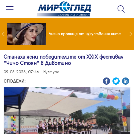
Лияна пропищя от изкуствения интелект
Драма вместо щастие: Звезда от "Татковци" е в болница с високорискова бременност
Станаха ясни победителите от ХХIХ фестивал
"Чичо Стоян" в Дивотино
09.06.2026, 07:46 | Култура
СПОДЕЛИ: