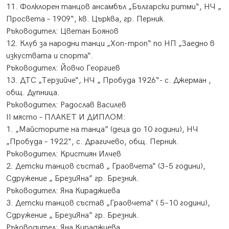
11. Фолклорен танцов ансамбъл „Български ритми“, НЧ „
Просвета – 1909“, кв. Църква, гр. Перник.
Ръководител: Цветан Боянов
12. Клуб за народни танци „Хоп-троп“ по НП „Заедно в
изкуствата и спорта“.
Ръководител: Йовчо Георгиев
13. ДТС „Терзийче“, НЧ „ Пробуда 1926“- с. Джерман ,
общ. Дупница.
Ръководител: Радослав Василев
ІІ място – ПЛАКЕТ И ДИПЛОМ:
1. „Майсторите на танца” (деца до 10 години), НЧ
„Пробуда – 1922“, с. Драгичево, общ. Перник.
Ръководител: Кристиян Илчев
2. Детски танцов състав „ Граовчета“ (3–5 години),
Сдружение „ БрезиЯна” гр. Брезник.
Ръководител: Яна Кираджиева
3. Детски танцов състав „Граовчета“ ( 5–10 години),
Сдружение „ БрезиЯна” гр. Брезник.
Ръководител: Яна Кираджиева