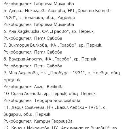
Ръководител: Габриела Миланова
5. Деница Николаева Асенова, НЧ „Христо Ботев –
1928“, с. Копаница, общ. Радомир.
Ръководител: Габриела Миланова
6. Ана Хаджийска, ФА „Граово“, гр. Перник.
​Ръководител: Петя Савова
7. Виктория Вълкова, ФА „Граово“, гр. Перник.
Ръководител: Петя Савова
8. Валерия Апосту, ФА „Граово“, гр. Перник.
Ръководител: Петя Савова
9. Миа Лазарова, НЧ „Пробуда – 1931“, с. Ноевци, общ.
Брезник.
Ръководител: Лилия Венкова
10. Сияна Асенова, гр. Перник, общ. Перник.
Ръководител: Теодора Бориславова
11. Дария Славчева, НЧ „Васил Левски – 1975“, с.
Зидарци, общ. Перник.
​Ръководител: Катрин Георгиева
12. Крисия Искренова, НУ „Архимандрит Зиновий“, гр.