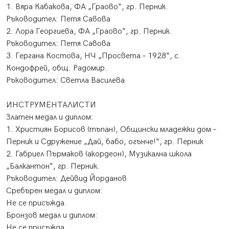
1. Вяра Кабакова, ФА „Граово“, гр. Перник.
Ръководител: Петя Савова
2. Лора Георгиева, ФА „Граово“, гр. Перник.
Ръководител: Петя Савова
3. Гергана Костова, НЧ „Просвета – 1928“, с.
Кондофрей, общ. Радомир.
Ръководител: Светла Василева
ИНСТРУМЕНТАЛИСТИ
Златен медал и диплом:
1. Християн Борисов (тъпан), Общински младежки дом –
Перник и Сдружение „Дай, бабо, огънче!“, гр. Перник
2. Габриел Пърмаков (акордеон), Музикална школа
„Балкантон“, гр. Перник.
Ръководител: Дейвид Йорданов
Сребърен медал и диплом:
Не се присъжда.
Бронзов медал и диплом:
Не се присъжда.