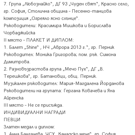
7. Група „Любознайко“, ДГ 93 „Чуден свят“, Красно село,
гр. София, Столична община – Песенно-танцова
композиция „Огреяло ясно слънце“.
Ръководители: Красимира Мишкова и Борислава
Чорбаджийска
ІІ място – ПЛАКЕТ И ДИПЛОМ:
1. Балет „Shine“ , НЧ „Аврора 2013 г.“, гр. Перник
Ръководител: Моника Григорова; пом. рък. Симона
Димитрова.
2. Разновъзрастова група „Мечо Пух“, ДГ „В.
Терешкова“, гр. Батановци, общ. Перник.
Музикален ръководител: Мария-Магдалена Йорданова
Ръководители на групата: Гергана Ковачева и Яна
Айренска
ІІІ място – Не се присъжда.
ИНДИВИДУАЛНИ НАГРАДИ
ПЕВЦИ
Златен медал и диплом:
1. Анна Бангачева, ЧСУ „Канадско мече“, гр. София.