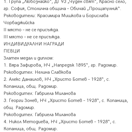
1. Група „Любознайко“, ДГ 93 „Чуден свят“, Красно село,
гр. София, Столична община – Обичай „Прощапулник“.
Ръководители: Красимира Мишкова и Борислава
Чорбаджийска
ІІ място – не се присъжда.
ІІІ място – не се присъжда.
ИНДИВИДУАЛНИ НАГРАДИ
ПЕВЦИ
Златен медал и диплом:
1. Вяра Зафирова, НЧ „Напредък 1895“, гр. Радомир.
Ръководител: Нелина Славкова
2. Алекс Данаилов, НЧ „Христо Ботев – 1928“, с.
Копаница, общ. Радомир.
Ръководител: Габриела Миланова
3. Георги Зонев, НЧ „Христо Ботев – 1928“, с. Копаница,
общ. Радомир.
Ръководител: Габриела Миланова
4. Никол Методиева, НЧ „Христо Ботев – 1928“, с.
Копаница, общ. Радомир.