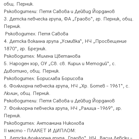
общ. Перник.
Ръководители: Петя Савова и Дейвид Йорданов
3. Детска певческа група, ФА „Граово“, гр. Перник, общ.
Перник.
​ Ръководител: Петя Савова
4. Детска вокална група „Усмивка“, НЧ „Просвещение
1870“, гр. Брезник.
Ръководител: Милена Цветанова
5. Народен хор, ОУ „Св. св. Кирил и Методий“, с.
Дивотино, общ. Перник.
Ръководител: Борислава Борисова
6. Фолклорна певческа група, НЧ „Хр. Ботев – 1961“, с.
Люлин, общ. Перник.
Ръководители: Петя Савова и Дейвид Йорданов
7. Фолклорна певческа група, НЧ „Ралица –1969“, гр.
Перник.
Ръководител: Антоанина Николова
ІІ място – ПЛАКЕТ И ДИПЛОМ:
1. Детска фолклорна група „Граово“, НЧ „Васил Левски –