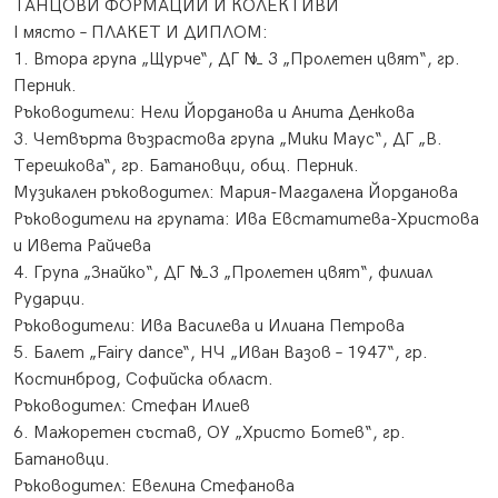
ТАНЦОВИ ФОРМАЦИИ И КОЛЕКТИВИ
І място – ПЛАКЕТ И ДИПЛОМ:
1. Втора група „Щурче“, ДГ № 3 „Пролетен цвят“, гр.
Перник.
​Ръководители: Нели Йорданова и Анита Денкова
3. Четвърта възрастова група „Мики Маус“, ДГ „В.
Терешкова“, гр. Батановци, общ. Перник.
Музикален ръководител: Мария-Магдалена Йорданова
Ръководители на групата: Ива Евстатитева-Христова
и Ивета Райчева
4. Група „Знайко“, ДГ №3 „Пролетен цвят“, филиал
Рударци.
Ръководители: Ива Василева и Илиана Петрова
5. Балет „Fairy dance“, НЧ „Иван Вазов – 1947“, гр.
Костинброд, Софийска област.
Ръководител: Стефан Илиев
6. Мажоретен състав, ОУ „Христо Ботев“, гр.
Батановци.
Ръководител: Евелина Стефанова