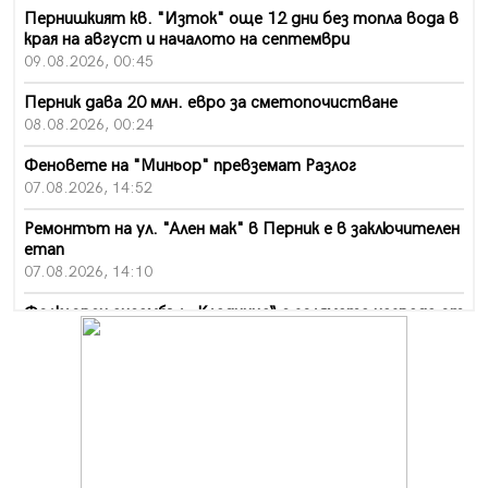
Пернишкият кв. "Изток" още 12 дни без топла вода в
края на август и началото на септември
09.08.2026, 00:45
Перник дава 20 млн. евро за сметопочистване
08.08.2026, 00:24
Феновете на "Миньор" превземат Разлог
07.08.2026, 14:52
Ремонтът на ул. "Ален мак" в Перник е в заключителен
етап
07.08.2026, 14:10
Фолклорен ансамбъл „Кладница“ с голямата награда от
фестивал в Полша
07.08.2026, 13:05
Частично бедствено положение в Перник заради
пропаднал път, обслужващ важен обект
07.08.2026, 12:05
Да отговорим на жегите с филм под звездите днес и