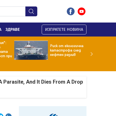
А
ЗДРАВЕ
ИЗПРАТЕТЕ НОВИНА
ия“:
Риск от екологична
е
катастрофа след
ната
нефтен разлив
ст при
A Parasite, And It Dies From A Drop