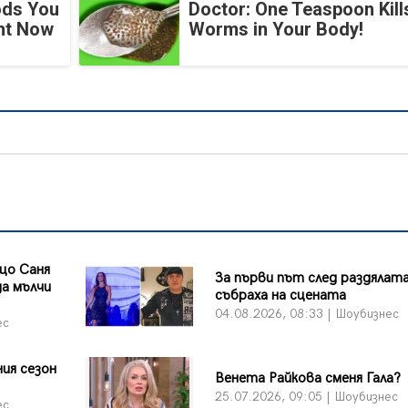
ods You
Doctor: One Teaspoon Kills
ght Now
Worms in Your Body!
що Саня
За първи път след раздялата
а мълчи
събраха на сцената
04.08.2026, 08:33 | Шоубизнес
ес
ия сезон
Венета Райкова сменя Гала?
25.07.2026, 09:05 | Шоубизнес
ес