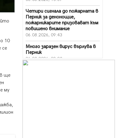
Четири сигнала до пожарната в
Перник за денонощие,
ойто
пожарникарите призовават към
повишено внимание
06.08.2026, 09:43
но 10
Много заразен вирус върлува в
 се
Перник
06.08.2026, 09:28
Проверки за спазване правилата
ов ще
за пожарна безопасност по
време на жътвената кампания в
ен
Перник
е му
06.08.2026, 07:51
дажба,
Ето какви забавления ще има
през август в Перник
милион
06.08.2026, 00:48
Пернишки експерт за фишинг
измамите: Проверявайте