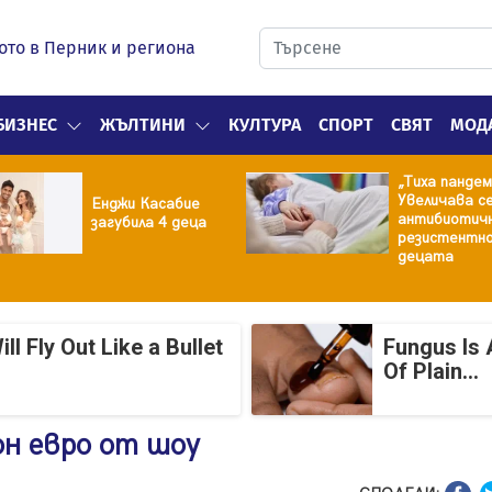
ото в Перник и региона
БИЗНЕС
ЖЪЛТИНИ
КУЛТУРА
СПОРТ
СВЯТ
МОД
„Тиха пандем
Увеличава с
Енджи Касабие
антибиотич
загубила 4 деца
резистентно
децата
 Fly Out Like a Bullet
Fungus Is 
Of Plain...
он евро от шоу