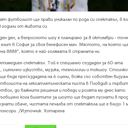
т футболист ще прави уникалан по рода си спектакъл, в к
0 години от живота си.
ен ден, а въпросното шоу е планирано за 8 октомври – точ
 елит в София за своя бенефисен мач. Мястото, на което ще
на 8888“, която е най-голямата в страната ни.
ултимедиен спектакъл. Той е специално създаден за 60-ата
, сценично изкуство, музика, технологии и токшоу. Стоичк
ще бъде пресъздадена на 6 сцени, всяка със собствен визуал
утболиста на лекоатлетическата писта в Пловдив и първит
утбол, до важните решения и победи и ролята му днес като
 съобщено кога билетите за шоуто ще бъдат пуснати в про
знати обаче, чистата печалба от спектакъла ще е близо 1 
спонсори. /Източник: Хотарена