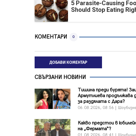
5 Parasite-Causing Fo
Should Stop Eating Ri
КОМЕНТАРИ
0
ДОБАВИ КОМЕНТАР
СВЪРЗАНИ НОВИНИ
Тишина преди бурята! За
Армутлиева продължава д
за раздялата с Дара?
06.08.2026, 08:56 | Шоубизн
Какво предстои в юбилейн
на „Фермата“?
01.08.2026, 08:41 | Шоубизн