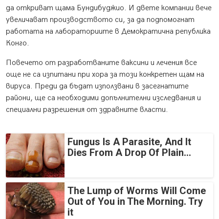
да откриват щама Бундибуджио. И двете компании вече
увеличават производството си, за да подпомогнат
работата на лабораториите в Демократична република
Конго.
Повечето от разработваните ваксини и лечения все
още не са изпитани при хора за този конкретен щам на
вируса. Преди да бъдат използвани в засегнатите
райони, ще са необходими допълнителни изследвания и
специални разрешения от здравните власти.
Fungus Is A Parasite, And It
Dies From A Drop Of Plain...
The Lump of Worms Will Come
Out of You in The Morning. Try
it