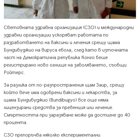
Световната здравна организация (СЗО) и международни
здравни организации ускоряват работата по
разработването на ваксини и лечения срещу щама
Бундибуджио на вируса ебола, след като в източната
част на Демократична република Конго беше
регистрирано ново огнище на заболяването, съобщи
Ройтерс.
За разлика от по-разпространения щам Заир, срещу
който вече има одобрени ваксини и лекарства, за
щама Бундибуджио (Bundibugyo) все още няма
лицензирани средства за превенция или лечение.
Смъртността при заразяване може да достигне до 40
процента.
СЗО препоръчва няколко експериментални