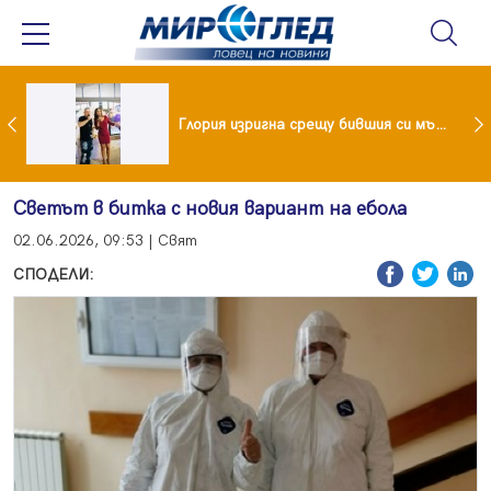
 и майка си построиха къща от 8000 стъклени бутилки
Глория изригна срещу бившия си мъж: Беше със 120-килограмова жена! Искаше бърза печалба...
Светът в битка с новия вариант на ебола
02.06.2026, 09:53 | Свят
СПОДЕЛИ: