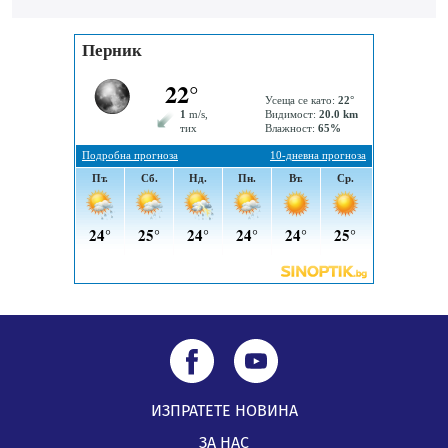
„Топлофикация Перник“ напредва с дигитализацията
на отчетния процес
05.08.2026, 11:48
Радев: Работи се усилено за спасяване на средствата
по Плана за справедлив преход за Стара Загора,
Кюстендил и Перник
05.08.2026, 11:34
ИЗПРАТЕТЕ НОВИНА
ЗА НАС