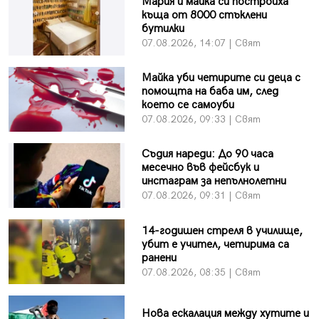
Мария и майка си построиха
къща от 8000 стъклени
бутилки
07.08.2026, 14:07 | Свят
Майка уби четирите си деца с
помощта на баба им, след
което се самоуби
07.08.2026, 09:33 | Свят
Съдия нареди: До 90 часа
месечно във фейсбук и
инстаграм за непълнолетни
07.08.2026, 09:31 | Свят
14-годишен стреля в училище,
убит е учител, четирима са
ранени
07.08.2026, 08:35 | Свят
Нова ескалация между хутите и