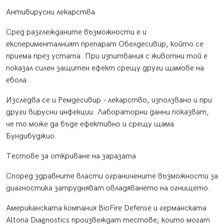
Антивирусни лекарства
Сред разглежданите възможности е и
експерименталният препарат Обелдесивир, който се
приема през устата. При изпитвания с животни той е
показал силен защитен ефект срещу други щамове на
ебола.
Изследва се и Ремдесивир - лекарство, използвано и при
други вирусни инфекции. Лабораторни данни показват,
че то може да бъде ефективно и срещу щама
Бундибуджио.
Тестове за откриване на заразата
Според здравните власти ограничените възможности за
диагностика затрудняват овладяването на огнището.
Американската компания BioFire Defense и германската
Altona Diagnostics произвеждат тестове, които могат