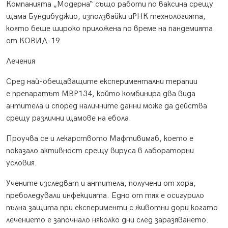
Компанията „Модерна“ също работи по ваксина срещу
щама Бундибуджио, използвайки иРНК технологията,
която беше широко приложена по време на пандемията
от КОВИД-19.
Лечения
Сред най-обещаващите експериментални терапии
е препаратът MBP134, който комбинира два вида
антитела и според наличните данни може да действа
срещу различни щамове на ебола.
Проучва се и лекарството Мафтивимаб, което е
показало активност срещу вируса в лабораторни
условия.
Учените изследват и антитела, получени от хора,
преболедували инфекцията. Едно от тях е осигурило
пълна защита при експерименти с животни дори когато
лечението е започнало няколко дни след заразяването.