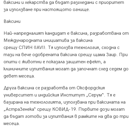
ваксини и лекарства да бъдат разгледани с приоритет
за използване при настоящото огнище.
Ваксини
Най-напредналият кандидат е ваксина, разработвана от
Международната инициатива за ваксина
срещу СПИН (IAVI). Тя използва технология, сходна с
тази на вече одобрената ваксина срещу щама Заир. При
опити с животни е показала защитен ефект, а
клиничните изпитвания могат да започнат след седем до
девет месеца.
Друга ваксина се разработва от Оксфордския
университет и индийския Институт „Серум“. Тя е
базирана на технологията, използвана при ваксината на
„АстраЗенека“ срещу КОВИД-19. Първите дози могат
да бъдат готови за изпитвания в рамките на два до три
месеца.