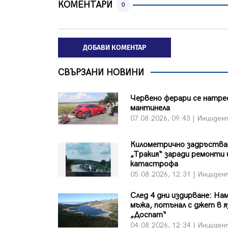
КОМЕНТАРИ
0
ДОБАВИ КОМЕНТАР
СВЪРЗАНИ НОВИНИ
Червено ферари се натре
мантинела
07.08.2026, 09:43 | Инциден
Километрично задръства
„Тракия“ заради ремонти 
катастрофа
05.08.2026, 12:31 | Инциден
След 4 дни издирване: На
мъжа, потънал с джет в 
„Доспат“
04.08.2026, 12:34 | Инциден