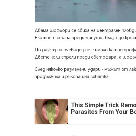
Двама шофьори се сбиха на централен пловди
Екшънът стана преди минути, близо до кръс
По разказ на очевидец не е имало катастрофа
Двете коли спрели преди светофара, а шофь
След няколко разменени удари - мъжът от лек
продължила и ръкопашна схватка.
This Simple Trick Remo
Parasites From Your B