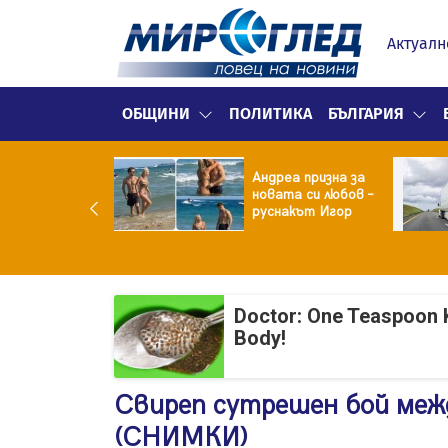
Актуалн
ОБЩИНИ
ПОЛИТИКА
БЪЛГАРИЯ
ма вместо
Андреа призна за
тие: Звезда от
новата си любов –
тковци" е в
руснакът Игор
ница с
окорискова
менност
Doctor: One Teaspoon K
Body!
Свиреп сутрешен бой меж
(СНИМКИ)