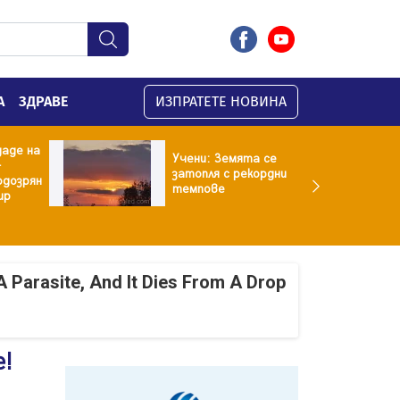
А
ЗДРАВЕ
ИЗПРАТЕТЕ НОВИНА
даде на
Учени: Земята се
-
затопля с рекордни
одозрян
темпове
ир
A Parasite, And It Dies From A Drop
!