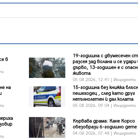
19-годишна с двумесечен ст
се в
разсея зад волана и се удари 
дърво, 13-годишен е с опасн
ти
живота
05.08.2026, 12:41 | Инциденти
не на
15-годишна без книжка блъс
и
пешеходец , след като друг
непълнолетен ѝ дал колата
ти
05.08.2026, 09:04 | Инциденти
мериха
Кървава драма: Кане Корсо
язовир
обезобрази 6-годишно дете
04.08.2026, 07:48 | Инциденти
ти