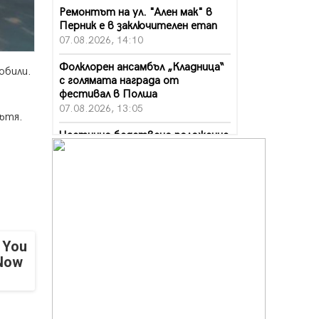
Ремонтът на ул. "Ален мак" в
Перник е в заключителен етап
07.08.2026, 14:10
Фолклорен ансамбъл „Кладница“
обили.
с голямата награда от
фестивал в Полша
07.08.2026, 13:05
пътя.
Частично бедствено положение
в Перник заради пропаднал път,
обслужващ важен обект
07.08.2026, 12:05
Да отговорим на жегите с филм
под звездите днес и утре
07.08.2026, 10:21
 You
Първите крачки в помощ на
 Now
пенсионерите в Перник, вече са
факт
07.08.2026, 09:18