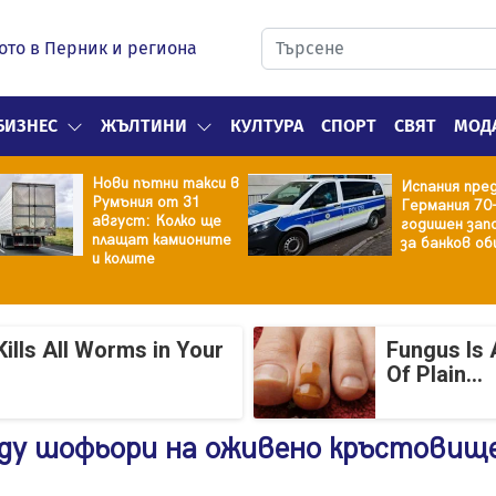
ото в Перник и региона
БИЗНЕС
ЖЪЛТИНИ
КУЛТУРА
СПОРТ
СВЯТ
МОД
Нови пътни такси в
Испания пре
Румъния от 31
Германия 70
август: Колко ще
годишен зап
плащат камионите
за банков об
и колите
ills All Worms in Your
Fungus Is 
Of Plain...
ду шофьори на оживено кръстовище