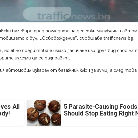
вски булевард пред погледите на десетки минувачи и автом
товището с бул. „Освобождение”, съобщава trafficnews.bg.
, но явно преди това е имало засичане или друг вид спор на 
орите излезли да се разправят.
ия автомобил изкарал от багажник ключ за гуми, а след това
ves All
5 Parasite-Causing Foods
ody!
Should Stop Eating Right