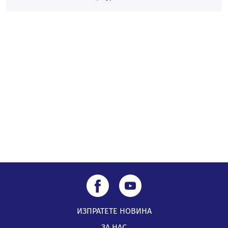
Перник Мартин Жлябинков обходиха здравни
заведения в Перник
05.08.2026, 09:06
Извънредният и пълномощен посланик на Иран на
посещение в музея в Перник
05.08.2026, 09:02
Млади мъже от Перник в инициатива „Перник
подкрепя своите пенсионери“
05.08.2026, 08:57
ИЗПРАТЕТЕ НОВИНА
ЗА НАС