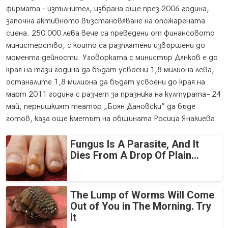
фирмата – изпълнител, избрана още през 2006 година,
започна активното възстановяване на опожарената
сцена. 250 000 лева вече са преведени от финансовото
министерство, с които са разплатени извършени до
момента дейности. Уговорката с министър Дянков е до
края на тази година да бъдат усвоени 1,8 милиона лева,
останалите 1,8 милиона да бъдат усвоени до края на
март 2011 година с разчет за празника на културата– 24
май, пернишкият театър „Боян Дановски” да бъде
готов, каза още кметът на общината Росица Янакиева.
Fungus Is A Parasite, And It
Dies From A Drop Of Plain...
The Lump of Worms Will Come
Out of You in The Morning. Try
it