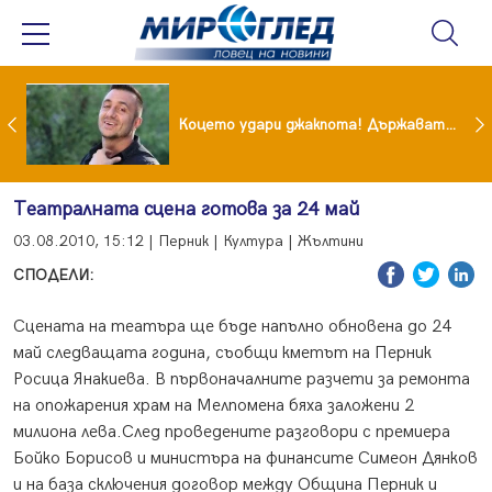
преди бурята! Защо Саня Армутлиева продължава да мълчи за раздялата с Дара?
Коцето удари джакпота! Държавата му плаща 95 000 евро
Театралната сцена готова за 24 май
03.08.2010, 15:12 | Перник | Култура | Жълтини
СПОДЕЛИ:
Сцената на театъра ще бъде напълно обновена до 24
май следващата година, съобщи кметът на Перник
Росица Янакиева. В първоначалните разчети за ремонта
на опожарения храм на Мелпомена бяха заложени 2
милиона лева.След проведените разговори с премиера
Бойко Борисов и министъра на финансите Симеон Дянков
и на база сключения договор между Община Перник и