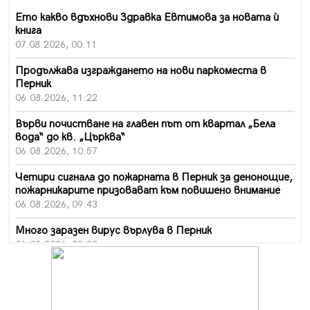
Ето какво вдъхнови Здравка Евтимова за новата ѝ
книга
07.08.2026, 00:11
Продължава изграждането на нови паркоместа в
Перник
06.08.2026, 11:22
Върви почистване на главен път от квартал „Бела
вода“ до кв. „Църква“
06.08.2026, 10:57
Четири сигнала до пожарната в Перник за денонощие,
пожарникарите призовават към повишено внимание
06.08.2026, 09:43
Много заразен вирус върлува в Перник
06.08.2026, 09:28
Проверки за спазване правилата за пожарна
безопасност по време на жътвената кампания в
Перник