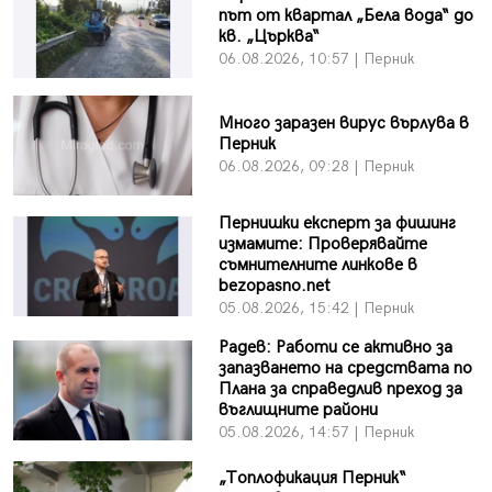
път от квартал „Бела вода“ до
кв. „Църква“
06.08.2026, 10:57 | Перник
Много заразен вирус върлува в
Перник
06.08.2026, 09:28 | Перник
Пернишки експерт за фишинг
измамите: Проверявайте
съмнителните линкове в
bezopasno.net
05.08.2026, 15:42 | Перник
Радев: Работи се активно за
запазването на средствата по
Плана за справедлив преход за
въглищните райони
05.08.2026, 14:57 | Перник
„Топлофикация Перник“