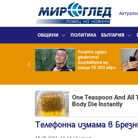
Актуалн
ОБЩИНИ
ПОЛИТИКА
БЪЛГАРИЯ
ина преди
Коцето удари
ята! Защо Саня
джакпота!
утлиева
Държавата му
дължава да
плаща 95 000 евро
чи за раздялата
ара?
One Teaspoon And All 
Body Die Instantly
Телефонна измама в Брезн