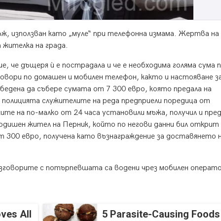
ж, използван като „муле“ при телефонна измама. Жертва на
жителка на града.
е, че дъщеря ѝ е пострадала и че е необходима голяма сума п
говори по домашен и мобилен телефон, както и настояване з
едена да събере сумата от 7 300 евро, която предала на
 в полицията служителите на реда предприели поредица от
те на по-малко от 24 часа установили мъжа, получил и пре
одишен жител на Перник, който по негови данни бил открит
т 300 евро, получена като възнаграждение за доставянето 
разговорите с потърпевшата са водени чрез мобилен операт
ves All
5 Parasite-Causing Foods