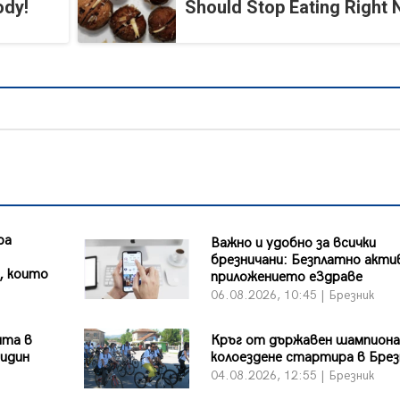
ody!
Should Stop Eating Right
ра
Важно и удобно за всички
брезничани: Безплатно акт
, които
приложението еЗдраве
06.08.2026, 10:45 | Брезник
ята в
Кръг от държавен шампион
Видин
колоездене стартира в Брез
04.08.2026, 12:55 | Брезник