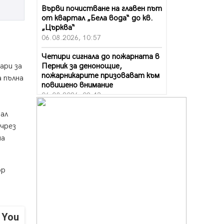
Върви почистване на главен път
от квартал „Бела вода“ до кв.
„Църква“
06.08.2026, 10:57
Четири сигнала до пожарната в
Перник за денонощие,
ари за
пожарникарите призовават към
а пълна
повишено внимание
06.08.2026, 09:43
Много заразен вирус върлува в
дал
Перник
 чрез
06.08.2026, 09:28
на
Проверки за спазване правилата
за пожарна безопасност по
ор
време на жътвената кампания в
Перник
06.08.2026, 07:51
Ето какви забавления ще има
 You
през август в Перник