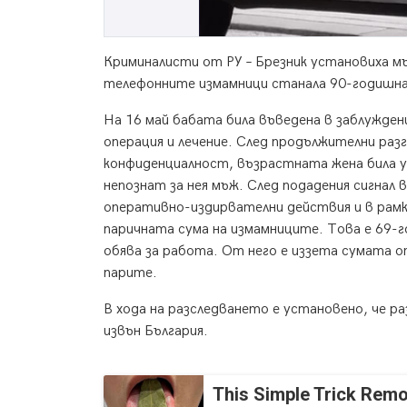
Криминалисти от РУ – Брезник установиха мъ
телефонните измамници станала 90-годишна 
На 16 май бабата била въведена в заблуждени
операция и лечение. След продължителни раз
конфиденциалност, възрастната жена била уб
непознат за нея мъж. След подадения сигнал
оперативно-издирвателни действия и в рамки
паричната сума на измамниците. Това е 69-г
обява за работа. От него е иззета сумата о
парите.
В хода на разследването е установено, че 
извън България.
This Simple Trick Remo