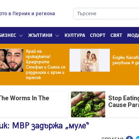
ото в Перник и региона
БИЗНЕС
ЖЪЛТИНИ
КУЛТУРА
СПОРТ
СВЯТ
МОД
Край на
приказката!
Енджи Касаб
Брадърите
загубила 4 д
Стефан и Сияна се
разделиха с гръм и
трясък
The Worms In The
Stop Eatin
Cause Par
ик: МВР задържа „муле“