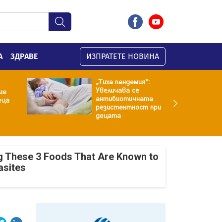
А
ЗДРАВЕ
ИЗПРАТЕТЕ НОВИНА
„Тиха пандемия“:
Увеличава се
ие
антибиотичната
еца
резистентност при
децата
g These 3 Foods That Are Known to
asites