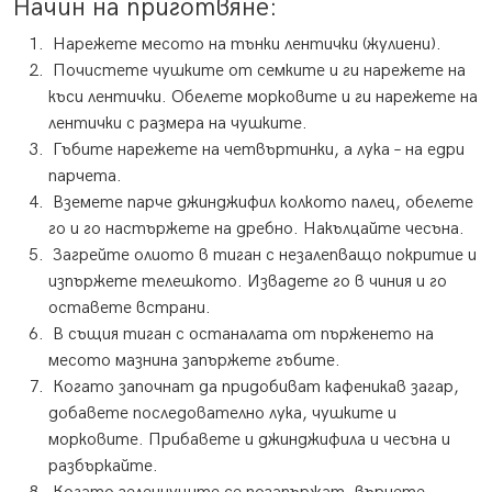
Начин на приготвяне:
Нарежете месото на тънки лентички (жулиени).
Почистете чушките от семките и ги нарежете на
къси лентички. Обелете морковите и ги нарежете на
лентички с размера на чушките.
Гъбите нарежете на четвъртинки, а лука – на едри
парчета.
Вземете парче джинджифил колкото палец, обелете
го и го настържете на дребно. Накълцайте чесъна.
Загрейте олиото в тиган с незалепващо покритие и
изпържете телешкото. Извадете го в чиния и го
оставете встрани.
В същия тиган с останалата от пърженето на
месото мазнина запържете гъбите.
Когато започнат да придобиват кафеникав загар,
добавете последователно лука, чушките и
морковите. Прибавете и джинджифила и чесъна и
разбъркайте.