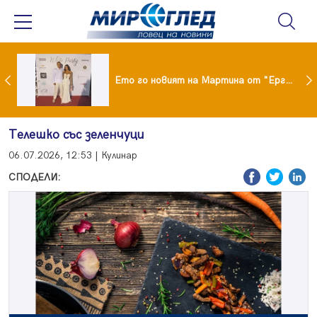
ики Кънчев се разведе тайно като Геро
Ето го новият на Мартина от "Ергенът"
Телешко със зеленчуци
06.07.2026, 12:53 | Кулинар
СПОДЕЛИ: