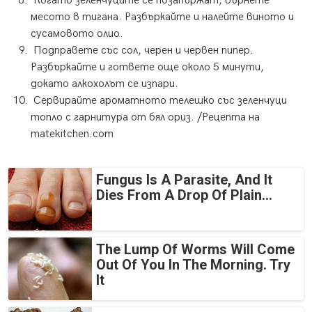
Когато зеленчуците се позапържат, върнете
месото в тигана. Разбъркайте и налейте виното и
сусамовото олио.
Подправете със сол, черен и червен пипер.
Разбъркайте и гответе още около 5 минути,
докато алкохолът се изпари.
Сервирайте ароматното телешко със зеленчуци
топло с гарнитура от бял ориз. /Рецепта на
matekitchen.com
Fungus Is A Parasite, And It
Dies From A Drop Of Plain...
The Lump Of Worms Will Come
Out Of You In The Morning. Try
It