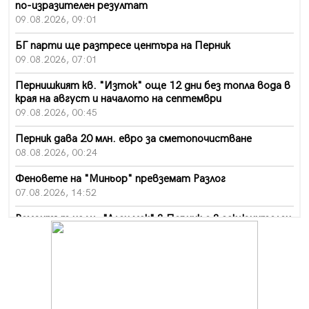
по-изразителен резултат
09.08.2026, 09:01
БГ парти ще разтресе центъра на Перник
09.08.2026, 07:01
Пернишкият кв. "Изток" още 12 дни без топла вода в
края на август и началото на септември
09.08.2026, 00:45
Перник дава 20 млн. евро за сметопочистване
08.08.2026, 00:24
Феновете на "Миньор" превземат Разлог
07.08.2026, 14:52
Ремонтът на ул. "Ален мак" в Перник е в заключителен
етап
07.08.2026, 14:10
Фолклорен ансамбъл „Кладница“ с голямата награда от
фестивал в Полша
07.08.2026, 13:05