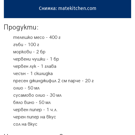
Снимка: matekitchen.com
Продукти:
телешко месо
-
400
г
гъби
-
100
г
моркови
-
2
бр
червени чушки
-
1
бр
червен лук
-
1
глава
чесън
-
1
скилидка
пресен джинджифил
2 см парче
-
20
г
олио
-
50
мл
сусамово олио
-
30
мл
бяло вино
-
50
мл
червен пипер
-
1
ч.л.
черен пипер
на вкус
сол
на вкус