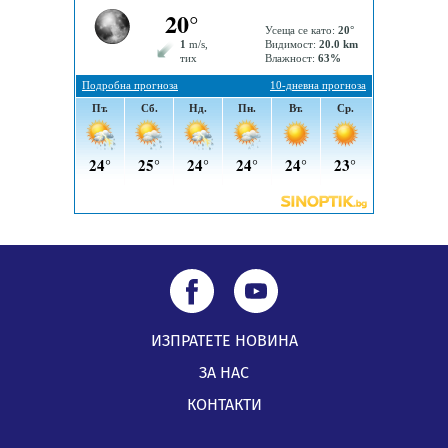
Извънредният и пълномощен посланик на Иран на
посещение в музея в Перник
05.08.2026, 09:02
Млади мъже от Перник в инициатива „Перник
подкрепя своите пенсионери“
05.08.2026, 08:57
ИЗПРАТЕТЕ НОВИНА
ЗА НАС
КОНТАКТИ