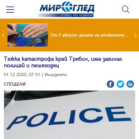
 за изграждане на 13-етажна "мегаджамия" разгневи жителите на Лондон
От 9 август цените на етикетите само в евро
Тежка катастрофа край Требич, има загинал
полицай и пешеходец
01.12.2025, 07:51 | Инциденти
СПОДЕЛИ: