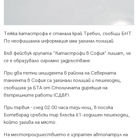
Тежка катастрофа е станала край Требич, съобщи БНТ.
По неофициална информация има загинал полицай.
Във фейсбук групата "Катастрофи в София" пишат, че
се е образувало огромно задръстване.
При два пътни инцидента в района на Северната
тангента в София са загинали полицай и пешеходец,
съобщиха за БТА от Столичната дирекция на
вътрешните работи (СДВР).
При първия - след 02:00 часа тази нощ, в посока
Ботевград сръбски тир блъска 61-годишен пешеходец,
който загива на място.
На местопроизшествието е изпратен автопатрул на