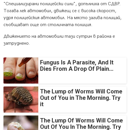
"Специализирани полицейски сили", допълниха от СДВР.
Тогава лек автомобил, движещ се с висока скорост,
удря полицейския автомобил. На място загива полицай,
съобщават още от столичната полиция.
Движението на автомобили тази сутрин в района е
затруднено.
Fungus Is A Parasite, And It
Dies From A Drop Of Plain...
The Lump of Worms Will Come
Out of You in The Morning. Try
it
The Lump Of Worms Will Come
Out Of You In The Morning. Try