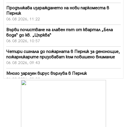
Продължава изграждането на нови паркоместа в
Перник
06.08.2026, 11:22
Върви почистване на главен път от квартал „Бела
вода“ до кв. „Църква“
06.08.2026, 10:57
Четири сигнала до пожарната в Перник за денонощие,
пожарникарите призовават към повишено внимание
06.08.2026, 09:43
Много заразен вирус върлува в Перник
06.08.2026, 09:28
Проверки за спазване правилата за пожарна
безопасност по време на жътвената кампания в
Перник
06.08.2026, 07:51
Ето какви забавления ще има през август в Перник
06.08.2026, 00:48