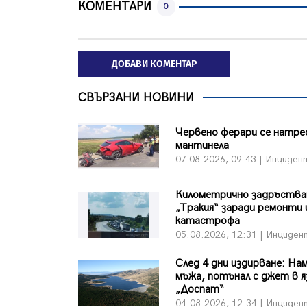
КОМЕНТАРИ
0
ДОБАВИ КОМЕНТАР
СВЪРЗАНИ НОВИНИ
Червено ферари се натре
мантинела
07.08.2026, 09:43 | Инциден
Километрично задръства
„Тракия“ заради ремонти 
катастрофа
05.08.2026, 12:31 | Инциден
След 4 дни издирване: На
мъжа, потънал с джет в 
„Доспат“
04.08.2026, 12:34 | Инциден