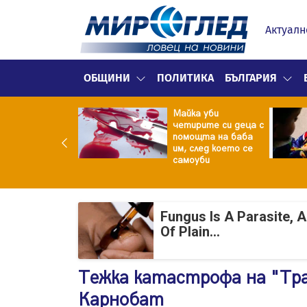
Актуалн
ОБЩИНИ
ПОЛИТИКА
БЪЛГАРИЯ
ф.Кантарджиев:
Майка уби
ете се от
четирите си деца с
арите и полово
помощта на баба
даваните
им, след което се
екции
самоуби
Fungus Is A Parasite, 
Of Plain...
Тежка катастрофа на "Тра
Карнобат