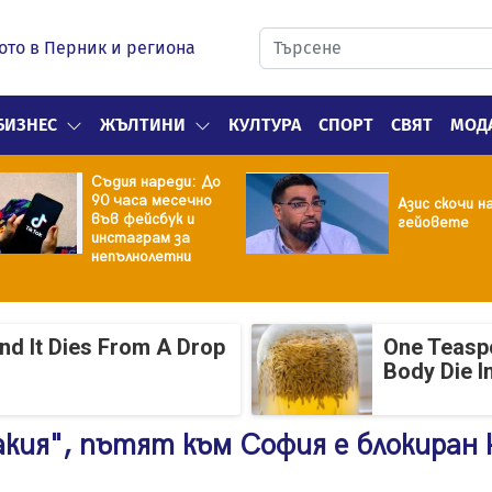
ото в Перник и региона
БИЗНЕС
ЖЪЛТИНИ
КУЛТУРА
СПОРТ
СВЯТ
МОД
Съдия нареди: До
90 часа месечно
Азис скочи н
във фейсбук и
гейовете
инстаграм за
непълнолетни
And It Dies From A Drop
One Teasp
Body Die I
кия", пътят към София е блокиран 