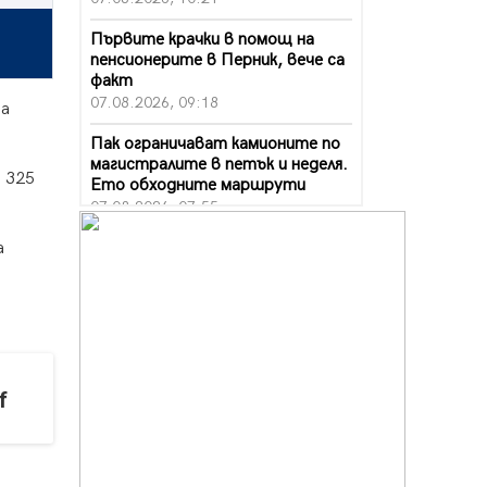
Първите крачки в помощ на
пенсионерите в Перник, вече са
факт
07.08.2026, 09:18
За
Пак ограничават камионите по
магистралите в петък и неделя.
а 325
Ето обходните маршрути
07.08.2026, 07:55
Ето какво вдъхнови Здравка
а
Евтимова за новата ѝ книга
07.08.2026, 00:11
Продължава изграждането на
нови паркоместа в Перник
06.08.2026, 11:22
f
Върви почистване на главен път
от квартал „Бела вода“ до кв.
„Църква“
06.08.2026, 10:57