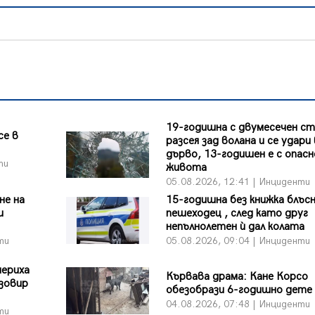
19-годишна с двумесечен ст
се в
разсея зад волана и се удари 
дърво, 13-годишен е с опасн
ти
живота
05.08.2026, 12:41 | Инциденти
не на
15-годишна без книжка блъс
и
пешеходец , след като друг
непълнолетен ѝ дал колата
ти
05.08.2026, 09:04 | Инциденти
мериха
Кървава драма: Кане Корсо
язовир
обезобрази 6-годишно дете
04.08.2026, 07:48 | Инциденти
ти