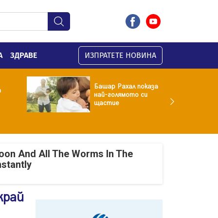
А
ЗДРАВЕ
ИЗПРАТЕТЕ НОВИНА
Башар Рахал показа
а
най-голямото си
щастие
oon And All The Worms In The
nstantly
край