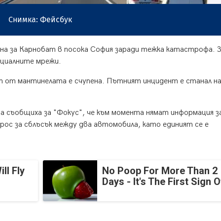
Снимка: Фейсбук
она за Карнобат в посока София заради тежка катастрофа. 
оциалните мрежи.
ст от мантинелата е счупена. Пътният инцидент е станал н
а съобщиха за "Фокус", че към момента нямат информация з
рос за сблъсък между два автомобила, като единият се е
ll Fly
No Poop For More Than 2
Days - It's The First Sign O