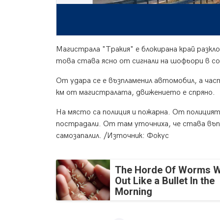
Магистрала "Тракия" е блокирана край разкл
това става ясно от сигнали на шофьори в с
От удара се е възпламенил автомобил, а ча
км от магистралата, движението е спряно.
На място са полиция и пожарна. От полицият
пострадали. От там уточниха, че става въп
самозапалил. /Източник: Фокус
The Horde Of Worms Wi
Out Like a Bullet In the
Morning