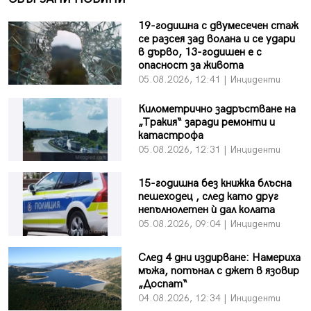
19-годишна с двумесечен стаж
се разсея зад волана и се удари
в дърво, 13-годишен е с
опасност за живота
05.08.2026, 12:41 | Инциденти
Километрично задръстване на
„Тракия“ заради ремонти и
катастрофа
05.08.2026, 12:31 | Инциденти
15-годишна без книжка блъсна
пешеходец , след като друг
непълнолетен ѝ дал колата
05.08.2026, 09:04 | Инциденти
След 4 дни издирване: Намериха
мъжа, потънал с джет в язовир
„Доспат“
04.08.2026, 12:34 | Инциденти