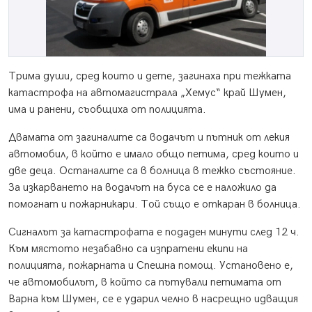
Трима души, сред които и дете, загинаха при тежката
катастрофа на автомагистрала „Хемус“ край Шумен,
има и ранени, съобщиха от полицията.
Двамата от загиналите са водачът и пътник от лекия
автомобил, в който е имало общо петима, сред които и
две деца. Останалите са в болница в тежко състояние.
За изкарването на водачът на буса се е наложило да
помогнат и пожарникари. Той също е откаран в болница.
Сигналът за катастрофата е подаден минути след 12 ч.
Към мястото незабавно са изпратени екипи на
полицията, пожарната и Спешна помощ. Установено е,
че автомобилът, в който са пътували петимата от
Варна към Шумен, се е ударил челно в насрещно идващия