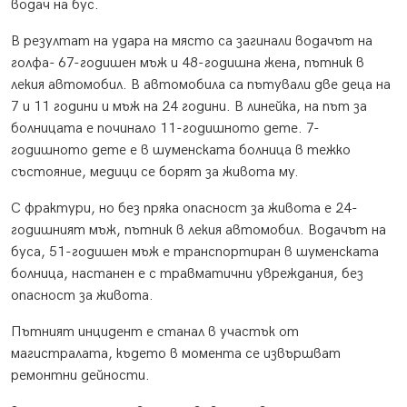
водач на бус.
В резултат на удара на място са загинали водачът на
голфа- 67-годишен мъж и 48-годишна жена, пътник в
лекия автомобил. В автомобила са пътували две деца на
7 и 11 години и мъж на 24 години. В линейка, на път за
болницата е починало 11-годишното дете. 7-
годишното дете е в шуменската болница в тежко
състояние, медици се борят за живота му.
С фрактури, но без пряка опасност за живота е 24-
годишният мъж, пътник в лекия автомобил. Водачът на
буса, 51-годишен мъж е транспортиран в шуменската
болница, настанен е с травматични увреждания, без
опасност за живота.
Пътният инцидент е станал в участък от
магистралата, където в момента се извършват
ремонтни дейности.