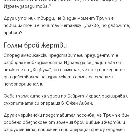
Израел заради това.“
Друг източник твърди, че в един момент Тръмп е
повишил тон и е попитал Нетаняху: „Какво, по дяволите,
правиш?“
Голям брой жертви
Според американски представители президентът е
разбирал необходимостта Израел да се защитава от
атаките на „Хизбула“, но е смятал, че през последните
дни действията на израелската армия са станали
непропорционални.
Освен заплахите за удари по Бейрут Израел разширява и
сухопътната си операция в Южен Ливан.
Друг американски представител посочва, че Тръмп е бил
особено обезпокоен от големия брой цивилни жертви и
разрушенията, причинени при операции срещу отделни