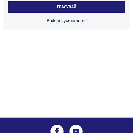
Новите влакове снабдени с климатик и Wi-Fi връзка
ГЛАСУВАЙ
тръгват от понеделник
04.08.2026, 14:24
Виж резултатите
56-годишен е загиналият водач на камион, паднал от
мост на "Струма"
04.08.2026, 12:08
Най-чаканият ремонт в Перник започва този петък
04.08.2026, 09:11
Все по-горещо с всеки ден: Жълт код в почти цялата
страна, Перник свети в зелено
04.08.2026, 07:39