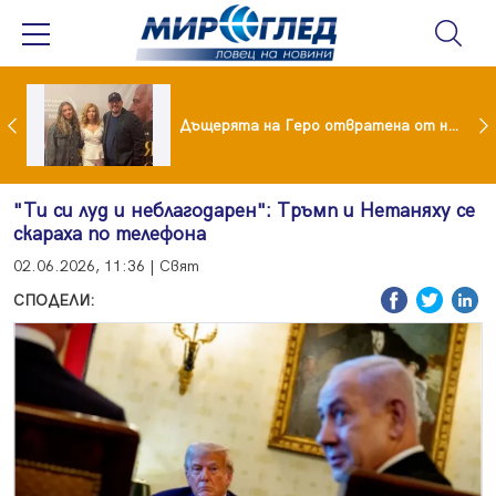
Тодор Батков омъжи дъщеря си Калина!
Дъщерята на Геро отвратена от него след развода!
"Ти си луд и неблагодарен": Тръмп и Нетаняху се
скараха по телефона
02.06.2026, 11:36 | Свят
СПОДЕЛИ: