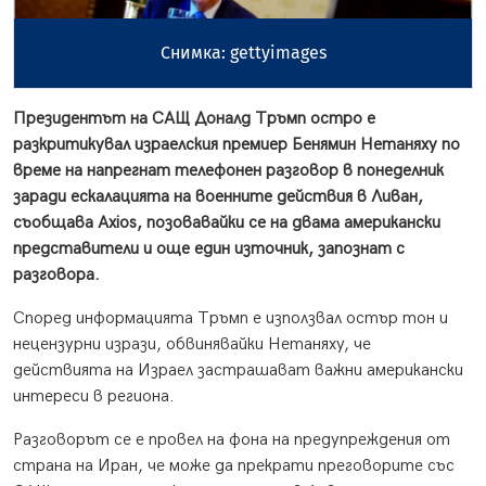
Снимка: gettyimages
Президентът на САЩ Доналд Тръмп остро е
разкритикувал израелския премиер Бенямин Нетаняху по
време на напрегнат телефонен разговор в понеделник
заради ескалацията на военните действия в Ливан,
съобщава Axios, позовавайки се на двама американски
представители и още един източник, запознат с
разговора.
Според информацията Тръмп е използвал остър тон и
нецензурни изрази, обвинявайки Нетаняху, че
действията на Израел застрашават важни американски
интереси в региона.
Разговорът се е провел на фона на предупреждения от
страна на Иран, че може да прекрати преговорите със