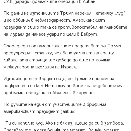
САЩ заради израелските операции в Ливан.
По данни на източниците Тръмп нарекъл Нетаняху „луд“
и го обвинил в неблагодарност. Американският
президент също така се противопоставил на плановете
на Израел да нанесе удари по цели в Бейрут.
Според един от американските представители Тръмп
предупредил Нетаняху, че евентуална атака срещу
ливанската столица ще доведе до още по-голяма
международна изолация на Израел.
Източниците твърдят още, че Тръмп е припомнил
подкрепата си към Нетаняху по време на съдебните му
проблеми, свързани с обвинения в корупция.
По думите на един от участниците в брифинга
американският президент заявил:
„Ти си напълно луд. Ако не бях аз, щеше да си в затвора.
Спасявам те, а сега всички те мразят. Всички мразят