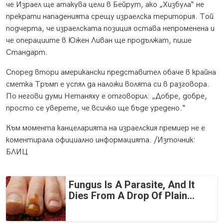
че Израел ще атакува цели в Бейрут, ако „Хизбула“ не
прекрати нападенията срещу израелска територия. Той
подчерта, че израелската позиция остава непроменена и
че операциите в Южен Ливан ще продължат, пише
Стандарт.
Според втори американски представител обаче в крайна
сметка Тръмп е успял да наложи волята си в разговора.
По негови думи Нетаняху е отговорил: „Добре, добре,
просто се уверете, че всичко ще бъде уредено.“
Към момента канцеларията на израелския премиер не е
коментирала официално информацията. /Източник:
БЛИЦ
Fungus Is A Parasite, And It
Dies From A Drop Of Plain...