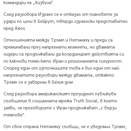
командири на „Хизбула“.
След разговора Израел се е отказал от плановете за
удари по цели в Бейрут, твърди израелски представител
пред Axios.
Отношенията между Тръмп и Нетаняху и преди са
преминавали през напрегнати моменти, но двамата
лидери са продължавали да координират действията си
по ключови теми като Иран и регионалната сигурност.
Според един от източниците това е бил един от най-
напрегнатите разговори между двамата, откакто
Тръмп се е завърнал в Белия дом.
След разговора американският президент публикува
съобщение в социалната мрежа Truth Social, в което
заяви, че преговорите с Иран продължават „с бързи
темпове“.
От своя страна Нетаняху съобщи, че е уведомил Тръмп,