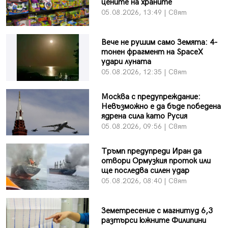
цените на храните
05.08.2026, 13:49 | Свят
Вече не рушим само Земята: 4-
тонен фрагмент на SpaceX
удари луната
05.08.2026, 12:35 | Свят
Москва с предупреждание:
Невъзможно е да бъде победена
ядрена сила като Русия
05.08.2026, 09:56 | Свят
Тръмп предупреди Иран да
отвори Ормузкия проток или
ще последва силен удар
05.08.2026, 08:40 | Свят
Земетресение с магнитуд 6,3
разтърси южните Филипини