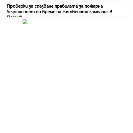
Проверки за спазване правилата за пожарна
безопасност по време на жътвената кампания в
Перник
06.08.2026, 07:51
Ето какви забавления ще има през август в Перник
06.08.2026, 00:48
Пернишки експерт за фишинг измамите:
Проверявайте съмнителните линкове в bezopasno.net
05.08.2026, 15:42
На 95 години почина Лиляна Десова
05.08.2026, 15:18
Радев: Работи се активно за запазването на
средствата по Плана за справедлив преход за
въглищните райони
05.08.2026, 14:57
Звезди от световна сцена в Перник ще пеят на
Пернишката крепост
05.08.2026, 14:01