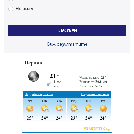
началото на годината
Не знам
05.08.2026, 09:30
Здравният министър Катя Ивкова и депутата от
Перник Мартин Жлябинков обходиха здравни
ГЛАСУВАЙ
заведения в Перник
05.08.2026, 09:06
Виж резултатите
Извънредният и пълномощен посланик на Иран на
посещение в музея в Перник
05.08.2026, 09:02
Млади мъже от Перник в инициатива „Перник
подкрепя своите пенсионери“
05.08.2026, 08:57
5 случая на хепатит от началото на юли до сега в
Перник
05.08.2026, 00:32