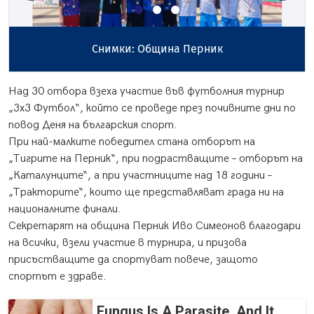
Снимки: Община Перник
Над 30 отбора взеха участие във футболния турнир
„3х3 Футбол“, който се проведе през почивните дни по
повод Деня на българския спорт.
При най-малките победител стана отборът на
„Тигрите на Перник“, при подрастващите – отборът на
„Каталунците“, а при участниците над 18 години –
„Тракторите“, които ще представляват града ни на
националните финали.
Секретарят на община Перник Иво Симеонов благодари
на всички, взели участие в турнира, и призова
присъстващите да спортуват повече, защото
спортът е здраве.
Fungus Is A Parasite, And It