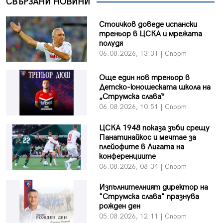
СВЪРЗАНИ НОВИНИ
Стоичков доведе испански
треньор в ЦСКА и мрежата
полудя
06.08.2026, 13:31 | Спорт
Още един нов треньор в
Детско-юношеската школа на
„Струмска слава“
06.08.2026, 10:51 | Спорт
ЦСКА 1948 показа зъби срещу
Панатинайкос и мечтае за
плейофите в Лигата на
конференциите
06.08.2026, 08:34 | Спорт
Изпълнителният директор на
"Струмска слава" празнува
рожден ден
05.08.2026, 12:11 | Спорт