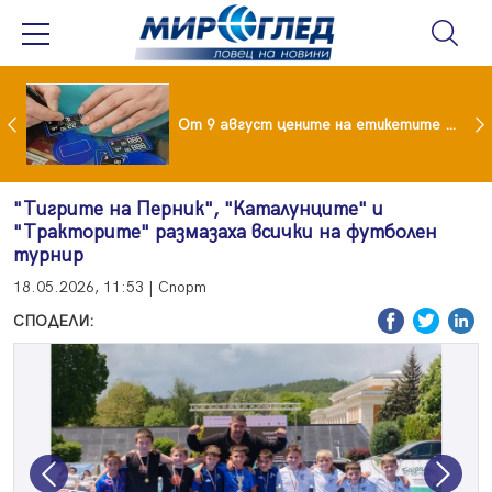
 за изграждане на 13-етажна "мегаджамия" разгневи жителите на Лондон
От 9 август цените на етикетите само в евро
"Тигрите на Перник", "Каталунците" и
"Тракторите" размазаха всички на футболен
турнир
18.05.2026, 11:53 | Спорт
СПОДЕЛИ:
Previous
Next