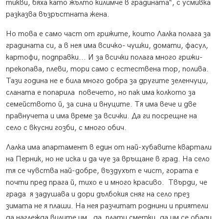
тикви, бяха като жълто килимче в градината“, с усмивка
разказва възръстната жена.
Но това е само част от грижите, които Лалка полага за
градината си, а в нея има всичко- чушки, домати, фасул,
картофи, подправки... И за всички полага много грижи-
прекопава, плеви, тори само с естествена тор, полива.
Тази година не е била много добра за другите зеленчуци,
сланата е попарила повечето, но пак има колкото за
семейството й, за сина и внуците. Тя има вече и две
правнучета и има време за всички. Да ги посрещне на
село с вкусни гозби, с много обич.
Лалка има апартамент в един от най-хубавите квартали
на Перник, но не иска и да чуе за връщане в град. На село
тя се чувства най-добре, въздухът е чист, гората е
почти пред прага й, тихо е и много красиво. Твърди, че
града я задушава и дори дълбокия сняг на село през
зимата не я плаши. На нея разчитат роднини и приятели
да наглежда вилите им, да плати сметки, да им се обади