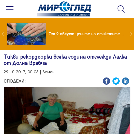
 за изграждане на 13-етажна "мегаджамия" разгневи жителите на Лондон
От 9 август цените на етикетите само в евро
Тикви рекордьорки всяка година отглежда Лалка
от Долна Врабча
29.10.2017, 00:06 | Земен
СПОДЕЛИ: