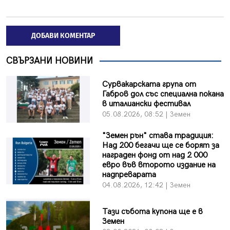
ДОБАВИ КОМЕНТАР
СВЪРЗАНИ НОВИНИ
Сурвакарската група от
Габров дол със специална покана
в италиански фестивал
05.08.2026, 08:52 | Земен
"Земен рън" става традиция:
Над 200 бегачи ще се борят за
награден фонд от над 2 000
евро във второто издание на
надпреварата
04.08.2026, 12:42 | Земен
Тази събота купона ще е в
Земен