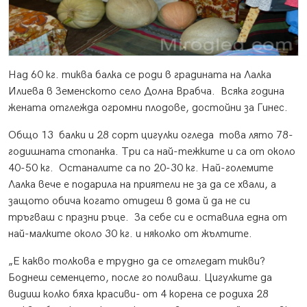
Над 60 кг. тиква балка се роди в градината на Лалка
Илиева в Земенското село Долна Врабча. Всяка година
жената отглежда огромни плодове, достойни за Гинес.
Общо 13 балки и 28 сорт цигулки огледа това лято 78-
годишната стопанка. Три са най-тежките и са от около
40-50 кг. Останалите са по 20-30 кг. Най-големите
Лалка вече е подарила на приятели не за да се хвали, а
защото обича когато отидеш в дома й да не си
тръгваш с празни ръце. За себе си е оставила една от
най-малките около 30 кг. и няколко от жълтите.
„Е какво толкова е трудно да се отгледат тикви?
Боднеш семенцето, после го поливаш. Цигулките да
видиш колко бяха красиви- от 4 корена се родиха 28