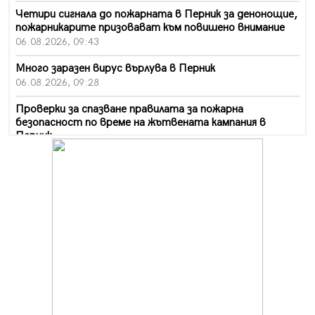
Четири сигнала до пожарната в Перник за денонощие,
пожарникарите призовават към повишено внимание
06.08.2026, 09:43
Много заразен вирус върлува в Перник
06.08.2026, 09:28
Проверки за спазване правилата за пожарна
безопасност по време на жътвената кампания в
Перник
06.08.2026, 07:51
Ето какви забавления ще има през август в Перник
06.08.2026, 00:48
Пернишки експерт за фишинг измамите:
Проверявайте съмнителните линкове в bezopasno.net
05.08.2026, 15:42
На 95 години почина Лиляна Десова
05.08.2026, 15:18
Радев: Работи се активно за запазването на