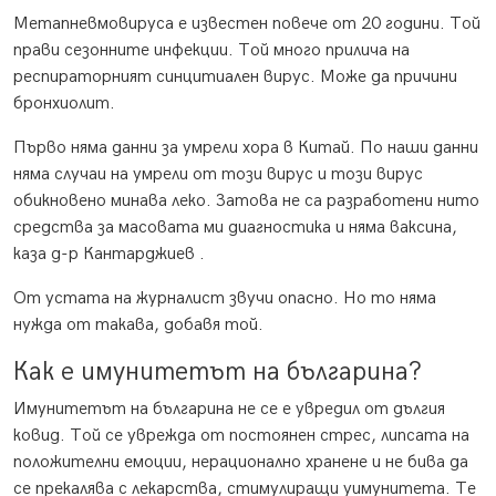
Метапневмовируса е известен повече от 20 години. Той
прави сезонните инфекции. Той много прилича на
респираторният синцитиален вирус. Може да причини
бронхиолит.
Първо няма данни за умрели хора в Китай. По наши данни
няма случаи на умрели от този вирус и този вирус
обикновено минава леко. Затова не са разработени нито
средства за масовата ми диагностика и няма ваксина,
каза д-р Кантарджиев .
От устата на журналист звучи опасно. Но то няма
нужда от такава, добавя той.
Как е имунитетът на българина?
Имунитетът на българина не се е увредил от дългия
ковид. Той се уврежда от постоянен стрес, липсата на
положителни емоции, нерационално хранене и не бива да
се прекалява с лекарства, стимулиращи уимунитета. Те