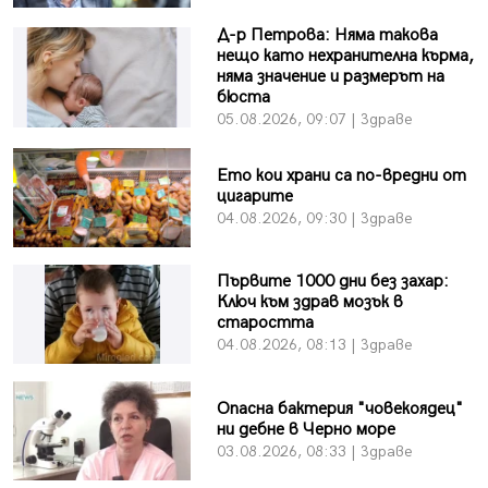
Д-р Петрова: Няма такова
нещо като нехранителна кърма,
няма значение и размерът на
бюста
05.08.2026, 09:07 | Здраве
Ето кои храни са по-вредни от
цигарите
04.08.2026, 09:30 | Здраве
Първите 1000 дни без захар:
Ключ към здрав мозък в
старостта
04.08.2026, 08:13 | Здраве
Опасна бактерия "човекоядец"
ни дебне в Черно море
03.08.2026, 08:33 | Здраве