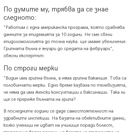
По думите му, трябва да се знае
следното:
"Работим с една американска програма, която сравнява
данните за епидемията за 10 години. Не сме свели
епидоломологията до точна наука. ще имаме увеличение.
Грипната вълна е януари до средата на февруари",
обясни експертът.
По строги мерки
"Видин има грипна вълна, а няма грипна ваканция. Това са
половинчати мерки. Едно време казваха по телевизията,
че няма да има женски консултации и ваксинации. Така ли
ще се пререже вълната на грипа?
В последните години се даде самостоятелност на
здравните инспекции. На базата на обективните данни,
колко ученици не идват на училище поради болест,