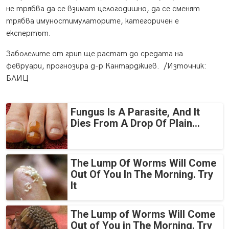
не трябва да се взимат целогодишно, да се сменят
трябва имуностимулаторите, категоричен е
експертът.
Заболелите от грип ще растат до средата на
февруари, прогнозира д-р Кантарджиев. /Източник:
БЛИЦ
Fungus Is A Parasite, And It
Dies From A Drop Of Plain...
The Lump Of Worms Will Come
Out Of You In The Morning. Try
It
The Lump of Worms Will Come
Out of You in The Morning. Try