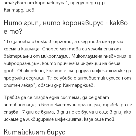
атакуват от коронавируса", предупреди д-р
Кантарджиев.
Нито грип, нито коронавирус - какво
е то?
"То започва с болки в гърлото, а след това има дълга
хрема и кашлица. Според мен това са усложнения от
бактериални от микроплазми. Микоплазмена пневмония е
микроорганизъм, които причинява инфекции на белия
дроб. Обикновено, когато е след друга инфекция може да
продължи седмици. Тя се убива с антибиотик изписан от
опитен лекар", обясни д-р Кантарджиев.
Трябва да се спазва една система, да се дават
антибиотици за вътреклетъчни организми, трябва да се
спазва - 7 дни се взима, 3 дни не се взима и още 3 дни, ако
искаме да ликвидираме инфекцията, каза още той.
Китайският вирус