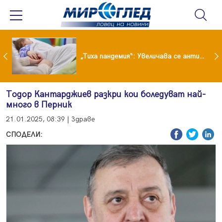
„Тиха пандемия“: Увеличава се антибиотичната резистентност при децата
Тодор Кантарджиев разкри кои боледуват най-
много в Перник
21.01.2025, 08:39 | Здраве
СПОДЕЛИ: