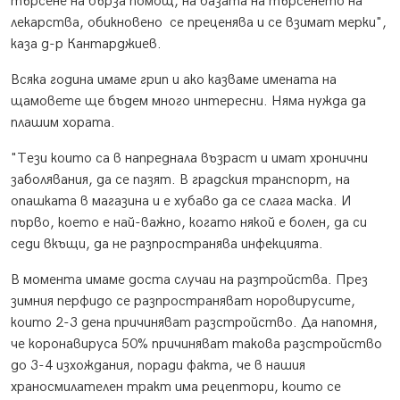
търсене на бърза помощ, на базата на търсенето на
лекарства, обикновено се преценява и се взимат мерки",
каза д-р Кантарджиев.
Всяка година имаме грип и ако казваме имената на
щамовете ще бъдем много интересни. Няма нужда да
плашим хората.
"Тези които са в напреднала възраст и имат хронични
заболявания, да се пазят. В градския транспорт, на
опашката в магазина и е хубаво да се слага маска. И
първо, което е най-важно, когато някой е болен, да си
седи вкъщи, да не разпространява инфекцията.
В момента имаме доста случаи на разтройства. През
зимния перфидо се разпространяват норовирусите,
които 2-3 дена причиняват разстройство. Да напомня,
че коронавируса 50% причиняват такова разстройство
до 3-4 изхождания, поради факта, че в нашия
храносмилателен тракт има рецептори, които се