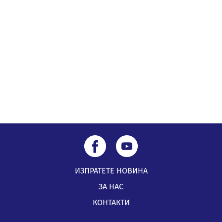
56-годишен е загиналият водач на камион, паднал от
мост на "Струма"
04.08.2026, 12:08
Най-чаканият ремонт в Перник започва този петък
04.08.2026, 09:11
ИЗПРАТЕТЕ НОВИНА
ЗА НАС
КОНТАКТИ