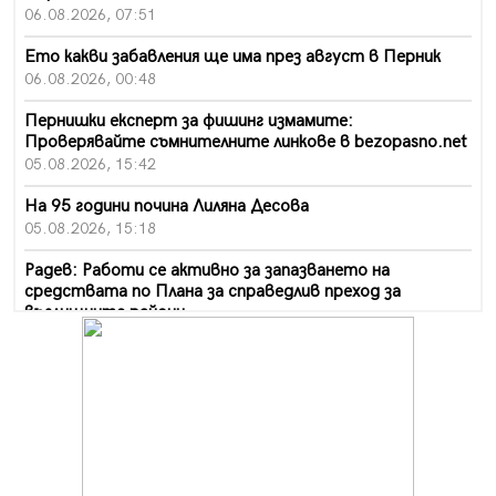
06.08.2026, 07:51
Ето какви забавления ще има през август в Перник
06.08.2026, 00:48
Пернишки експерт за фишинг измамите:
Проверявайте съмнителните линкове в bezopasno.net
05.08.2026, 15:42
На 95 години почина Лиляна Десова
05.08.2026, 15:18
Радев: Работи се активно за запазването на
средствата по Плана за справедлив преход за
въглищните райони
05.08.2026, 14:57
Звезди от световна сцена в Перник ще пеят на
Пернишката крепост
05.08.2026, 14:01
„Топлофикация Перник“ напредва с дигитализацията
на отчетния процес