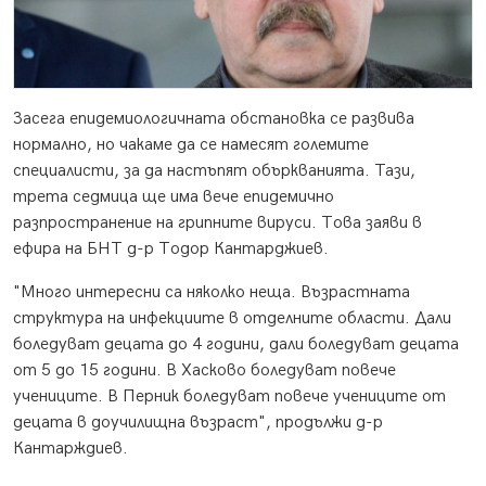
Засега епидемиологичната обстановка се развива
нормално, но чакаме да се намесят големите
специалисти, за да настъпят объркванията. Тази,
трета седмица ще има вече епидемично
разпространение на грипните вируси. Това заяви в
ефира на БНТ д-р Тодор Кантарджиев.
"Много интересни са няколко неща. Възрастната
структура на инфекциите в отделните области. Дали
боледуват децата до 4 години, дали боледуват децата
от 5 до 15 години. В Хасково боледуват повече
учениците. В Перник боледуват повече учениците от
децата в доучилищна възраст", продължи д-р
Кантарждиев.