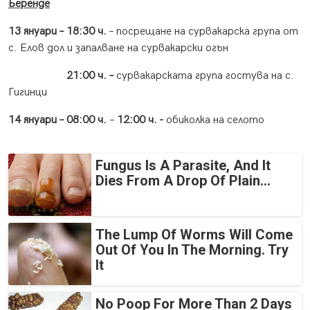
Беренде
13 януари – 18:30 ч.
– посрещане на сурвакарска група от
с. Елов дол и запалване на сурвакарски огън
21:00 ч. –
сурвакарската група гостува на с.
Гигинци
14 януари –
0
8:00 ч.
–
12:00 ч. -
обиколка на селото
Fungus Is A Parasite, And It
Dies From A Drop Of Plain...
The Lump Of Worms Will Come
Out Of You In The Morning. Try
It
No Poop For More Than 2 Days