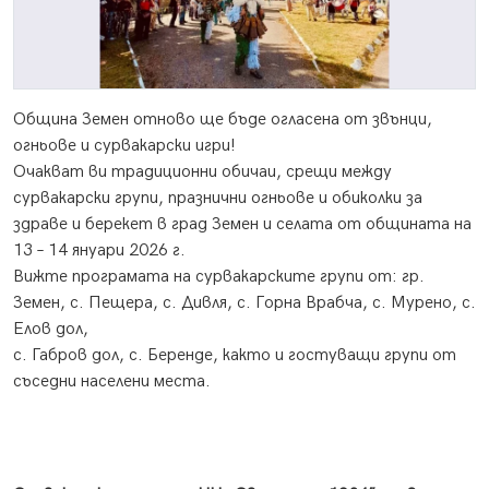
Община Земен отново ще бъде огласена от звънци,
огньове и сурвакарски игри!
Очакват ви традиционни обичаи, срещи между
сурвакарски групи, празнични огньове и обиколки за
здраве и берекет в град Земен и селата от общината на
13 – 14 януари 2026 г.
Вижте програмата на сурвакарските групи от: гр.
Земен, с. Пещера, с. Дивля, с. Горна Врабча, с. Мурено, с.
Елов дол,
с. Габров дол, с. Беренде, както и гостуващи групи от
съседни населени места.