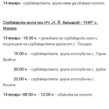
14 януари
– сурвакарската група няма да обикаля селото
Сурвакарска група при НЧ „Н. Й. Вапцаров – 1949“ с.
Мурено
13 януари - 18:30 ч. –
запалване на сурвакарски огън и
посрещане на сурвакарската група от с. Пещера
19:00 ч.
– сурвакарската група гостува на с. Горна
Врабча
20:00 ч.
– сурвакарската група гостува на с. Дивля
22:00 ч.
– сурвакарската група гостува на с.
Косача
14 януари –
0
8:00 ч.
–
13:00 ч.
- обиколка на селото