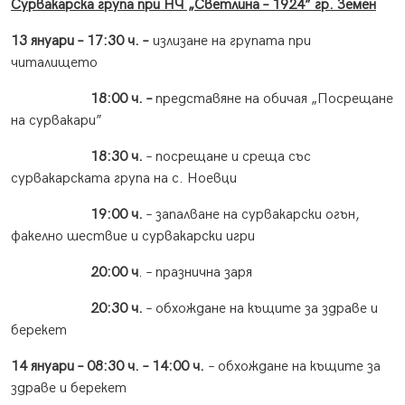
Сурвакарска група при НЧ „Светлина – 1924” гр. Земен
13 януари – 17:30 ч. –
излизане на групата при
читалището
18:00 ч. –
представяне на обичая „Посрещане
на сурвакари”
18:30 ч.
– посрещане и среща със
сурвакарската група на с. Ноевци
19:00 ч.
– запалване на сурвакарски огън,
факелно шествие и сурвакарски игри
20:00 ч
. – празнична заря
20:30 ч.
– обхождане на къщите за здраве и
берекет
14 януари –
0
8:30 ч. – 14:00 ч.
– обхождане на къщите за
здраве и берекет