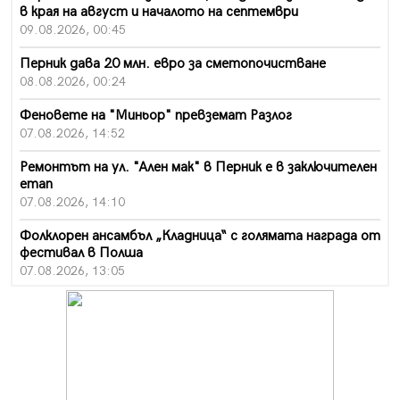
в края на август и началото на септември
09.08.2026, 00:45
Перник дава 20 млн. евро за сметопочистване
08.08.2026, 00:24
Феновете на "Миньор" превземат Разлог
07.08.2026, 14:52
Ремонтът на ул. "Ален мак" в Перник е в заключителен
етап
07.08.2026, 14:10
Фолклорен ансамбъл „Кладница“ с голямата награда от
фестивал в Полша
07.08.2026, 13:05
Частично бедствено положение в Перник заради
пропаднал път, обслужващ важен обект
07.08.2026, 12:05
Да отговорим на жегите с филм под звездите днес и
утре