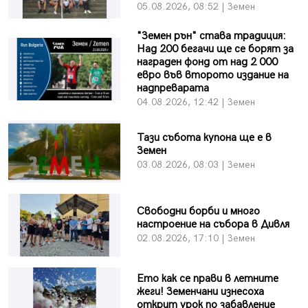
05.08.2026, 08:52 | Земен
"Земен рън" става традиция:
Над 200 бегачи ще се борят за
награден фонд от над 2 000
евро във второто издание на
надпреварата
04.08.2026, 12:42 | Земен
Тази събота купона ще е в
Земен
03.08.2026, 08:03 | Земен
Свободни борби и много
настроение на събора в Дивля
02.08.2026, 17:10 | Земен
Ето как се прави в летните
жеги! Земенчани изнесоха
открит урок по забавление