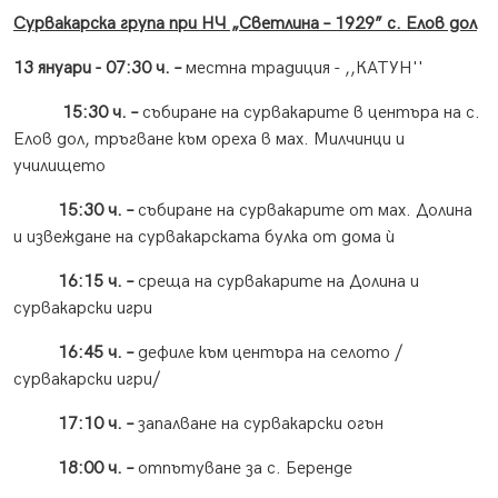
Сурвакарска група при НЧ „Светлина – 1929” с. Елов дол
13 януари - 07:30 ч. –
местна традиция - ,,КАТУН''
15:30 ч. –
събиране на сурвакарите в центъра на с.
Елов дол, тръгване към ореха в мах. Милчинци и
училището
15:30 ч. –
събиране на сурвакарите от мах. Долина
и извеждане на сурвакарската булка от дома ѝ
16:15 ч. –
среща на сурвакарите на Долина и
сурвакарски игри
16:45 ч. –
дефиле към центъра на селото /
сурвакарски игри/
17:10 ч. –
запалване на сурвакарски огън
18:00 ч. –
отпътуване за с. Беренде