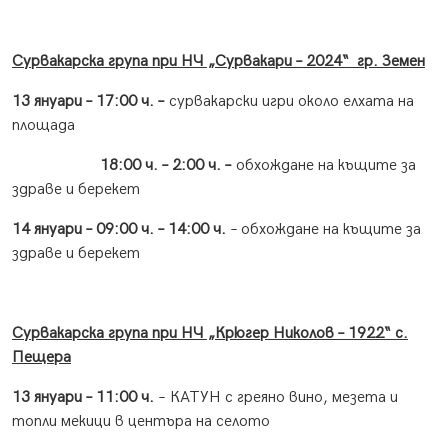
Сурвакарска група при НЧ „Сурвакари – 2024“ гр
.
Земен
13 януари – 17:00 ч. –
сурвакарски игри около елхата на
площада
18:00 ч. – 2:00 ч. –
обхождане на къщите за
здраве и берекет
14 януари –
0
9:00 ч. – 14:00 ч.
– обхождане на къщите за
здраве и берекет
Сурвакарска група при НЧ „Крюгер Николов – 1922“ с.
Пещера
13 януари – 11
:
00 ч.
–
КАТУН с греяно вино, мезета и
топли мекици в центъра на селото