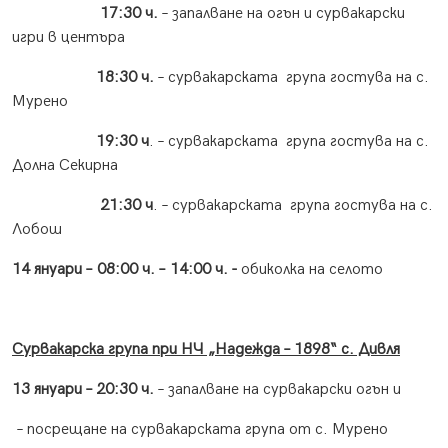
17:30 ч.
– запалване на огън и сурвакарски
игри в центъра
18:30 ч.
– сурвакарската група гостува на с.
Мурено
19:30 ч
. – сурвакарската група гостува на с.
Долна Секирна
21:30 ч
. – сурвакарската група гостува на с.
Лобош
14 януари –
08:00 ч. –
14:00 ч.
-
обиколка на селото
Сурвакарска група при НЧ „Надежда – 1898“ с. Дивля
13 януари – 20:30 ч.
– запалване на сурвакарски огън и
– посрещане на сурвакарската група от с. Мурено