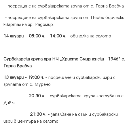
– посрещане на сурвакарската група от с. Горна Врабча
– посрещане на сурвакарската група от Първи борчески
квартал на гр. Радомир.
14 януари –
0
8:00 ч.
–
14:00 ч.
-
обиколка на селото
Сурвакарска група при НЧ „Христо Смирненски – 1946“ с.
Горна Врабча
13 януари – 19:00 ч.
– посрещане и сурвакарски игри с
групата от с. Мурено
20:30 ч.
– сурвакарската група гостува на с.
Дивля
21:30 ч.
– запалване на огън и сурвакарски
игри в центъра на селото