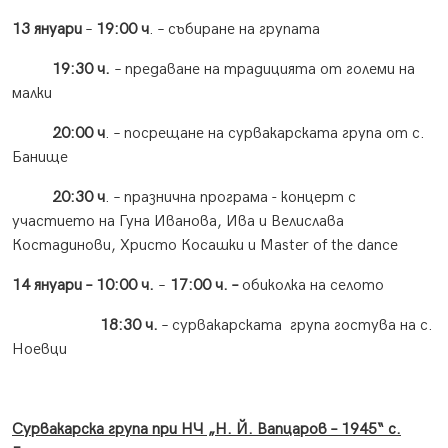
13 януари
–
19:00 ч
. – събиране на групата
19:30 ч.
– предаване на традицията от големи на
малки
20:00 ч
. – посрещане на сурвакарската група от с.
Банище
20:30 ч
. – празнична програма - концерт с
участието на Гуна Иванова, Ива и Велислава
Костадинови, Христо Косашки и Master of the dance
14 януари – 10
:
00 ч.
–
17:00 ч. –
обиколка на селото
18:30 ч.
– сурвакарската група гостува на с.
Ноевци
Сурвакарска група при
НЧ „Н.
Й. Вапцаров – 1945“ с.