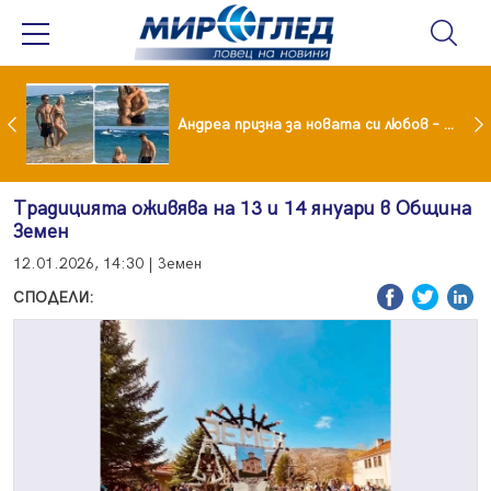
Драма вместо щастие: Звезда от "Татковци" е в болница с високорискова бременност
Андреа призна за новата си любов – руснакът Игор
Традицията оживява на 13 и 14 януари в Община
Земен
12.01.2026, 14:30 | Земен
СПОДЕЛИ: