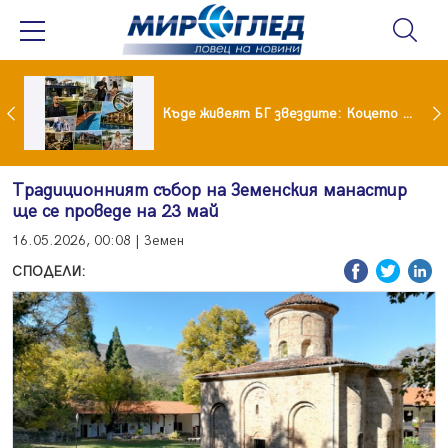
Ето го новият на Мартина от "Ергенът"
Къде живеят БГ звездите: Коцето с дворец, Лозанова с имение, Миро с дом за над 2 млн. евро
Традиционният събор на Земенския манастир
ще се проведе на 23 май
16.05.2026, 00:08 | Земен
СПОДЕЛИ: