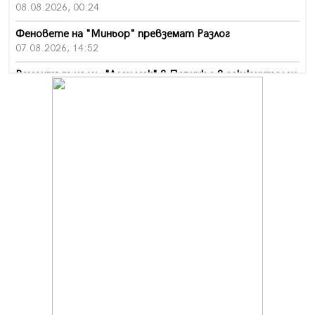
08.08.2026, 00:24
Феновете на "Миньор" превземат Разлог
07.08.2026, 14:52
Ремонтът на ул. "Ален мак" в Перник е в заключителен
етап
07.08.2026, 14:10
Фолклорен ансамбъл „Кладница“ с голямата награда от
фестивал в Полша
07.08.2026, 13:05
Частично бедствено положение в Перник заради
пропаднал път, обслужващ важен обект
07.08.2026, 12:05
Да отговорим на жегите с филм под звездите днес и
утре
07.08.2026, 10:21
Първите крачки в помощ на пенсионерите в Перник,
вече са факт