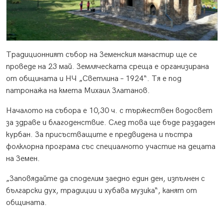
Традиционният събор на Земенския манастир ще се
проведе на 23 май. Земляческата среща е организирана
от общината и НЧ „Светлина – 1924“. Тя е под
патронажа на кмета Михаил Златанов.
Началото на събора е 10,30 ч. с тържествен водосвет
за здраве и благоденствие. След това ще бъде раздаден
курбан. За присъстващите е предвидена и пъстра
фолклорна програма със специалното участие на децата
на Земен.
„Заповядайте да споделим заедно един ден, изпълнен с
български дух, традиции и хубава музика“, канят от
общината.