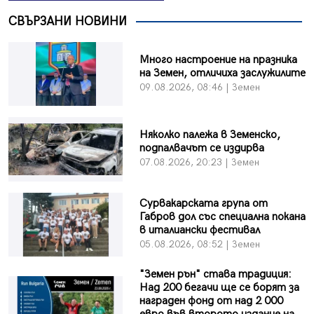
СВЪРЗАНИ НОВИНИ
Много настроение на празника
на Земен, отличиха заслужилите
09.08.2026, 08:46 | Земен
Няколко палежа в Земенско,
подпалвачът се издирва
07.08.2026, 20:23 | Земен
Сурвакарската група от
Габров дол със специална покана
в италиански фестивал
05.08.2026, 08:52 | Земен
"Земен рън" става традиция:
Над 200 бегачи ще се борят за
награден фонд от над 2 000