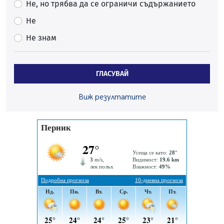
06.08.2026, 09:28
Не, но трябва да се ограничи съдържанието
Проверки за спазване правилата за пожарна
Не
безопасност по време на жътвената кампания в
Не знам
Перник
06.08.2026, 07:51
Ето какви забавления ще има през август в Перник
ГЛАСУВАЙ
06.08.2026, 00:48
Пернишки експерт за фишинг измамите:
Виж резултатите
Проверявайте съмнителните линкове в bezopasno.net
05.08.2026, 15:42
На 95 години почина Лиляна Десова
05.08.2026, 15:18