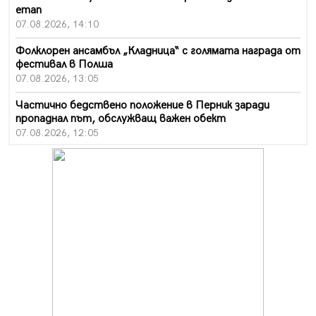
етап
07.08.2026, 14:10
Фолклорен ансамбъл „Кладница“ с голямата награда от
фестивал в Полша
07.08.2026, 13:05
Частично бедствено положение в Перник заради
пропаднал път, обслужващ важен обект
07.08.2026, 12:05
Да отговорим на жегите с филм под звездите днес и
утре
07.08.2026, 10:21
Първите крачки в помощ на пенсионерите в Перник,
вече са факт
07.08.2026, 09:18
Пак ограничават камионите по магистралите в петък
и неделя. Ето обходните маршрути
07.08.2026, 07:55