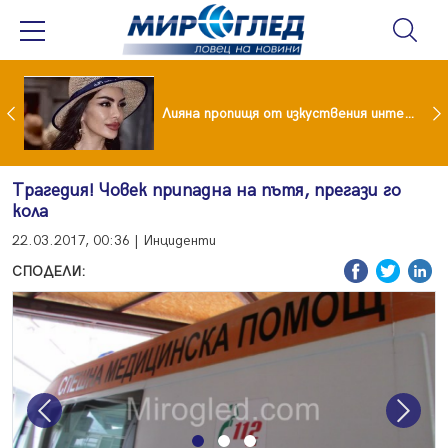
Популярен риалити герой заряза жена си заради друга
Лияна пропищя от изкуствения интелект
Трагедия! Човек припадна на пътя, прегази го
кола
22.03.2017, 00:36 | Инциденти
СПОДЕЛИ:
Previous
Next