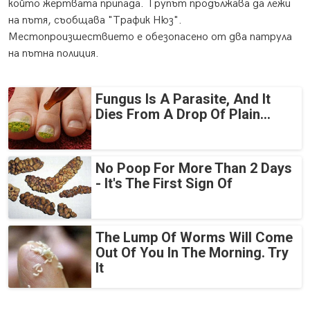
който жертвата припада. Трупът продължава да лежи
на пътя, съобщава "Трафик Нюз".
Местопроизшествието е обезопасено от два патрула
на пътна полиция.
Fungus Is A Parasite, And It
Dies From A Drop Of Plain...
No Poop For More Than 2 Days
- It's The First Sign Of
The Lump Of Worms Will Come
Out Of You In The Morning. Try
It