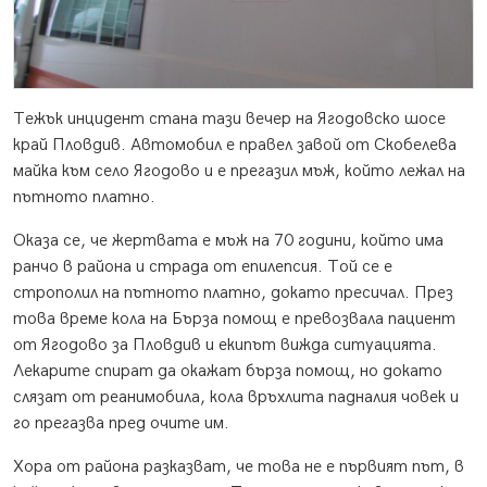
Тежък инцидент стана тази вечер на Ягодовско шосе
край Пловдив. Автомобил е правел завой от Скобелева
майка към село Ягодово и е прегазил мъж, който лежал на
пътното платно.
Оказа се, че жертвата е мъж на 70 години, който има
ранчо в района и страда от епилепсия. Той се е
строполил на пътното платно, докато пресичал. През
това време кола на Бърза помощ е превозвала пациент
от Ягодово за Пловдив и екипът вижда ситуацията.
Лекарите спират да окажат бърза помощ, но докато
слязат от реанимобила, кола връхлита падналия човек и
го прегазва пред очите им.
Хора от района разказват, че това не е първият път, в