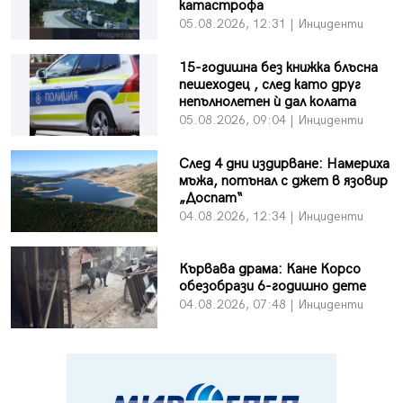
катастрофа
05.08.2026, 12:31 | Инциденти
15-годишна без книжка блъсна
пешеходец , след като друг
непълнолетен ѝ дал колата
05.08.2026, 09:04 | Инциденти
След 4 дни издирване: Намериха
мъжа, потънал с джет в язовир
„Доспат“
04.08.2026, 12:34 | Инциденти
Кървава драма: Кане Корсо
обезобрази 6-годишно дете
04.08.2026, 07:48 | Инциденти