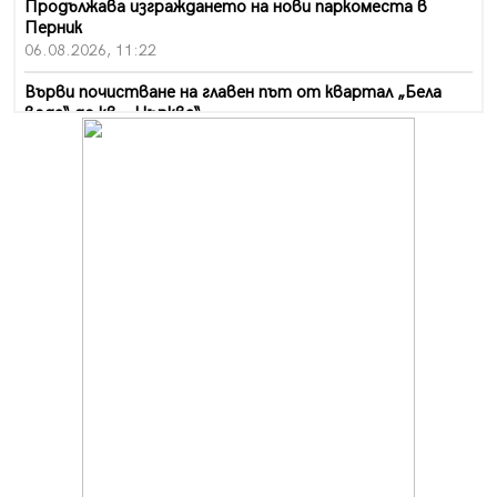
Продължава изграждането на нови паркоместа в
Перник
06.08.2026, 11:22
Върви почистване на главен път от квартал „Бела
вода“ до кв. „Църква“
06.08.2026, 10:57
Четири сигнала до пожарната в Перник за денонощие,
пожарникарите призовават към повишено внимание
06.08.2026, 09:43
Много заразен вирус върлува в Перник
06.08.2026, 09:28
Проверки за спазване правилата за пожарна
безопасност по време на жътвената кампания в
Перник
06.08.2026, 07:51
Ето какви забавления ще има през август в Перник
06.08.2026, 00:48