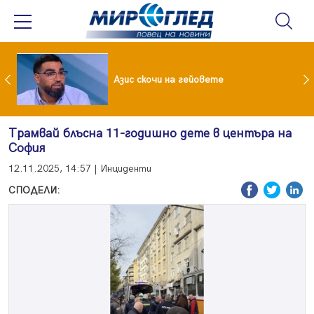
 До 90 часа месечно във фейсбук и инстаграм за непълнолетни
Азис скочи на гейовете
Трамвай блъсна 11-годишно дете в центъра на
София
12.11.2025, 14:57 | Инциденти
СПОДЕЛИ: