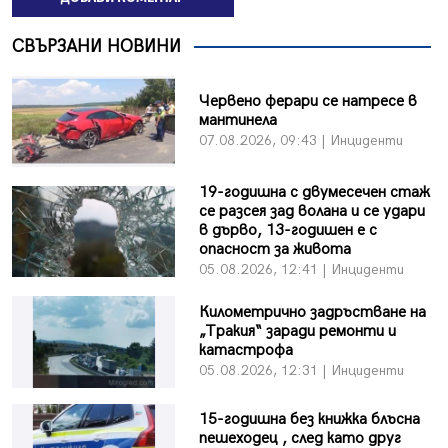
СВЪРЗАНИ НОВИНИ
Червено ферари се натресе в
мантинела
07.08.2026, 09:43 | Инциденти
19-годишна с двумесечен стаж
се разсея зад волана и се удари
в дърво, 13-годишен е с
опасност за живота
05.08.2026, 12:41 | Инциденти
Километрично задръстване на
„Тракия“ заради ремонти и
катастрофа
05.08.2026, 12:31 | Инциденти
15-годишна без книжка блъсна
пешеходец , след като друг