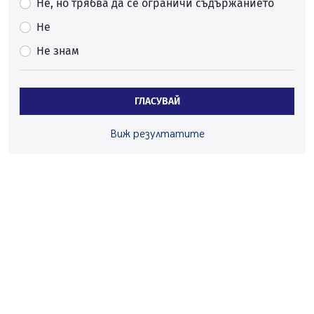
Не, но трябва да се ограничи съдържанието
Вече няма чакащи с години за присъединяване към
Не
мрежата на „ВиК“ в Перник
Не знам
05.08.2026, 11:22
След сигнали: Санкции за шумни младежи и
предупреждения заради тормоз над жена в Перник
ГЛАСУВАЙ
05.08.2026, 10:03
Непълнолетни с електрически тротинетки
Виж резултатите
санкционирани при нощна проверка в Перник
05.08.2026, 10:00
По-малко тежки катастрофи в Пернишко от
началото на годината
05.08.2026, 09:30
Здравният министър Катя Ивкова и депутата от
Перник Мартин Жлябинков обходиха здравни
заведения в Перник
05.08.2026, 09:06