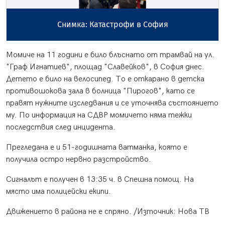
Снимка: Катастрофи в София
Момиче на 11 години е било блъснато от трамвай на ул.
"Граф Игнатиев", площад "Славейков", в София днес.
Детето е било на велосипед. То е откарано в детска
противошокова зала в болница "Пирогов", като се
правят нужните изследвания и се уточнява състоянието
му. По информация на СДВР момичето няма тежки
последствия след инцидента.
Прегледана е и 51-годишната ватманка, която е
получила остро нервно разстройство.
Сигналът е получен в 13:35 ч. в Спешна помощ. На
място има полицейски екипи.
Движението в района не е спряно. /Източник: Нова ТВ