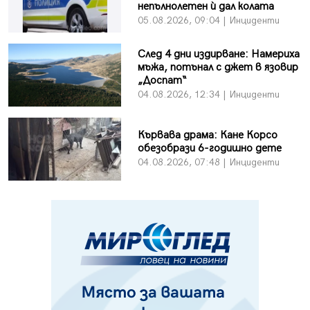
непълнолетен ѝ дал колата
05.08.2026, 09:04 | Инциденти
След 4 дни издирване: Намериха
мъжа, потънал с джет в язовир
„Доспат“
04.08.2026, 12:34 | Инциденти
Кървава драма: Кане Корсо
обезобрази 6-годишно дете
04.08.2026, 07:48 | Инциденти