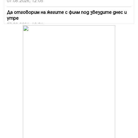
07.08.2026, 12:05
Да отговорим на жегите с филм под звездите днес и
утре
07.08.2026, 10:21
Първите крачки в помощ на пенсионерите в Перник,
вече са факт
07.08.2026, 09:18
Пак ограничават камионите по магистралите в петък
и неделя. Ето обходните маршрути
07.08.2026, 07:55
Ето какво вдъхнови Здравка Евтимова за новата ѝ
книга
07.08.2026, 00:11
Продължава изграждането на нови паркоместа в
Перник
06.08.2026, 11:22
Върви почистване на главен път от квартал „Бела
вода“ до кв. „Църква“