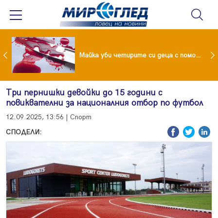
Проф.Кантарджиев: Пазете се от комарите и полово предаваните инфекции
Майка уби четирите си деца с помощта на баба им, след което се самоуби
Три пернишки девойки до 15 години с
повиквателни за националния отбор по футбол
12.09.2025, 13:56 | Спорт
СПОДЕЛИ: