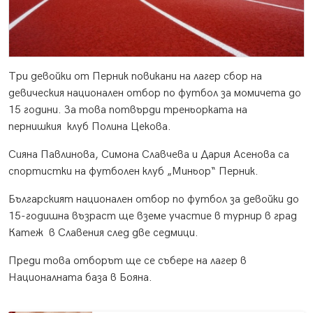
Три девойки от Перник повикани на лагер сбор на
девическия национален отбор по футбол за момичета до
15 години. За това потвърди треньорката на
пернишкия клуб Полина Цекова.
Сияна Павлинова, Симона Славчева и Дария Асенова са
спортистки на футболен клуб „Миньор“ Перник.
Българският национален отбор по футбол за девойки до
15-годишна възраст ще вземе участие в турнир в град
Катеж в Славения след две седмици.
Преди това отборът ще се събере на лагер в
Националната база в Бояна.