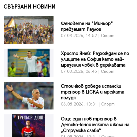
СВЪРЗАНИ НОВИНИ
Феновете на "Миньор"
превземат Разлог
07.08.2026, 14:52 | Спорт
Христо Янев: Разхождам се по
улиците на София като най-
мразения човек в държавата
07.08.2026, 08:45 | Спорт
Стоичков доведе испански
треньор в ЦСКА и мрежата
полудя
06.08.2026, 13:31 | Спорт
Още един нов треньор в
Детско-юношеската школа на
„Струмска слава“
06.08.2026, 10:51 | Спорт