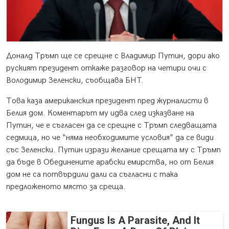
Доналд Тръмп ще се срещне с Владимир Путин, дори ако
руският президент откаже разговор на четири очи с
Володимир Зеленски, съобщава БНТ.
Това каза американския президент пред журналисти в
Белия дом. Коментарът му идва след изказване на
Путин, че е съгласен да се срещне с Тръмп следващата
седмица, но че “няма необходимите условия” да се види
със Зеленски. Путин изрази желание срещата му с Тръмп
да бъде в Обединените арабски емирства, но от Белия
дом не са потвърдили дали са съгласни с така
предложеното място за среща.
Fungus Is A Parasite, And It