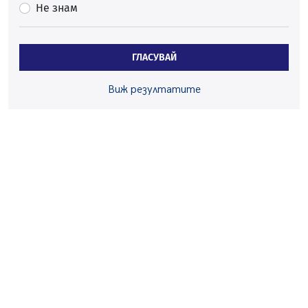
Не знам
Перник
06.08.2026, 07:51
Ето какви забавления ще има през август в Перник
ГЛАСУВАЙ
06.08.2026, 00:48
Пернишки експерт за фишинг измамите:
Виж резултатите
Проверявайте съмнителните линкове в bezopasno.net
05.08.2026, 15:42
На 95 години почина Лиляна Десова
05.08.2026, 15:18