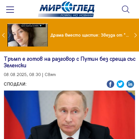
Лияна пропищя от изкуствения интелект
Драма вместо щастие: Звезда от "Татковци" е в болница с високорискова бременност
Тръмп е готов на разговор с Путин без среща със
Зеленски
08.08.2025, 08:30 | Свят
СПОДЕЛИ: