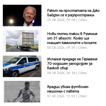
Ракът на простатата на Джо
Байдън се е разпространил
09.08.2026, 09:08 | Свят
Нови пътни такси в Румъния
от 31 август: Колко ще
плащат камионите и колите
08.08.2026, 09:59 | Свят
Испания предаде на Германия
70-годишен заподозрян за
банков обир
08.08.2026, 09:38 | Свят
Крадци убиха футболен
национал с павета
07.08.2026, 15:59 | Свят