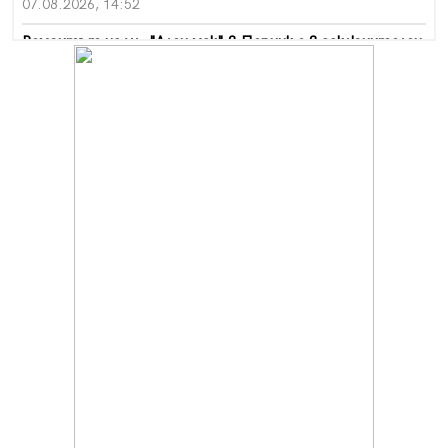
07.08.2026, 14:52
Ремонтът на ул. "Ален мак" в Перник е в заключителен
етап
07.08.2026, 14:10
Фолклорен ансамбъл „Кладница“ с голямата награда от
фестивал в Полша
07.08.2026, 13:05
Частично бедствено положение в Перник заради
пропаднал път, обслужващ важен обект
07.08.2026, 12:05
Да отговорим на жегите с филм под звездите днес и
утре
07.08.2026, 10:21
Първите крачки в помощ на пенсионерите в Перник,
вече са факт
07.08.2026, 09:18
Пак ограничават камионите по магистралите в петък
и неделя. Ето обходните маршрути