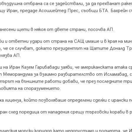
въздушна отбрана са се задействали, за да прехванат раке
ещу Иран, предаде Асошиейтед Прес, съобщи БТА. Бахрейн 
анесени щети в някоя от двете страни, посочва АП.
и и ответни удари от страна на САЩ имаше и в края на мин
а, че се случват, докато президентът на Щатите Доналд Тр
елязва АП.
на Иран Казем Гарибабади заяви, че американската атака 
т Меморандума за взаимно разбирателство от Исламабад, 
стърът на външните работи добави, че през последните тр
ловията на споразумението.
лиценза, който позволяваше определени сделки с ирански 
ран след поредица от нападения срещу търговски кораби в 
ическия морски коридор като недопустимо и подчерта, че 