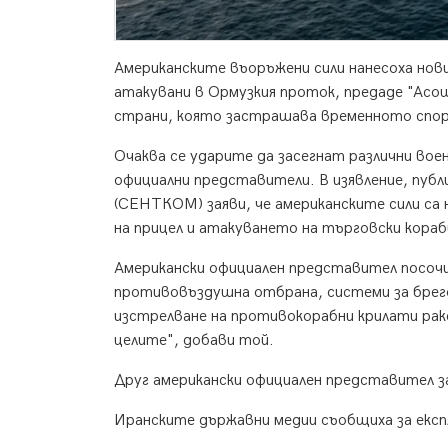
Американските въоръжени сили нанесоха нови
атакувани в Ормузкия проток, предаде "Асо
страни, която застрашава временното спора
Очаква се ударите да засегнат различни вое
официални представители. В изявление, пуб
(СЕНТКОМ) заяви, че американските сили са 
на прицел и атакуването на търговски кораб
Американски официален представител посочи,
противовъздушна отбрана, системи за брего
изстрелване на противокорабни крилати рак
целите", добави той.
Друг американски официален представител з
Иранските държавни медии съобщиха за експл