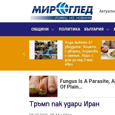
Актуалн
ОБЩИНИ
ПОЛИТИКА
БЪЛГАРИЯ
Къде живеят БГ
 го новият на
звездите: Коцето
тина от
с дворец, Лозанова
генът"
с имение, Миро с
дом за над 2 млн.
евро
Fungus Is A Parasite, 
Of Plain...
Тръмп пак удари Иран