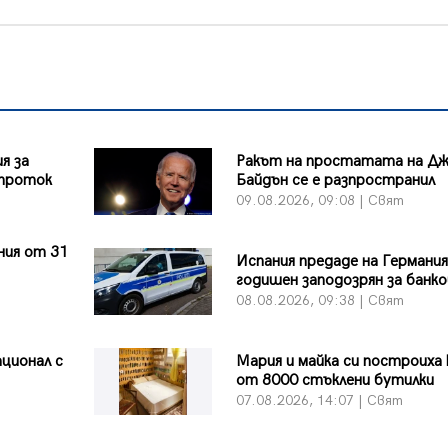
я за
Ракът на простатата на Д
 проток
Байдън се е разпространил
09.08.2026, 09:08 | Свят
ния от 31
Испания предаде на Германия
т
годишен заподозрян за банко
08.08.2026, 09:38 | Свят
ционал с
Мария и майка си построиха
от 8000 стъклени бутилки
07.08.2026, 14:07 | Свят