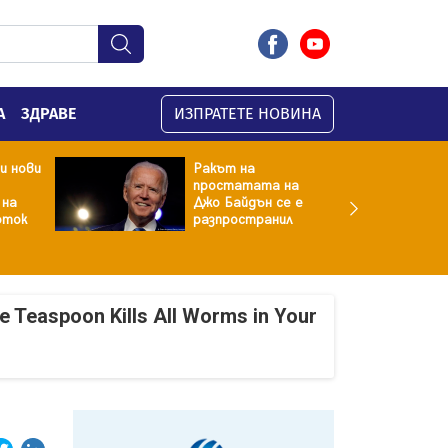
А
ЗДРАВЕ
ИЗПРАТЕТЕ НОВИНА
и нови
Ракът на
простатата на
 на
Джо Байдън се е
оток
разпространил
e Teaspoon Kills All Worms in Your