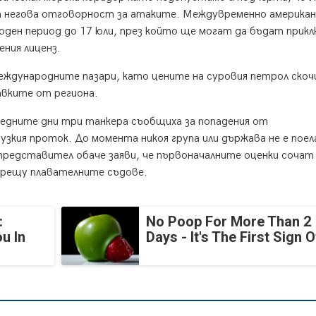
на негова отговорност за атаките. Междувременно америка
ден период до 17 юли, през който ще могат да бъдат прикл
ния лиценз.
еждународните пазари, като цените на суровия петрол скоч
авките от региона.
ледните дни три танкера съобщиха за попадения от
зкия проток. До момента никоя група или държава не е поел
редставител обаче заяви, че първоначалните оценки сочат
срещу плавателните съдове.
:
No Poop For More Than 2
u In
Days - It's The First Sign O