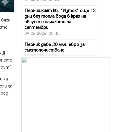
Пернишкият кв. "Изток" още 12
дни без топла вода в края на
 бяха
август и началото на
вете
септември
09.08.2026, 00:45
Перник дава 20 млн. евро за
сметопочистване
САЩ
08.08.2026, 00:24
мането
Феновете на "Миньор"
шрут“.
превземат Разлог
07.08.2026, 14:52
и за
дки за
Ремонтът на ул. "Ален мак" в
сред
Перник е в заключителен етап
07.08.2026, 14:10
Фолклорен ансамбъл „Кладница“
с голямата награда от
фестивал в Полша
07.08.2026, 13:05