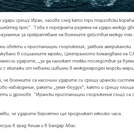
 удари срещу Иран, часове след като три търговски кораба
шиейтед прес". Това е поредната размяна на удари между д
зумение за прекратяване на военните действия между тях.
нни обекти и пристанищни съоръжения, заявиха американски
ликувано в социалните мрежи, Централното командване на 
нанесли ударите, „за да наложат тежки последствия за взе
и с екипажи от невинни цивилни в международен морски мар
 че военните са насочили ударите си срещу ирански систем
во наблюдение, ракети „земя-въздух“, както и срещу площа
ети и дронове. "Ирански пристанищни съоръжения също са 
аяви, че ударите вероятно ще продължат няколко часа.
озии в град Кешм и в Бандар Абас.