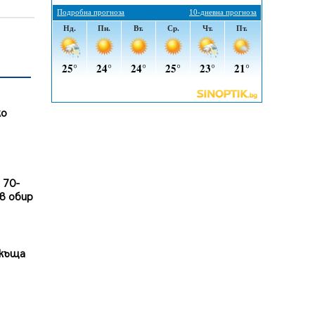
06.08.2026, 07:51
Ето какви забавления ще има
през август в Перник
06.08.2026, 00:48
Пернишки експерт за фишинг
измамите: Проверявайте
жо
съмнителните линкове в
bezopasno.net
05.08.2026, 15:42
На 95 години почина Лиляна
 70-
Десова
в обир
05.08.2026, 15:18
 къща