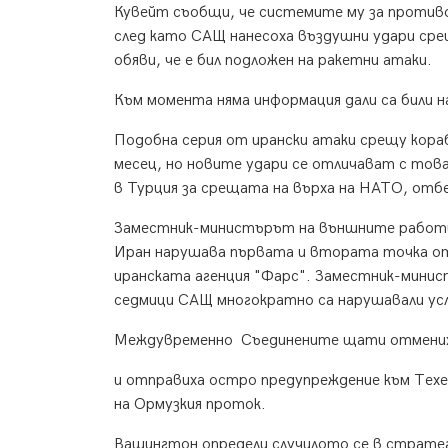
Кувейт съобщи, че системите му за противо
след като САЩ нанесоха въздушни удари ср
обяви, че е бил подложен на ракетни атаки.
Към момента няма информация дали са били н
Подобна серия от ирански атаки срещу кораб
месец, но новите удари се отличават с тов
в Турция за срещата на върха на НАТО, отб
Заместник-министърът на външните работи 
Иран нарушава първата и втората точка о
иранската агенция "Фарс". Заместник-мини
седмици САЩ многократно са нарушавали ус
Междувременно Съединените щати отмениха 
и отправиха остро предупреждение към Техе
на Ормузкия проток.
Вашингтон определи случилото се в стратег