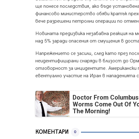
ще понесе последствия, ако бъде установе
финансово министерство обяви кратък прехо
вече разрешени петролни операции по отмене
Новината предизвика незабавна реакция на м
над 5% заради опасения от смущения в дост
Напрежението се засили, след като през пос
неидентифицирани снаряди в близост до Орму
отговорност за инцидентите. Американски п
евентуално участие на Иран в нападенията 
Doctor From Columbus
Worms Come Out Of Yo
The Morning!
КОМЕНТАРИ
0