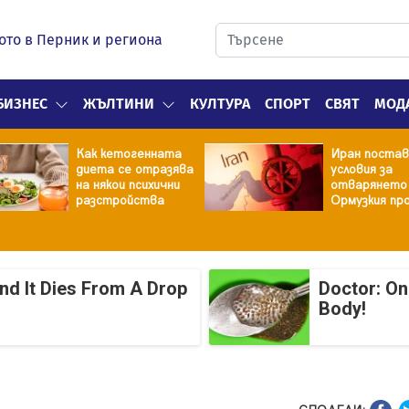
ото в Перник и региона
БИЗНЕС
ЖЪЛТИНИ
КУЛТУРА
СПОРТ
СВЯТ
МОД
Как кетогенната
Иран постав
диета се отразява
условия за
на някои психични
отварянето
разстройства
Ормузкия пр
And It Dies From A Drop
Doctor: On
Body!