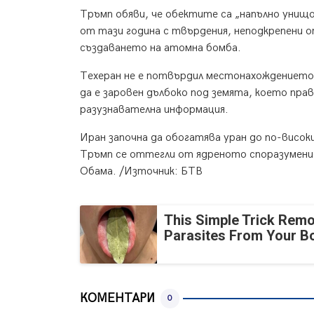
Тръмп обяви, че обектите са „напълно унищо
от тази година с твърдения, неподкрепени о
създаването на атомна бомба.
Техеран не е потвърдил местонахождението 
да е заровен дълбоко под земята, което пра
разузнавателна информация.
Иран започна да обогатява уран до по-високи
Тръмп се оттегли от ядреното споразумение
Обама. /Източник: БТВ
This Simple Trick Remo
Parasites From Your B
КОМЕНТАРИ
0