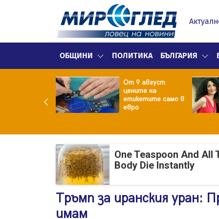
Актуалн
ОБЩИНИ
ПОЛИТИКА
БЪЛГАРИЯ
ект за
От 9 август
раждане на 13-
цените на
жна
етикетите само в
гаджамия"
евро
гневи жителите
Лондон
One Teaspoon And All 
Body Die Instantly
Тръмп за иранския уран: П
имам