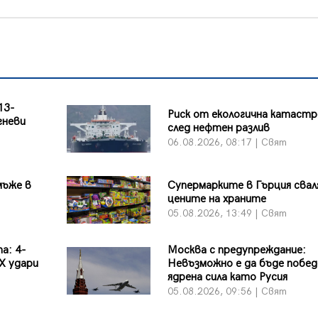
13-
Риск от екологична катаст
гневи
след нефтен разлив
06.08.2026, 08:17 | Свят
мъже в
Супермарките в Гърция сва
цените на храните
05.08.2026, 13:49 | Свят
а: 4-
Москва с предупреждание:
X удари
Невъзможно е да бъде побед
ядрена сила като Русия
05.08.2026, 09:56 | Свят