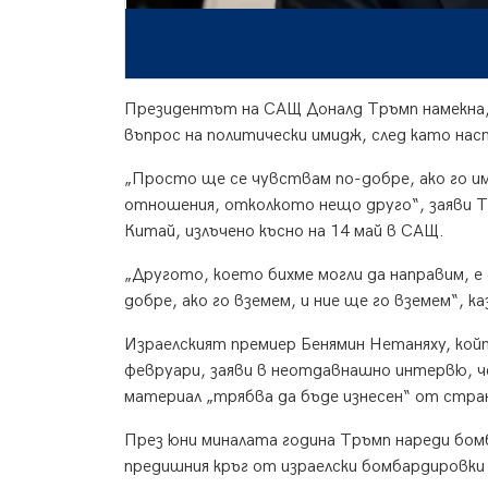
Президентът на САЩ Доналд Тръмп намекна, 
въпрос на политически имидж, след като нас
„Просто ще се чувствам по-добре, ако го им
отношения, отколкото нещо друго“, заяви 
Китай, излъчено късно на 14 май в САЩ.
„Другото, което бихме могли да направим, е
добре, ако го вземем, и ние ще го вземем“,
Израелският премиер Бенямин Нетаняху, койт
февруари, заяви в неотдавнашно интервю, ч
материал „трябва да бъде изнесен“ от стра
През юни миналата година Тръмп нареди бомб
предишния кръг от израелски бомбардировки