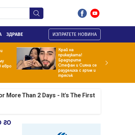
А
ЗДРАВЕ
ИЗПРАТЕТЕ НОВИНА
Край на
ри
приказката!
Брадърите
му
Стефан и Сияна се
0 евро
разделиха с гръм и
трясък
r More Than 2 Days - It's The First
 го