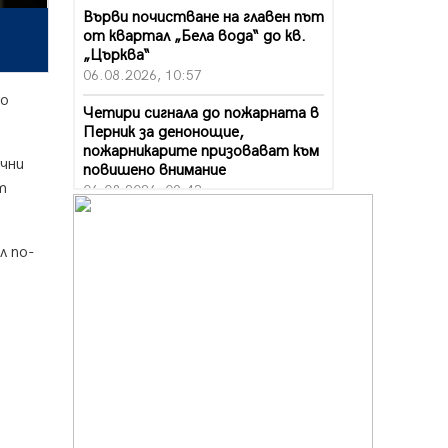
Върви почистване на главен път
от квартал „Бела вода“ до кв.
„Църква“
06.08.2026, 10:57
ко
Четири сигнала до пожарната в
Перник за денонощие,
пожарникарите призовават към
ични
повишено внимание
т
06.08.2026, 09:43
Много заразен вирус върлува в
Перник
л по-
06.08.2026, 09:28
Проверки за спазване правилата
за пожарна безопасност по
време на жътвената кампания в
Перник
06.08.2026, 07:51
Ето какви забавления ще има
през август в Перник