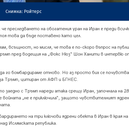
Снимка: Ройтерс
че преследването на обогатения уран на Иран е преди всич
тоя това да бъде поставено като цел.
ам, всъщност, но мисля, че това е по-скоро въпрос на публ
Тръмп пред водещия на „Фокс Нюз“ Шон Ханити в интервю о
 да го бомбардираме отново. Но аз просто бих се почувства
 каза Тръмп, цитиран от АФП и БГНЕС.
о заедно с Тръмп нареди атака срещу Иран, започнала на 28
е войната „не е приключила“, защото чувствителният ядрен
ната.
ардирането на три ключови ядрени обекта в Иран в края на
 над Ислямската република.