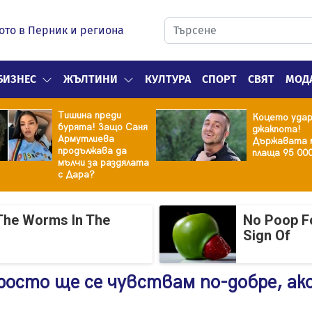
ото в Перник и региона
БИЗНЕС
ЖЪЛТИНИ
КУЛТУРА
СПОРТ
СВЯТ
МОД
Тишина преди
Коцето уда
бурята! Защо Саня
джакпота!
Армутлиева
Държавата 
продължава да
плаща 95 00
мълчи за раздялата
с Дара?
The Worms In The
No Poop Fo
Sign Of
росто ще се чувствам по-добре, ако