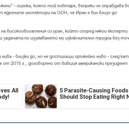
жени“ – оценка, която той повтаря, въпреки че оправдава 
т ядрените инспектори на ООН, че Иран е бил близо до
на високообогатения си уран, който според някои експерти
ви задачата по изземването му изключително трудна без то
 нива – близки до, но не достигащи оръжейно ниво – след ка
 от 2015 г., договорено от бившия американски президент
ves All
5 Parasite-Causing Foods
ody!
Should Stop Eating Right