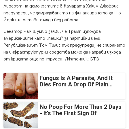
Лидерът на демократите в Камарата Хаким Джефрис
предупреди, че замразяването на финансирането за Ню
Йорк ще остави хиляди без работа.
Сенатор Чък Шумър заяви, че Тръмп използва
американците като „пешки“ за партийни цели.
Републиканецът Том Тилис пък предупреди, че спирането
на инфраструктурни средства може да направи изхода
от кризата още по-труден. /Източник: БТВ
Fungus Is A Parasite, And It
Dies From A Drop Of Plain...
No Poop For More Than 2 Days
- It's The First Sign Of