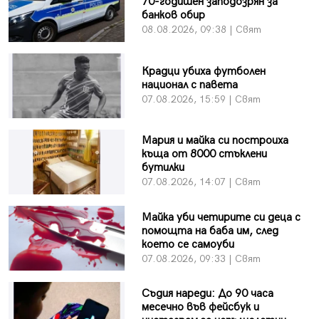
70-годишен заподозрян за
банков обир
08.08.2026, 09:38 | Свят
Крадци убиха футболен
национал с павета
07.08.2026, 15:59 | Свят
Мария и майка си построиха
къща от 8000 стъклени
бутилки
07.08.2026, 14:07 | Свят
Майка уби четирите си деца с
помощта на баба им, след
което се самоуби
07.08.2026, 09:33 | Свят
Съдия нареди: До 90 часа
месечно във фейсбук и