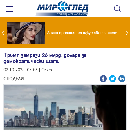
Популярен риалити герой заряза жена си заради друга
Лияна пропищя от изкуствения интелект
Тръмп замрази 26 млрд. долара за
демократически щати
02.10.2025, 07:58 | Свят
СПОДЕЛИ: