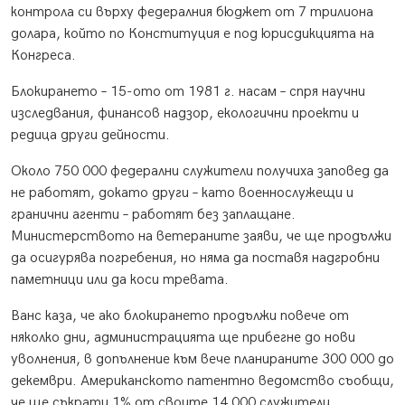
контрола си върху федералния бюджет от 7 трилиона
долара, който по Конституция е под юрисдикцията на
Конгреса.
Блокирането – 15-ото от 1981 г. насам – спря научни
изследвания, финансов надзор, екологични проекти и
редица други дейности.
Около 750 000 федерални служители получиха заповед да
не работят, докато други – като военнослужещи и
гранични агенти – работят без заплащане.
Министерството на ветераните заяви, че ще продължи
да осигурява погребения, но няма да поставя надгробни
паметници или да коси тревата.
Ванс каза, че ако блокирането продължи повече от
няколко дни, администрацията ще прибегне до нови
уволнения, в допълнение към вече планираните 300 000 до
декември. Американското патентно ведомство съобщи,
че ще съкрати 1% от своите 14 000 служители.