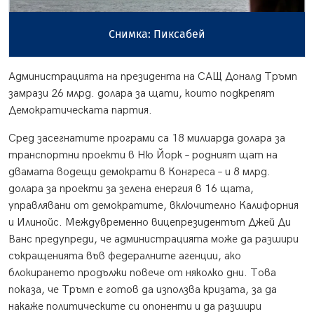
Снимка: Пиксабей
Администрацията на президента на САЩ Доналд Тръмп
замрази 26 млрд. долара за щати, които подкрепят
Демократическата партия.
Сред засегнатите програми са 18 милиарда долара за
транспортни проекти в Ню Йорк – родният щат на
двамата водещи демократи в Конгреса – и 8 млрд.
долара за проекти за зелена енергия в 16 щата,
управлявани от демократите, включително Калифорния
и Илинойс. Междувременно вицепрезидентът Джей Ди
Ванс предупреди, че администрацията може да разшири
съкращенията във федералните агенции, ако
блокирането продължи повече от няколко дни. Това
показа, че Тръмп е готов да използва кризата, за да
накаже политическите си опоненти и да разшири