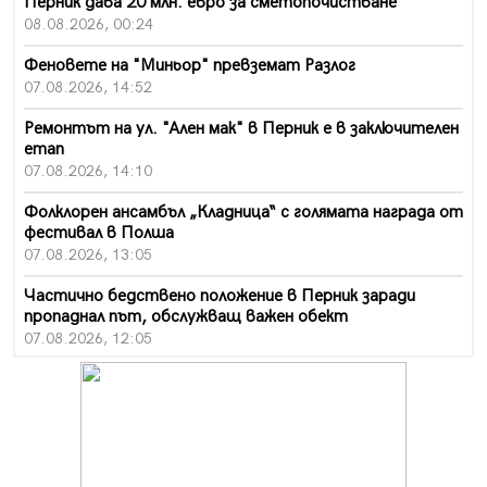
Перник дава 20 млн. евро за сметопочистване
08.08.2026, 00:24
Феновете на "Миньор" превземат Разлог
07.08.2026, 14:52
Ремонтът на ул. "Ален мак" в Перник е в заключителен
етап
07.08.2026, 14:10
Фолклорен ансамбъл „Кладница“ с голямата награда от
фестивал в Полша
07.08.2026, 13:05
Частично бедствено положение в Перник заради
пропаднал път, обслужващ важен обект
07.08.2026, 12:05
Да отговорим на жегите с филм под звездите днес и
утре
07.08.2026, 10:21
Първите крачки в помощ на пенсионерите в Перник,
вече са факт