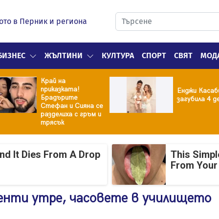
ото в Перник и региона
БИЗНЕС
ЖЪЛТИНИ
КУЛТУРА
СПОРТ
СВЯТ
МОД
Край на
приказката!
Енджи Касаб
Брадърите
загубила 4 д
Стефан и Сияна се
разделиха с гръм и
трясък
And It Dies From A Drop
This Simpl
From Your
енти утре, часовете в училището