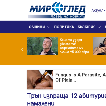
Актуалн
ОБЩИНИ
ПОЛИТИКА
БЪЛГАРИЯ
ина преди
Коцето удари
ята! Защо Саня
джакпота!
утлиева
Държавата му
дължава да
плаща 95 000 евро
чи за раздялата
ара?
Fungus Is A Parasite, 
Of Plain...
Трън изпраща 12 абитури
намалени