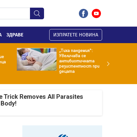
А
ЗДРАВЕ
ИЗПРАТЕТЕ НОВИНА
„Тиха пандемия“:
Увеличава се
ие
антибиотичната
еца
резистентност при
децата
e Trick Removes All Parasites
 Body!