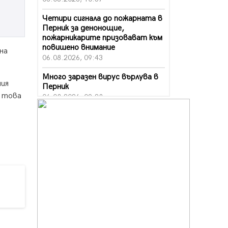
Четири сигнала до пожарната в
Перник за денонощие,
пожарникарите призовават към
повишено внимание
на
06.08.2026, 09:43
Много заразен вирус върлува в
ния
Перник
д това
06.08.2026, 09:28
Проверки за спазване правилата
за пожарна безопасност по
време на жътвената кампания в
Перник
06.08.2026, 07:51
Ето какви забавления ще има
през август в Перник
06.08.2026, 00:48
Пернишки експерт за фишинг
измамите: Проверявайте