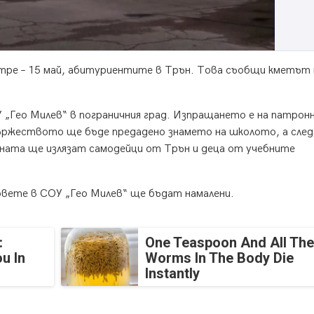
тре – 15 май, абитуриентите в Трън. Това съобщи кметът 
„Гео Милев“ в пограничния град. Изпращането е на патрон
 Тържеството ще бъде предадено знамето на школото, а сле
ената ще излязат самодейци от Трън и деца от учебните
вете в СОУ „Гео Милев“ ще бъдат намалени.
:
One Teaspoon And All The
u In
Worms In The Body Die
Instantly