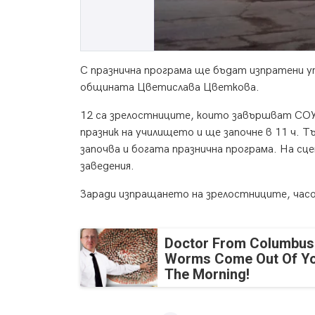
С празнична програма ще бъдат изпратени у
общината Цветислава Цветкова.
12 са зрелостниците, които завършват СОУ 
празник на училището и ще започне в 11 ч.
започва и богата празнична програма. На сц
заведения.
Заради изпращането на зрелостниците, часо
Doctor From Columbus
Worms Come Out Of Yo
The Morning!