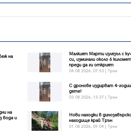
Малкият Марти излязъл с к
беж на
си, изминали около 6 киломе
преди да ги открият
04.08.2026, 07:53 | Трън
С дронове издирват 4-годи
дете!
03.08.2026, 13:37 | Трън
дни на
Нови находки в динозавърс
з вода и
находище край Трън
01.08.2026, 09:04 | Трън