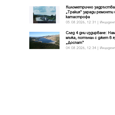
Километрично задръства
„Тракия“ заради ремонти 
катастрофа
05.08.2026, 12:31 | Инциден
След 4 дни издирване: На
мъжа, потънал с джет в 
„Доспат“
04.08.2026, 12:34 | Инциден