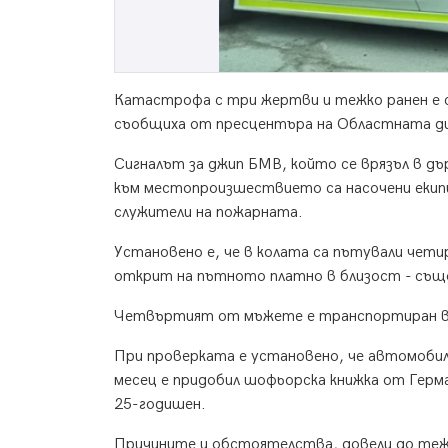
Катастрофа с три жертви и тежко ранен е с
съобщиха от пресцентъра на Областната ди
Сигналът за джип БМВ, който се врязъл в дърв
към местопроизшествието са насочени екипи
служители на пожарната.
Установено е, че в колата са пътували чети
открит на пътното платно в близост - също
Четвъртият от мъжете е транспортиран в 
При проверката е установено, че автомобил
месец е придобил шофьорска книжка от Герма
25-годишен.
Причините и обстоятелства, довели до теж