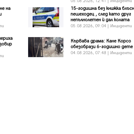
05.08.2026, 12:41 | Инциденти
не на
15-годишна без книжка блъс
и
пешеходец , след като друг
непълнолетен ѝ дал колата
ти
05.08.2026, 09:04 | Инциденти
мериха
Кървава драма: Кане Корсо
язовир
обезобрази 6-годишно дете
04.08.2026, 07:48 | Инциденти
ти