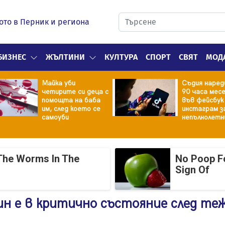
ото в Перник и региона
БИЗНЕС
ЖЪЛТИНИ
КУЛТУРА
СПОРТ
СВЯТ
МОД
Майка уби
Съдия наред
четирите си деца с
90 часа мес
помощта на баба
във фейсбук
им, след което се
инстаграм з
самоуби
непълнолетн
The Worms In The
No Poop Fo
Sign Of
ин е в критично състояние след те