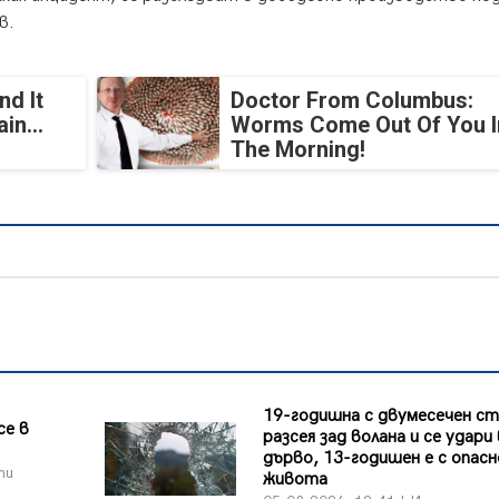
в.
nd It
Doctor From Columbus:
in...
Worms Come Out Of You I
The Morning!
19-годишна с двумесечен ст
се в
разсея зад волана и се удари 
дърво, 13-годишен е с опасн
ти
живота