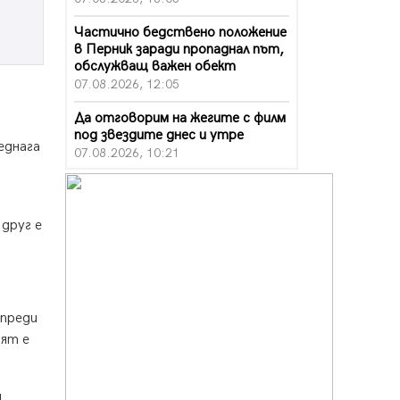
Частично бедствено положение
в Перник заради пропаднал път,
обслужващ важен обект
07.08.2026, 12:05
Да отговорим на жегите с филм
под звездите днес и утре
еднага
07.08.2026, 10:21
Първите крачки в помощ на
пенсионерите в Перник, вече са
факт
 друг е
07.08.2026, 09:18
Пак ограничават камионите по
магистралите в петък и неделя.
Ето обходните маршрути
 преди
07.08.2026, 07:55
ият е
Ето какво вдъхнови Здравка
Евтимова за новата ѝ книга
07.08.2026, 00:11
д