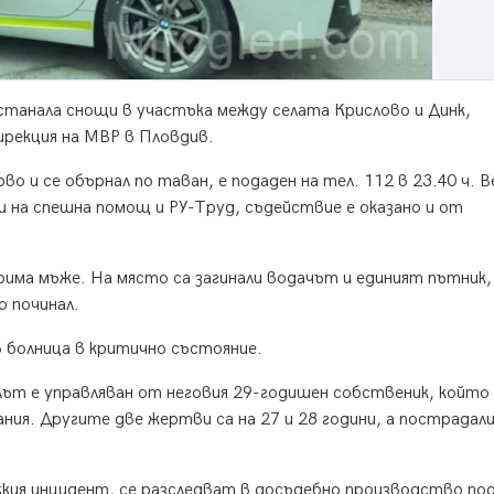
танала снощи в участъка между селата Крислово и Динк,
рекция на МВР в Пловдив.
о и се обърнал по таван, е подаден на тел. 112 в 23.40 ч. В
 на спешна помощ и РУ-Труд, съдействие е оказано и от
рима мъже. На място са загинали водачът и единият пътник,
 починал.
болница в критично състояние.
ът е управляван от неговия 29-годишен собственик, който
ния. Другите две жертви са на 27 и 28 години, а пострадал
кия инцидент, се разследват в досъдебно производство по