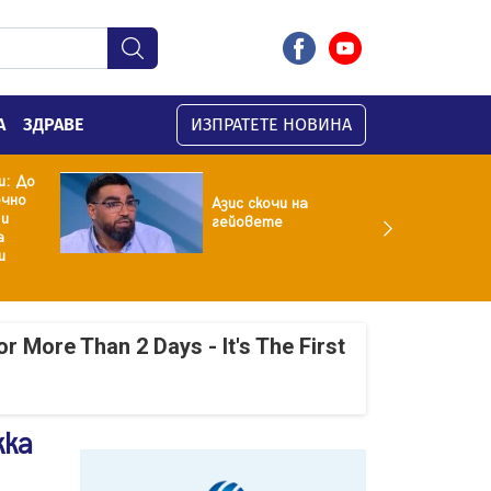
А
ЗДРАВЕ
ИЗПРАТЕТЕ НОВИНА
и: До
ечно
Азис скочи на
 и
гейовете
а
и
r More Than 2 Days - It's The First
жка