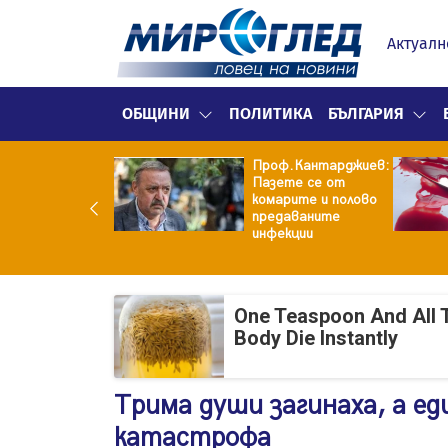
Актуалн
ОБЩИНИ
ПОЛИТИКА
БЪЛГАРИЯ
рия изригна
Проф.Кантарджиев:
щу бившия си
Пазете се от
: Беше със 120-
комарите и полово
ограмова жена!
предаваните
аше бърза
инфекции
алба...
One Teaspoon And All 
Body Die Instantly
Трима души загинаха, а ед
катастрофа