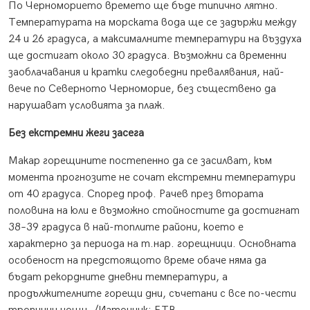
По Черноморието времето ще бъде типично лятно.
Температурата на морската вода ще се задържи между
24 и 26 градуса, а максималните температури на въздуха
ще достигат около 30 градуса. Възможни са временни
заоблачавания и кратки следобедни превалявания, най-
вече по Северното Черноморие, без съществено да
нарушават условията за плаж.
Без екстремни жеги засега
Макар горещините постепенно да се засилват, към
момента прогнозите не сочат екстремни температури
от 40 градуса. Според проф. Рачев през втората
половина на юли е възможно стойностите да достигнат
38–39 градуса в най-топлите райони, което е
характерно за периода на т.нар. горещници. Основната
особеност на предстоящото време обаче няма да
бъдат рекордните дневни температури, а
продължителните горещи дни, съчетани с все по-чести