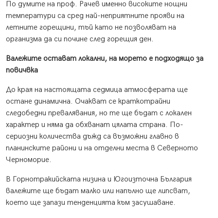
По думите на проф. Рачев именно високите нощни
температури са сред най-неприятните прояви на
летните горещини, тъй като не позволяват на
организма да си почине след горещия ден.
Валежите остават локални, на морето е подходящо за
повичвка
До края на настоящата седмица атмосферата ще
остане динамична. Очакват се краткотрайни
следобедни превалявания, но те ще бъдат с локален
характер и няма да обхванат цялата страна. По-
сериозни количества дъжд са възможни главно в
планинските райони и на отделни места в Северното
Черноморие.
В Горнотракийската низина и Югоизточна България
валежите ще бъдат малко или напълно ще липсват,
което ще запази тенденцията към засушаване.