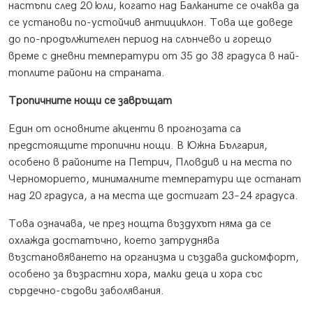
настъпи след 20 юли, когато над Балканите се очаква да
се установи по-устойчив антициклон. Това ще доведе
до по-продължителен период на слънчево и горещо
време с дневни температури от 35 до 38 градуса в най-
топлите райони на страната.
Тропичните нощи се завръщат
Един от основните акценти в прогнозата са
предстоящите тропични нощи. В Южна България,
особено в районите на Петрич, Пловдив и на места по
Черноморието, минималните температури ще останат
над 20 градуса, а на места ще достигат 23–24 градуса.
Това означава, че през нощта въздухът няма да се
охлажда достатъчно, което затруднява
възстановяването на организма и създава дискомфорт,
особено за възрастни хора, малки деца и хора със
сърдечно-съдови заболявания.