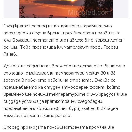
След кратък период на по-приятно и сравнително
прохладно за сезона време, през втората половина на
юли България постепенно ще навлезе в по-горещ летен
режим. Това прогнозира климатологът проф. Георги
Рачев.
До края на седмицата времето ще остане сравнително
спокойно, с максимални температури между 30 и 33
градуса в повечето райони на страната. Очаква се
преминаването на студен атмосферен фронт, който
временно ще понижи температурите с 3–5 градуса и ще
създаде условия за краткотрайни следобедни
превалявания и гръмотевични бури, главно в Западна
България и планинските райони.
Според прогнозата по-съществената промяна ще