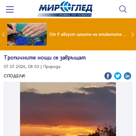
 за изграждане на 13-етажна "мегаджамия" разгневи жителите на Лондон
От 9 август цените на етикетите само в евро
Тропичните нощи се завръщат
07.07.2026, 08:53 | Природа
СПОДЕЛИ: