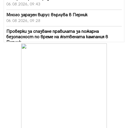
06.08.2026, 09:43
Много заразен вирус върлува в Перник
06.08.2026, 09:28
Проверки за спазване правилата за пожарна
безопасност по време на жътвената кампания в
Перник
06.08.2026, 07:51
Ето какви забавления ще има през август в Перник
06.08.2026, 00:48
Пернишки експерт за фишинг измамите:
Проверявайте съмнителните линкове в bezopasno.net
05.08.2026, 15:42
На 95 години почина Лиляна Десова
05.08.2026, 15:18
Радев: Работи се активно за запазването на
средствата по Плана за справедлив преход за
въглищните райони