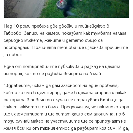
Над 10 роми пребиха две двойки и тийнейджър в
Габрово. Записи на камери показват как тумбата налага
сериозно мъжете, жените и детето също са
пострадали. Полицията тепърва ще изяснява причините
за побоя.
Една от потърпевшите публикува и разказ на цялата
история, която се развива вечерта на 6 май.
"Здравейте, искам да дам гласност на един проблем,
който го има в целия град, даже в цялата страна и някак
си хората в повечето случаи се страхуват въобще да
кажат каквото и да било. Предполагам, че пак много хора
ще изкоментират и ще питат защо съм анонимна, но в
този случай макар че участниците ще се припознаят не
желая всички от тяхния етнос да разбират коя съм. И да,