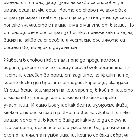
именно от страх, защо знам на какво са способни, а
имаме деца, малки деца. Които до скоро пускахме без
страх да играят навън, дори да ходят на училище сами,
понеже училището е на има няма 5 минути от вкъщи. Но
от снощи ще е със страх за всичко, понеже както казах,
видях на какво са способни и усетихме със цялото си
същество, по един и друг начин.
Живеем в спокоен квартал, поне до преди половин
година, докато точно срещу нашия блок общината не
настани семейство роми, от гадните, конфликтните,
които всеки ден вдигат патардии, караници, скандали.
Снощи беше кошмарът на кошмарите, в който нашето
семейство и съседското семейство бяхме преки
участници. И само Бог знае как всички излязохме живи,
мъжете ни със много травми, но все пак живи. Понеже
имаше моменти, в които виждах как може да се случи
най-лошото, целенасочено и умишлено без да им мигне
окото на цялата тумба цигани, които се бяха събрали.