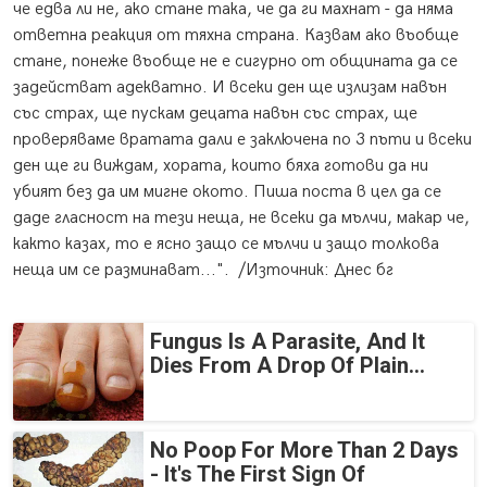
че едва ли не, ако стане така, че да ги махнат - да няма
ответна реакция от тяхна страна. Казвам ако въобще
стане, понеже въобще не е сигурно от общината да се
задействат адекватно. И всеки ден ще излизам навън
със страх, ще пускам децата навън със страх, ще
проверяваме вратата дали е заключена по 3 пъти и всеки
ден ще ги виждам, хората, които бяха готови да ни
убият без да им мигне окото. Пиша поста в цел да се
даде гласност на тези неща, не всеки да мълчи, макар че,
както казах, то е ясно защо се мълчи и защо толкова
неща им се разминават...". /Източник: Днес бг
Fungus Is A Parasite, And It
Dies From A Drop Of Plain...
No Poop For More Than 2 Days
- It's The First Sign Of