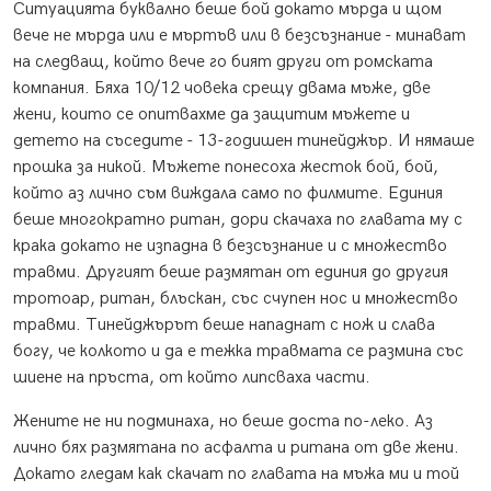
Ситуацията буквално беше бой докато мърда и щом
вече не мърда или е мъртъв или в безсъзнание - минават
на следващ, който вече го бият други от ромската
компания. Бяха 10/12 човека срещу двама мъже, две
жени, които се опитвахме да защитим мъжете и
детето на съседите - 13-годишен тинейджър. И нямаше
прошка за никой. Мъжете понесоха жесток бой, бой,
който аз лично съм виждала само по филмите. Единия
беше многократно ритан, дори скачаха по главата му с
крака докато не изпадна в безсъзнание и с множество
травми. Другият беше размятан от единия до другия
тротоар, ритан, блъскан, със счупен нос и множество
травми. Тинейджърът беше нападнат с нож и слава
богу, че колкото и да е тежка травмата се размина със
шиене на пръста, от който липсваха части.
Жените не ни подминаха, но беше доста по-леко. Аз
лично бях размятана по асфалта и ритана от две жени.
Докато гледам как скачат по главата на мъжа ми и той