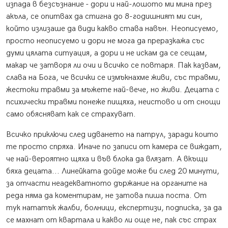
изпада в безсъзнание - дори и най-лошото ми мина през
акъла, се опитвах да стигна до 8-годишният ми син,
който излизаше да види какво става навън. Неописуемо,
просто неописуемо и дори не мога да преразкажа със
думи цялата ситуация, а дори и не искам да се сещам,
макар че затворя ли очи и всичко се повтаря. Пак казвам,
слава на Бога, че всички се измъкнахме живи, със травми,
жестоки травми за мъжете най-вече, но живи. Децата с
психически травми понеже пищяха, неистово и от снощи
само обясняват как се страхуват.
Всичко приключи след идването на патрул, заради които
те просто спряха. Иначе по записи от камера се виждат,
че най-вероятно щяха и във блока да влязат. А вкъщи
бяха децата... Линейката дойде може би след 20 минути,
за отчасти неадекватното държание на органите на
реда няма да коментирам, не затова пиша поста. От
тук нататък жалби, болници, експертизи, подписка, за да
се махнат от квартала и какво ли още не, пак със страх