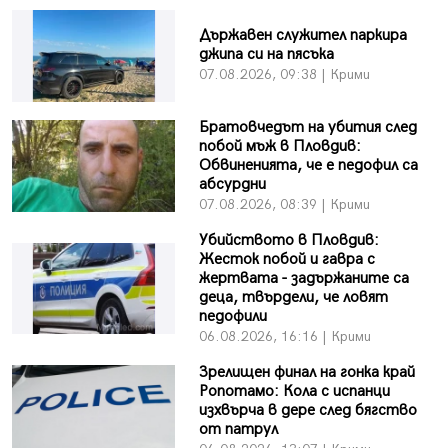
Държавен служител паркира
джипа си на пясъка
07.08.2026, 09:38 | Крими
Братовчедът на убития след
побой мъж в Пловдив:
Обвиненията, че е педофил са
абсурдни
07.08.2026, 08:39 | Крими
Убийството в Пловдив:
Жесток побой и гавра с
жертвата - задържаните са
деца, твърдели, че ловят
педофили
06.08.2026, 16:16 | Крими
Зрелищен финал на гонка край
Ропотамо: Кола с испанци
изхвърча в дере след бягство
от патрул