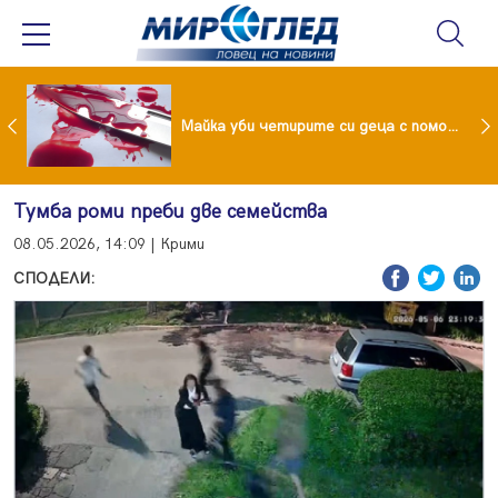
Проф.Кантарджиев: Пазете се от комарите и полово предаваните инфекции
Майка уби четирите си деца с помощта на баба им, след което се самоуби
Тумба роми преби две семейства
08.05.2026, 14:09 | Крими
СПОДЕЛИ: