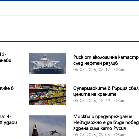
13-
Риск от екологична катаст
гневи
след нефтен разлив
06.08.2026, 08:17 | Свят
мъже в
Супермарките в Гърция сва
цените на храните
05.08.2026, 13:49 | Свят
а: 4-
Москва с предупреждание:
X удари
Невъзможно е да бъде побед
ядрена сила като Русия
05.08.2026, 09:56 | Свят