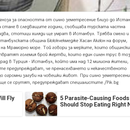
гноза за опасността от силно земетресение близо до Истан
да стане в следващите години, съобщава турската частна
два, стотици хиляди ще умрат в Истанбул. Трябва смело и
станбулската община Бююкчекмедже Хасан Акгюн на форум,
 на Мраморно море. Той говори за мерките, които общинск
твратят големия брой жертви, които един силен трус в то
рад в Турция - Истанбул, който има над 12 милиона жители, 
ите предупреждават, че пренаселването и некачественото
 огромни загуби на човешки живот. При силно земетресени
о ще се срутят, предупреждават специалистите./Pik.bg
ll Fly
5 Parasite-Causing Foods
Should Stop Eating Right