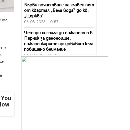
Върви почистване на главен път
от квартал „Бела вода“ до кв.
„Църква“
бул,
06.08.2026, 10:57
Четири сигнала до пожарната в
Перник за денонощие,
пожарникарите призовават към
ите
повишено внимание
зи
06.08.2026, 09:43
се
Много заразен вирус върлува в
Перник
е
06.08.2026, 09:28
Проверки за спазване правилата
за пожарна безопасност по
 You
време на жътвената кампания в
 Now
Перник
06.08.2026, 07:51
Ето какви забавления ще има
през август в Перник