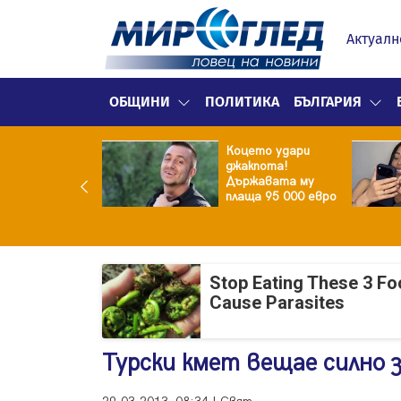
Актуалн
ОБЩИНИ
ПОЛИТИКА
БЪЛГАРИЯ
ина преди
Коцето удари
ята! Защо Саня
джакпота!
утлиева
Държавата му
дължава да
плаща 95 000 евро
чи за раздялата
ара?
Stop Eating These 3 F
Cause Parasites
Турски кмет вещае силно 