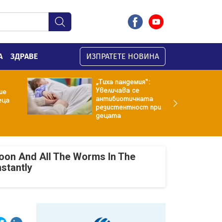
А
ЗДРАВЕ
ИЗПРАТЕТЕ НОВИНА
„Тиха пандемия“:
Увеличава се
ие
антибиотичната
еца
резистентност при
децата
oon And All The Worms In The
nstantly