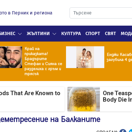
ото в Перник и региона
БИЗНЕС
ЖЪЛТИНИ
КУЛТУРА
СПОРТ
СВЯТ
МОД
Край на
приказката!
Енджи Касаб
Брадърите
загубила 4 д
Стефан и Сияна се
разделиха с гръм и
трясък
oods That Are Known to
One Teasp
Body Die I
земетресение на Балканите