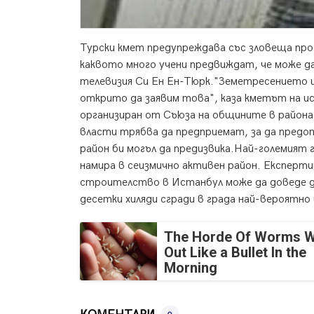
Турски кмет предупреждава със зловеща про
каквото много учени предвиждат, че може 
телевизия Си Ен Ен-Тюрк.
"Земетресението и
открито да заявим това", каза кметът на и
организиран от Съюза на общините в района
власти трябва да предприемат, за да предо
район би могъл да предизвика.Най-големият г
намира в сеизмично активен район. Експерт
строителство в Истанбул може да доведе до
десетки хиляди сгради в града най-вероятн
The Horde Of Worms Wi
Out Like a Bullet In the
Morning