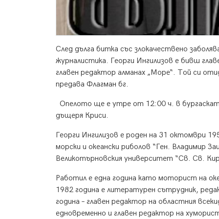
След дълга битка със злокачествено заболяв
журналистика. Георги Ингилизов е бивш глав
главен редактор алманах „Море“. Той си оти
предава Флагман бг.
Опелото ще е утре от 12:00 ч. в бургаскат
дъщеря Криси.
Георги Ингилизов е роден на 31 октомври 19
морски и океански риболов “Ген. Владимир За
Великотърновския университет “Св. Св. Кир
Работил е една година като моторист на ок
1982 година е литературен сътрудник, реда
година – главен редактор на областния всеки
едновременно и главен редактор на хуморист