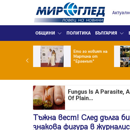
Актуалн
ОБЩИНИ
ПОЛИТИКА
БЪЛГАРИЯ
ики Кънчев се
Ето го новият на
веде тайно
Мартина от
о Геро
"Ергенът"
Fungus Is A Parasite, 
Of Plain...
Тъжна вест! След дълга би
знакова фигура в журнал