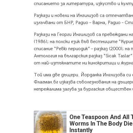
списанието за литература, изкуство и култ
Разкази и новели на Ингилизов са отпечатва
излъчвани от БНР, Радио – Варна, Радио – Ст
Разкази на Георги Ингилизов са превеждани н
(1986); на полски език във вестниците “Курие
списание “Ревю периодик” – разказ (2000); на т
Антология на българския разказ “Sicak Taslar
от най-изтъкнатите ни кинокритици и журн
Той има две дъщери. Йорданка Инглизова си
Флагман.бг изказва съболезнования на дъщер
непрежалима загуба за бургаския обществен
One Teaspoon And All 
Worms In The Body Die
Instantly