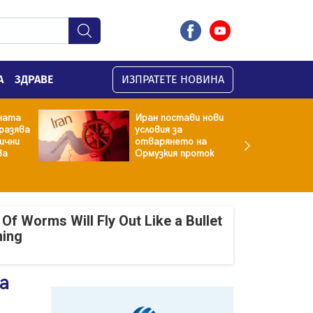
А
ЗДРАВЕ
ИЗПРАТЕТЕ НОВИНА
ната
Иран постави нови
разява
условия за
хични
отварянето на
ва
Ормузкия проток
Of Worms Will Fly Out Like a Bullet
ning
а