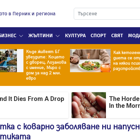
ото в Перник и региона
БИЗНЕС
ЖЪЛТИНИ
КУЛТУРА
СПОРТ
СВЯТ
МОД
Къде живеят БГ
Как кетоген
звездите: Коцето
диета се от
с дворец, Лозанова
на някои пси
с имение, Миро с
разстройст
дом за над 2 млн.
евро
And It Dies From A Drop
The Horde 
In the Mor
тка с коварно заболяване ни напусн
истиката