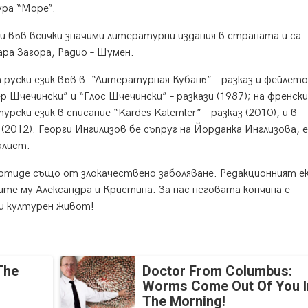
ура “Море”.
ни във всички значими литературни издания в страната и са
ара Загора, Радио – Шумен.
а руски език във в. “Литературная Кубань” – разказ и фейлет
р Шчечински” и “Глос Шчечински” – разкази (1987); на френски
урски език в списание “Kardes Kalemler” – разказ (2010), и в
” (2012). Георги Ингилизов бе съпруг на Йорданка Инглизова, 
алист.
 отиде също от злокачествено заболяване. Редакционният ек
ите му Александра и Кристина. За нас неговата кончина е
 и културен живот!
The
Doctor From Columbus:
Worms Come Out Of You I
The Morning!