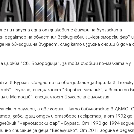
ане ни напусна една от знаковите фигури на бургаската
ен редактор на областния всекидневник „Черноморски фар“ и
де на 63-годишна възраст, след като издъхна снощи в дома с
а църква "Св. Богородица", за това съобщи по-малката му
55 г. в Бургас. Средното си образование завършва в Технику
имов” – Бургас, специалност “Корабен механик”, а висшето в
ил и Методий”, специалност Българска филология.
еански траулери, а две години – като библиотекар в ДКМС. 
ктор, завеждащ отдел и отговорен секретар, а от 1992 до
дневник “Черноморски фар” – Бургас. От 1990 до 1994 годин
ично списание за деца “Веселушко”. От 2011 година е редак