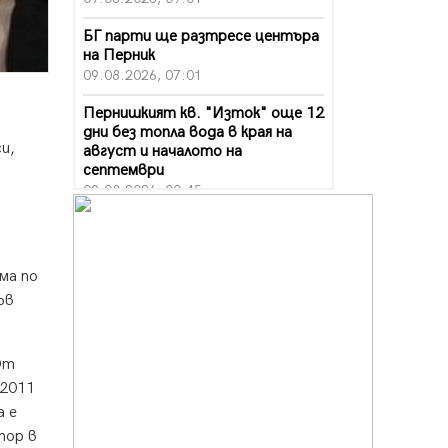
БГ парти ще разтресе центъра
на Перник
09.08.2026, 07:01
Пернишкият кв. "Изток" още 12
дни без топла вода в края на
и,
август и началото на
септември
09.08.2026, 00:45
Перник дава 20 млн. евро за
сметопочистване
08.08.2026, 00:24
ма по
ъв
Феновете на "Миньор"
превземат Разлог
07.08.2026, 14:52
От
Ремонтът на ул. "Ален мак" в
 2011
Перник е в заключителен етап
а е
07.08.2026, 14:10
тор в