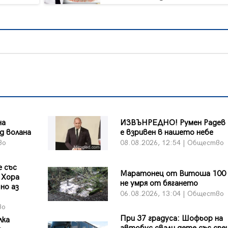
на
ИЗВЪНРЕДНО! Румен Радев 
д волана
е взривен в нашето небе
во
08.08.2026, 12:54 | Общество
 със
Маратонец от Витоша 100 
 Хора
не умря от бягането
но аз
06.08.2026, 13:04 | Общество
во
При 37 градуса: Шофьор на
лка