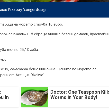
мка: Pixabay/congerdesign
аставици на морето струва 18 евро.
опол са платили 18 евро за чиния с белени домати, краставиц
.
ва точно 35,10 лева.
урд.
овено, салатата беше нищожна. Цените по морето са
рани от Агенция "Фокус"
:
Doctor: One Teaspoon Kills
u In
Worms in Your Body!