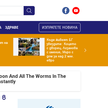
А
ЗДРАВЕ
ИЗПРАТЕТЕ НОВИНА
Къде живеят БГ
ят на
звездите: Коцето
с дворец, Лозанова
с имение, Миро с
дом за над 2 млн.
евро
oon And All The Worms In The
nstantly
 в