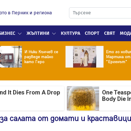
ото в Перник и региона
БИЗНЕС
ЖЪЛТИНИ
КУЛТУРА
СПОРТ
СВЯТ
МОД
И Ники Кънчев се
Ето го нови
разведе тайно
Мартина от
като Геро
"Ергенът"
And It Dies From A Drop
One Teasp
Body Die I
 за салата от домати и краставици