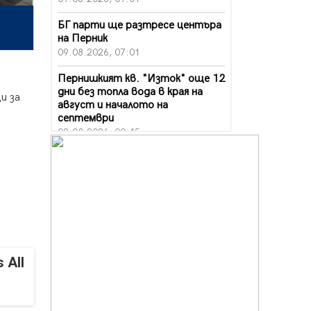
БГ парти ще разтресе центъра
на Перник
09.08.2026, 07:01
Пернишкият кв. "Изток" още 12
дни без топла вода в края на
и за
август и началото на
септември
09.08.2026, 00:45
Перник дава 20 млн. евро за
сметопочистване
08.08.2026, 00:24
Феновете на "Миньор"
превземат Разлог
07.08.2026, 14:52
 All
Ремонтът на ул. "Ален мак" в
Перник е в заключителен етап
07.08.2026, 14:10