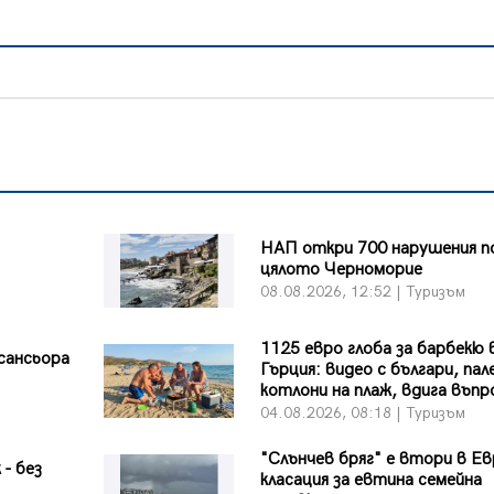
НАП откри 700 нарушения п
цялото Черноморие
08.08.2026, 12:52 | Туризъм
1125 евро глоба за барбекю 
сансьора
Гърция: видео с българи, па
котлони на плаж, вдига въпр
04.08.2026, 08:18 | Туризъм
"Слънчев бряг" е втори в Ев
 - без
класация за евтина семейна