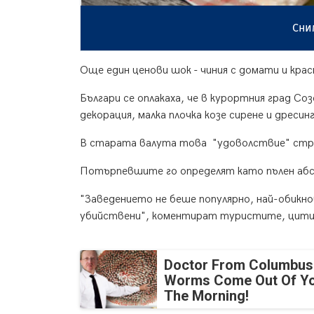
Сни
Още един ценови шок - чиния с домати и кр
Българи се оплакаха, че в курортния град Соз
декорация, малка плочка козе сирене и дресинг
В старата валута това "удоволствие" стру
Потърпевшите го определят като пълен абс
"Заведението не беше популярно, най-обикн
убийствени", коментират туристите, цити
Doctor From Columbus
Worms Come Out Of Yo
The Morning!