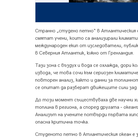
Странно „студено петно“ в Атлантическия о
смятат учени, които са анализирали климати
международен екип от изследователи, публику
в Северния Атлантик, южно от Гренландия.
Тази зона с въздух и вода се охлажда, дори
извода, че това сочи към сериозен климати
повторен анализ, както и данни за топлинно
се опитат да разберат движещите сили зад
До този момент съществуваха две научни хи
топлина в региона, а според другата – океан
Анализът на учените потвърди първата хипо
опасна критична точка.
Студеното петно в Атлантическия океан е з