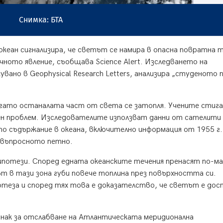
Снимка: БТА
кеан сигнализира, че светът се намира в опасна повратна т
чното явление, съобщава Science Alert. Изследването на
вано в Geophysical Research Letters, анализира „студеното 
 когато останалата част от света се затопля. Учените стиг
чен проблем. Изследователите използват данни от сателити
то съдържание в океана, включително информация от 1955 г.,
 въпросното петно.
потези. Според едната океанските течения пренасят по-ма
ът в тази зона губи повече топлина през повърхността си.
теза и според тях това е доказателство, че светът е дос
нак за отслабване на Атлантическата меридионална