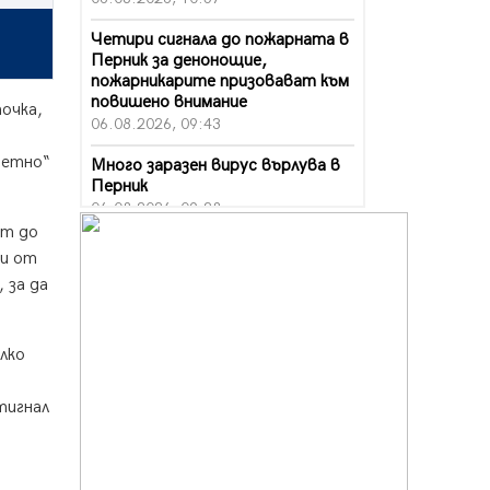
Четири сигнала до пожарната в
Перник за денонощие,
пожарникарите призовават към
повишено внимание
очка,
06.08.2026, 09:43
петно“
Много заразен вирус върлува в
Перник
06.08.2026, 09:28
ат до
Проверки за спазване правилата
 и от
за пожарна безопасност по
 за да
време на жътвената кампания в
Перник
06.08.2026, 07:51
лко
Ето какви забавления ще има
през август в Перник
тигнал
06.08.2026, 00:48
Пернишки експерт за фишинг
измамите: Проверявайте