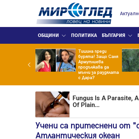
Актуалн
ОБЩИНИ
ПОЛИТИКА
БЪЛГАРИЯ
Тишина преди
9 август
бурята! Защо Саня
ите на
Армутлиева
кетите само в
продължава да
о
мълчи за раздялата
с Дара?
Fungus Is A Parasite, 
Of Plain...
Учени са притеснени от "
Атлантическия океан