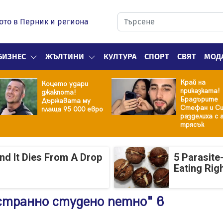
ото в Перник и региона
БИЗНЕС
ЖЪЛТИНИ
КУЛТУРА
СПОРТ
СВЯТ
МОД
Край на
Коцето удари
приказката!
джакпота!
Брадърите
Държавата му
Стефан и Си
плаща 95 000 евро
разделиха с 
трясък
And It Dies From A Drop
5 Parasite
Eating Rig
странно студено петно" в