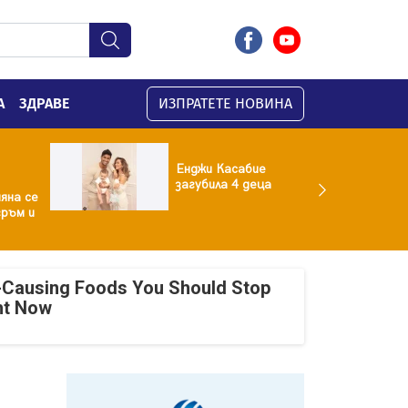
А
ЗДРАВЕ
ИЗПРАТЕТЕ НОВИНА
Енджи Касабие
загубила 4 деца
яна се
гръм и
-Causing Foods You Should Stop
ht Now