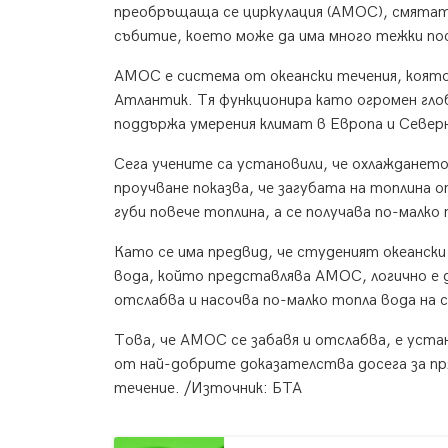
преобръщаща се циркулация (AMOC), смятат и
събитие, което може да има много тежки по
AMOC е система от океански течения, коят
Атлантик. Тя функционира като огромен глоб
поддържа умерения климат в Европа и Северн
Сега учените са установили, че охлажданет
проучване показва, че загубата на топлина 
губи повече топлина, а се получава по-малко
Като се има предвид, че студеният океански
вода, който представлява AMOC, логично е
отслабва и насочва по-малко топла вода на
Това, че AMOC се забавя и отслабва, е уста
от най-добрите доказателства досега за пр
течение. /Източник: БТА