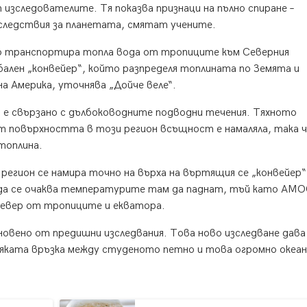
зследователите. Тя показва признаци на пълно спиране –
следствия за планетата, смятат учените.
о транспортира топла вода от тропиците към Северния
ален „конвейер“, който разпределя топлината по Земята и
а Америка, уточнява „Дойче веле“.
о е свързано с дълбоководните подводни течения. Тяхното
от повърхността в този регион всъщност е намаляла, така ч
 топлина.
 регион се намира точно на върха на въртящия се „конвейер
 да се очаква температурите там да паднат, тъй като AM
 север от тропиците и екватора.
новено от предишни изследвания. Това ново изследване дава
яката връзка между студеното петно и това огромно океан