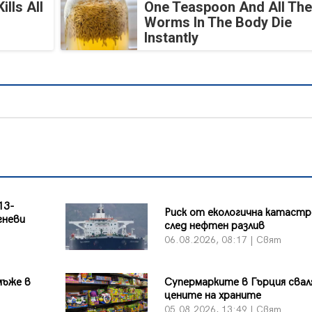
lls All
One Teaspoon And All The
Worms In The Body Die
Instantly
13-
Риск от екологична катаст
гневи
след нефтен разлив
06.08.2026, 08:17 | Свят
мъже в
Супермарките в Гърция сва
цените на храните
05.08.2026, 13:49 | Свят