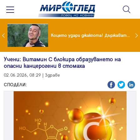
преди бурята! Защо Саня Армутлиева продължава да мълчи за раздялата с Дара?
Коцето удари джакпота! Държавата му плаща 95 000 евро
Учени: Витамин C блокира образуването на
опасни канцерогени в стомаха
02.06.2026, 08:29 | Здраве
СПОДЕЛИ: