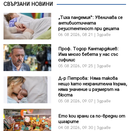
СВЪРЗАНИ НОВИНИ
„Тиха пандемия“: Увеличава се
антибиотичната
резистентност при децата
06.08.2026, 08:21 | Здраве
Проф. Тодор Кантарджиев:
Има много бебета у нас със
сифилис
05.08.2026, 09:25 | Здраве
Д-р Петрова: Няма такова
нещо като нехранителна кърма,
няма значение и размерът на
бюста
05.08.2026, 09:07 | Здраве
Ето кои храни са по-вредни от
цигарите
04.08.2026, 09:30 | Здраве