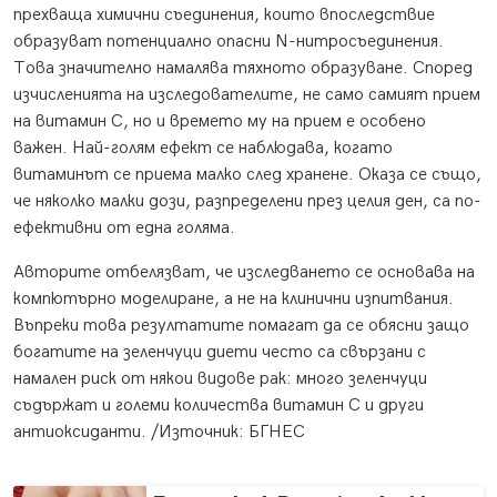
прехваща химични съединения, които впоследствие
образуват потенциално опасни N-нитросъединения.
Това значително намалява тяхното образуване. Според
изчисленията на изследователите, не само самият прием
на витамин C, но и времето му на прием е особено
важен. Най-голям ефект се наблюдава, когато
витаминът се приема малко след хранене. Оказа се също,
че няколко малки дози, разпределени през целия ден, са по-
ефективни от една голяма.
Авторите отбелязват, че изследването се основава на
компютърно моделиране, а не на клинични изпитвания.
Въпреки това резултатите помагат да се обясни защо
богатите на зеленчуци диети често са свързани с
намален риск от някои видове рак: много зеленчуци
съдържат и големи количества витамин C и други
антиоксиданти. /Източник: БГНЕС