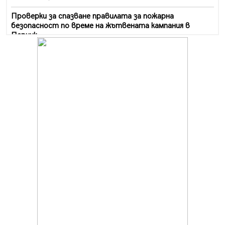
Проверки за спазване правилата за пожарна
безопасност по време на жътвената кампания в
Перник
06.08.2026, 07:51
Ето какви забавления ще има през август в Перник
06.08.2026, 00:48
Пернишки експерт за фишинг измамите:
Проверявайте съмнителните линкове в bezopasno.net
05.08.2026, 15:42
На 95 години почина Лиляна Десова
05.08.2026, 15:18
Радев: Работи се активно за запазването на
средствата по Плана за справедлив преход за
въглищните райони
05.08.2026, 14:57
Звезди от световна сцена в Перник ще пеят на
Пернишката крепост