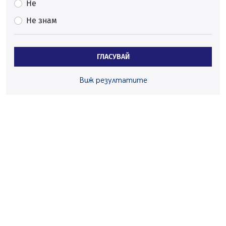
По-малко тежки катастрофи в Пернишко от
Не
началото на годината
Не знам
05.08.2026, 09:30
Здравният министър Катя Ивкова и депутата от
Перник Мартин Жлябинков обходиха здравни
ГЛАСУВАЙ
заведения в Перник
05.08.2026, 09:06
Виж резултатите
Извънредният и пълномощен посланик на Иран на
посещение в музея в Перник
05.08.2026, 09:02
Млади мъже от Перник в инициатива „Перник
подкрепя своите пенсионери“
05.08.2026, 08:57
5 случая на хепатит от началото на юли до сега в
Перник
05.08.2026, 00:32