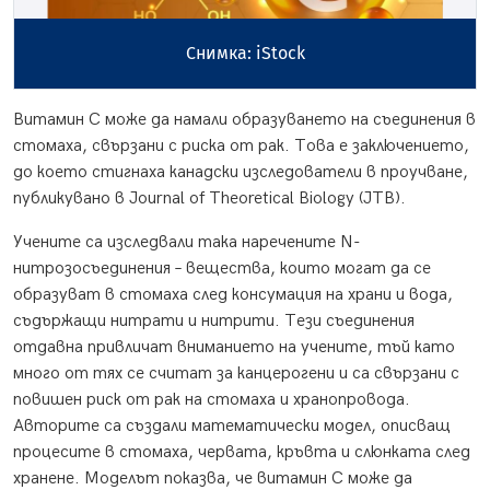
Снимка: iStock
Витамин C може да намали образуването на съединения в
стомаха, свързани с риска от рак. Това е заключението,
до което стигнаха канадски изследователи в проучване,
публикувано в Journal of Theoretical Biology (JTB).
Учените са изследвали така наречените N-
нитрозосъединения – вещества, които могат да се
образуват в стомаха след консумация на храни и вода,
съдържащи нитрати и нитрити. Тези съединения
отдавна привличат вниманието на учените, тъй като
много от тях се считат за канцерогени и са свързани с
повишен риск от рак на стомаха и хранопровода.
Авторите са създали математически модел, описващ
процесите в стомаха, червата, кръвта и слюнката след
хранене. Моделът показва, че витамин C може да