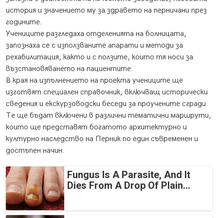
история и значението му за здравето на перничани през
годините.
Учениците разгледаха отделенията на болницата,
запознаха се с използваните апарати и методи за
рехабилитация, както и с ползите, които тя носи за
възстановяването на пациентите.
В края на изпълнението на проекта учениците ще
изготвят специален справочник, включващ исторически
сведения и екскурзоводски беседи за проучените сгради.
Те ще бъдат включени в различни тематични маршрути,
които ще представят богатото архитектурно и
културно наследство на Перник по един съвременен и
достъпен начин.
Fungus Is A Parasite, And It
Dies From A Drop Of Plain...