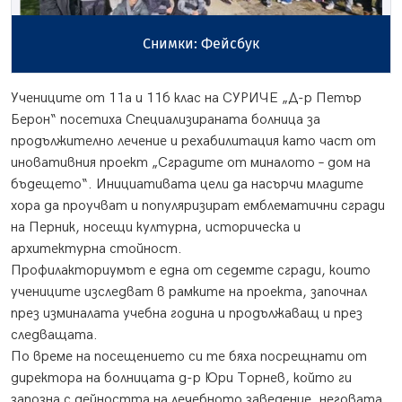
Снимки: Фейсбук
Учениците от 11а и 11б клас на СУРИЧЕ „Д-р Петър
Берон“ посетиха Специализираната болница за
продължително лечение и рехабилитация като част от
иновативния проект „Сградите от миналото – дом на
бъдещето“. Инициативата цели да насърчи младите
хора да проучват и популяризират емблематични сгради
на Перник, носещи културна, историческа и
архитектурна стойност.
Профилакториумът е една от седемте сгради, които
учениците изследват в рамките на проекта, започнал
през изминалата учебна година и продължаващ и през
следващата.
По време на посещението си те бяха посрещнати от
директора на болницата д-р Юри Торнев, който ги
запозна с дейността на лечебното заведение, неговата