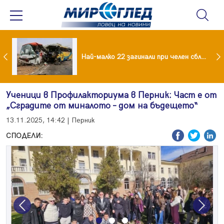
Най-малко 22 загинали при челен сблъсък между два автобуса
Ученици в Профилакториума в Перник: Част е от
„Сградите от миналото – дом на бъдещето“
13.11.2025, 14:42 | Перник
СПОДЕЛИ:
Previous
Next