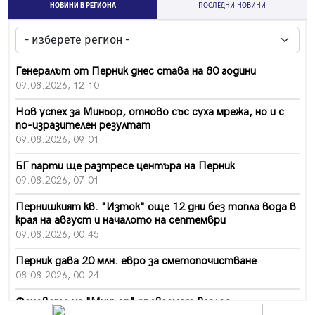
НОВИНИ В РЕГИОНА
ПОСЛЕДНИ НОВИНИ
Генералът от Перник днес става на 80 години
09.08.2026, 12:10
Нов успех за Миньор, отново със суха мрежа, но и с
по-изразителен резултат
09.08.2026, 09:01
БГ парти ще разтресе центъра на Перник
09.08.2026, 07:01
Пернишкият кв. "Изток" още 12 дни без топла вода в
края на август и началото на септември
09.08.2026, 00:45
Перник дава 20 млн. евро за сметопочистване
08.08.2026, 00:24
Феновете на "Миньор" превземат Разлог